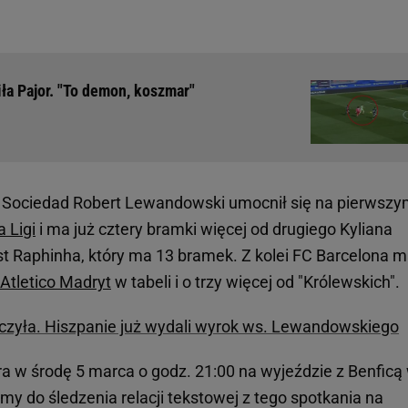
iła Pajor. "To demon, koszmar"
 Sociedad Robert Lewandowski umocnił się na pierwsz
a Ligi
i ma już cztery bramki więcej od drugiego Kyliana
st Raphinha, który ma 13 bramek. Z kolei FC Barcelona 
Atletico Madryt
w tabeli i o trzy więcej od "Królewskich".
zyła. Hiszpanie już wydali wyrok ws. Lewandowskiego
a w środę 5 marca o godz. 21:00 na wyjeździe z Benficą
amy do śledzenia relacji tekstowej z tego spotkania na