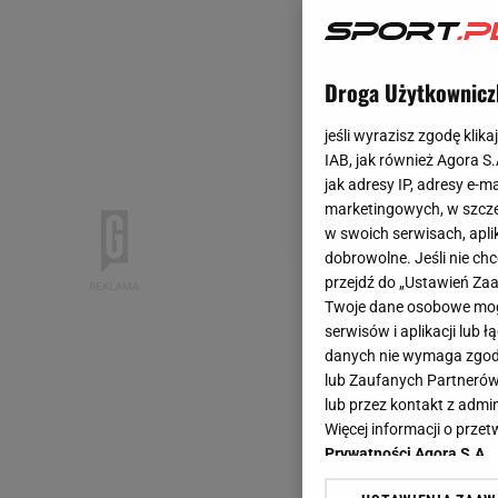
Droga Użytkownicz
jeśli wyrazisz zgodę klika
IAB, jak również Agora S
jak adresy IP, adresy e-m
marketingowych, w szcze
w swoich serwisach, aplik
dobrowolne. Jeśli nie ch
przejdź do „Ustawień Z
Twoje dane osobowe mogą
serwisów i aplikacji lub
danych nie wymaga zgody 
lub Zaufanych Partnerów
lub przez kontakt z admi
Więcej informacji o prz
Prywatności Agora S.A.