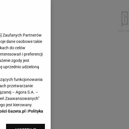
6
] Zaufanych Partnerów
woje dane osobowe takie
likach do celów
teresowań i preferencji
ażenie zgody jest
dę uprzednio udzieloną
yczących funkcjonowania
kach przetwarzanie
ązanej – Agora S.A. –
awień Zaawansowanych”
go jest kierowany.
ości Gazeta.pl
i
Polityka