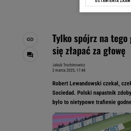
USTAWIENIA ZAA
Klikając „Akceptuję” wyra
Zaufanych Partnerów i A
dotyczące plików cookie,
odnośnik „Ustawienia pr
plików cookie możliwa je
Tylko spójrz na teg
My, nasi Zaufani Partne
się złapać za głowę
Użycie dokładnych danych
Przechowywanie informacji
badnie odbiorców i uleps
Jakub Trochimowicz
2 marca 2025, 17:48
Robert Lewandowski czekał, czek
Sociedad. Polski napastnik zdoby
było to nietypowe trafienie godn