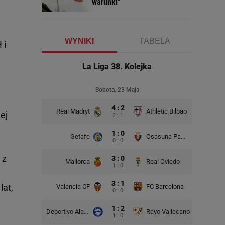
warunki"
WYNIKI
TABELA
 i
La Liga 38. Kolejka
Sobota, 23 Maja
4 : 2
Real Madryt
Athletic Bilbao
ej
2 : 1
1 : 0
Getafe
Osasuna Pampeluna
0 : 0
 z
3 : 0
Mallorca
Real Oviedo
1 : 0
3 : 1
lat,
Valencia CF
FC Barcelona
0 : 0
1 : 2
Deportivo Alaves
Rayo Vallecano
1 : 0