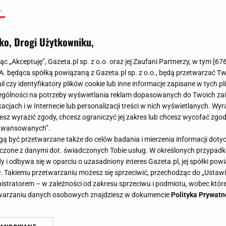
ko, Drogi Użytkowniku,
jąc „Akceptuję”, Gazeta.pl sp. z o.o. oraz jej Zaufani Partnerzy, w tym [
67
.A. będąca spółką powiązaną z Gazeta.pl sp. z o.o., będą przetwarzać T
ail czy identyfikatory plików cookie lub inne informacje zapisane w tych p
gólności na potrzeby wyświetlania reklam dopasowanych do Twoich zain
acjach i w Internecie lub personalizacji treści w nich wyświetlanych. Wyr
cesz wyrazić zgody, chcesz ograniczyć jej zakres lub chcesz wycofać zgo
aawansowanych”.
 być przetwarzane także do celów badania i mierzenia informacji dot
 łączone z danymi dot. świadczonych Tobie usług. W określonych przypad
i odbywa się w oparciu o uzasadniony interes Gazeta.pl, jej spółki powi
. Takiemu przetwarzaniu możesz się sprzeciwić, przechodząc do „Ust
nistratorem – w zależności od zakresu sprzeciwu i podmiotu, wobec które
etwarzaniu danych osobowych znajdziesz w dokumencie
Polityka Prywatn