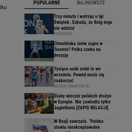
POPULARNE
NAJNOWSZE
tku
Trzy minuty i wstrząs u Igi
Świątek. Szkoda, że Roig tego
nie widział
SUBSKRYPCJA
Chwalińska znów zagra w
Toronto? Polka czeka na
decyzję
Tysiące osób zrobi to we
wrześniu. Powód może cię
zaskoczyć
MATERIAŁ PROMOCYJNY, 18+
Słaby wieczór polskich drużyn
w Europie. Nie zawiodła tylko
Jagiellonia [ZAPIS RELACJI]
W Rosji zawrzało. "Polska
stawia nieakceptowalne