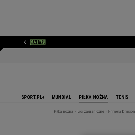
WIADOMOŚCI
NEXT
SPORT
PLOTEK
D
SPORT.PL+
MUNDIAL
PIŁKA NOŻNA
TENIS
Piłka nożna
Ligi zagraniczne
Primera Divisio