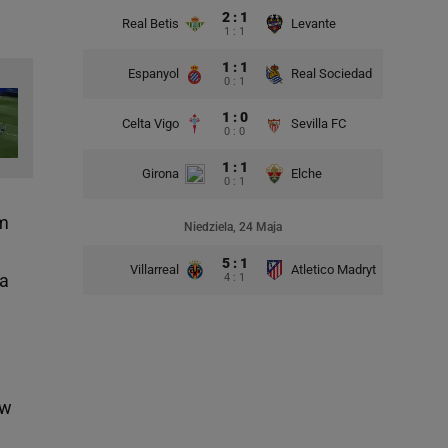
2 : 1
Real Betis
Levante
1 : 1
1 : 1
Espanyol
Real Sociedad
0 : 1
1 : 0
Celta Vigo
Sevilla FC
0 : 0
1 : 1
Girona
Elche
0 : 1
ym
Niedziela, 24 Maja
5 : 1
Villarreal
Atletico Madryt
ma
4 : 1
 w