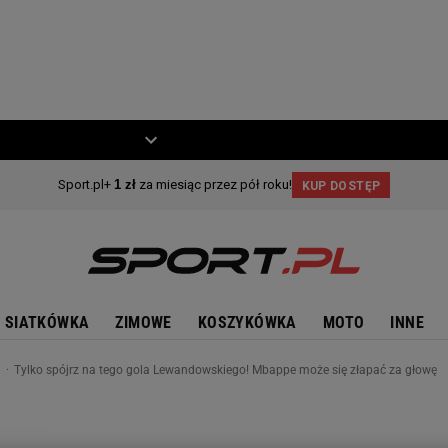
ZIECKO
MOTO
SIATKÓWKA
ZIMOWE
KOSZYKÓWKA
MOTO
INNE
n
Tylko spójrz na tego gola Lewandowskiego! Mbappe może się złapać za głowę