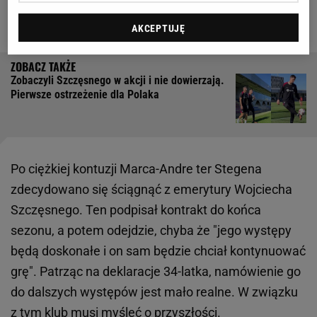
sportowym Blaugrany" - czytamy. Ma to oczywiście
związek z sytuacją wśród bramkarzy.
AKCEPTUJĘ
Zobaczyli Szczęsnego w akcji i nie dowierzają.
Pierwsze ostrzeżenie dla Polaka
Po ciężkiej kontuzji Marca-Andre ter Stegena
zdecydowano się ściągnąć z emerytury Wojciecha
Szczęsnego. Ten podpisał kontrakt do końca
sezonu, a potem odejdzie, chyba że "jego występy
będą doskonałe i on sam będzie chciał kontynuować
grę". Patrząc na deklaracje 34-latka, namówienie go
do dalszych występów jest mało realne. W związku
z tym klub musi myśleć o przyszłości.