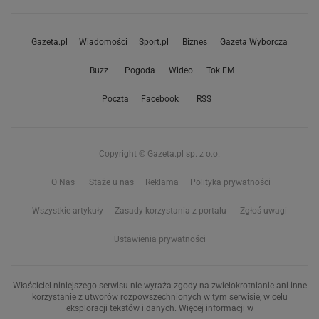
Gazeta.pl
Wiadomości
Sport.pl
Biznes
Gazeta Wyborcza
Buzz
Pogoda
Wideo
Tok.FM
Poczta
Facebook
RSS
Copyright © Gazeta.pl sp. z o.o.
O Nas
Staże u nas
Reklama
Polityka prywatności
Wszystkie artykuły
Zasady korzystania z portalu
Zgłoś uwagi
Ustawienia prywatności
Właściciel niniejszego serwisu nie wyraża zgody na zwielokrotnianie ani inne
korzystanie z utworów rozpowszechnionych w tym serwisie, w celu
eksploracji tekstów i danych. Więcej informacji w