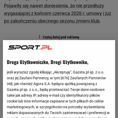
Pojawiły się nawet doniesienia, że nie przedłuży
wygasającej z końcem czerwca 2026 r. umowy i już
po zakończeniu obecnego sezonu zmieni klub
.
Droga Użytkowniczko, Drogi Użytkowniku,
jeśli wyrazisz zgodę klikając „Akceptuję”, Gazeta.pl sp. z o.o.
oraz jej Zaufani Partnerzy, w tym [
676
] Zaufanych Partnerów
IAB, jak również Agora S.A. będąca spółką powiązaną z
Gazeta.pl sp. z o.o., będą przetwarzać Twoje dane osobowe
takie jak adresy IP, adresy e-mail czy identyfikatory plików
cookie lub inne informacje zapisane w tych plikach do celów
marketingowych, w szczególności na potrzeby wyświetlania
reklam dopasowanych do Twoich zainteresowań i preferencji w