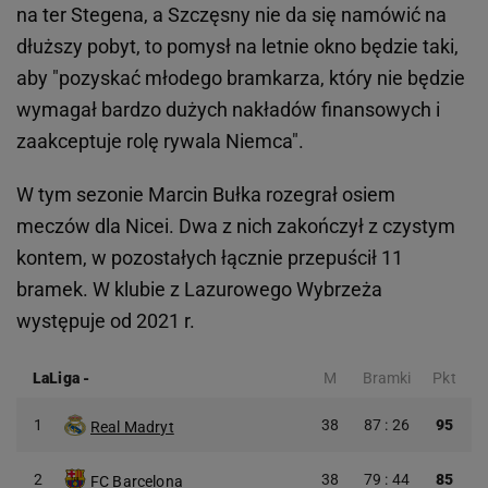
na ter Stegena, a Szczęsny nie da się namówić na
dłuższy pobyt, to pomysł na letnie okno będzie taki,
aby "pozyskać młodego bramkarza, który nie będzie
wymagał bardzo dużych nakładów finansowych i
zaakceptuje rolę rywala Niemca".
W tym sezonie Marcin Bułka rozegrał osiem
meczów dla Nicei. Dwa z nich zakończył z czystym
kontem, w pozostałych łącznie przepuścił 11
bramek. W klubie z Lazurowego Wybrzeża
występuje od 2021 r.
LaLiga
-
M
Bramki
Pkt
1
38
87 : 26
95
Real Madryt
2
38
79 : 44
85
FC Barcelona