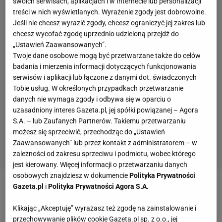
swoich serwisach, aplikacjach i w Internecie lub personalizacji
treści w nich wyświetlanych. Wyrażenie zgody jest dobrowolne.
Jeśli nie chcesz wyrazić zgody, chcesz ograniczyć jej zakres lub
chcesz wycofać zgodę uprzednio udzieloną przejdź do
„Ustawień Zaawansowanych”.
Twoje dane osobowe mogą być przetwarzane także do celów
badania i mierzenia informacji dotyczących funkcjonowania
serwisów i aplikacji lub łączone z danymi dot. świadczonych
Tobie usług. W określonych przypadkach przetwarzanie
danych nie wymaga zgody i odbywa się w oparciu o
uzasadniony interes Gazeta.pl, jej spółki powiązanej – Agora
S.A. – lub Zaufanych Partnerów. Takiemu przetwarzaniu
możesz się sprzeciwić, przechodząc do „Ustawień
Zaawansowanych” lub przez kontakt z administratorem – w
zależności od zakresu sprzeciwu i podmiotu, wobec którego
jest kierowany. Więcej informacji o przetwarzaniu danych
osobowych znajdziesz w dokumencie
Polityka Prywatności
Gazeta.pl
i
Polityka Prywatności Agora S.A.
Zobacz wideo
Kosecki: Od Ljuboi nauczyłem się
pewności siebie i luzu
Klikając „Akceptuję” wyrażasz też zgodę na zainstalowanie i
przechowywanie plików cookie Gazeta.pl sp. z o.o., jej