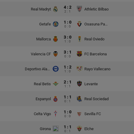
4 : 2
Real Madryt
Athletic Bilbao
2 : 1
1 : 0
Getafe
Osasuna Pampeluna
0 : 0
3 : 0
Mallorca
Real Oviedo
1 : 0
3 : 1
Valencia CF
FC Barcelona
0 : 0
1 : 2
Deportivo Alaves
Rayo Vallecano
1 : 0
2 : 1
Real Betis
Levante
1 : 1
1 : 1
Espanyol
Real Sociedad
0 : 1
1 : 0
Celta Vigo
Sevilla FC
0 : 0
1 : 1
Girona
Elche
0 : 1