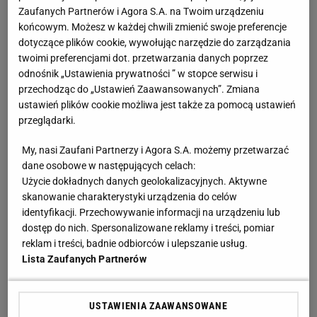
Zaufanych Partnerów i Agora S.A. na Twoim urządzeniu
Sam zawodnik zabrał głos w tej sprawie po ostatnim
końcowym. Możesz w każdej chwili zmienić swoje preferencje
meczu ligowym z RC Lens (0:0). -
Jesteśmy w
dotyczące plików cookie, wywołując narzędzie do zarządzania
trakcie negocjacji i wiele może się wydarzyć. W życiu
twoimi preferencjami dot. przetwarzania danych poprzez
odnośnik „Ustawienia prywatności ” w stopce serwisu i
nigdy nic nie wiadomo. Obecnie jestem bardzo
przechodząc do „Ustawień Zaawansowanych”. Zmiana
skoncentrowany na grze na boisku. Dla tej koszulki
ustawień plików cookie możliwa jest także za pomocą ustawień
dam z siebie wszystko - powiedział
. Mimo to
przeglądarki.
niewykluczone, że stanie się bohaterem hitowego
My, nasi Zaufani Partnerzy i Agora S.A. możemy przetwarzać
transferu
.
dane osobowe w następujących celach:
Użycie dokładnych danych geolokalizacyjnych. Aktywne
Marcin Bułka trafi do FC Barcelony? Chodzi o
skanowanie charakterystyki urządzenia do celów
identyfikacji. Przechowywanie informacji na urządzeniu lub
zajęcie miejsca Wojciecha Szczęsnego
dostęp do nich. Spersonalizowane reklamy i treści, pomiar
reklam i treści, badnie odbiorców i ulepszanie usług.
Kataloński "Sport" ogłosił, że Bułka jest
Lista Zaufanych Partnerów
przymierzany do
FC Barcelony
. "Nazwisko
reprezentanta Polski już jest wymieniane w pionie
USTAWIENIA ZAAWANSOWANE