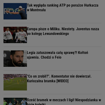
Tak wygląda ranking ATP po porażce Hurkacza
w Montrealu
Europa pisze o Miliku. Niestety. Juventus rusza
po kolegę Lewandowskiego
Legia zatuszowała całą sprawę?! Kołtoń
ujawnia. Chodzi o Feio
"Co on zrobił?". Komentator nie dowierzał.
Kuriozalna bramka [WIDEO]
Sześć bramek w meczach I ligi! Niespodzianka w
hicie kolejki