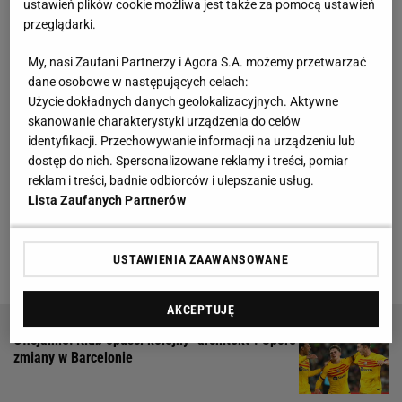
ustawień plików cookie możliwa jest także za pomocą ustawień
przeglądarki.
Policja wydała oświadczenie po dantejskich
scenach w Barcelonie. Nie było prowokacji
My, nasi Zaufani Partnerzy i Agora S.A. możemy przetwarzać
dane osobowe w następujących celach:
Użycie dokładnych danych geolokalizacyjnych. Aktywne
Do sytuacji odniosła się katalońska policja, która
skanowanie charakterystyki urządzenia do celów
dwa dni po burdach wydała oficjalne oświadczenie
identyfikacji. Przechowywanie informacji na urządzeniu lub
ws. scen ze stadionu Espanyolu. A w nim
dostęp do nich. Spersonalizowane reklamy i treści, pomiar
reklam i treści, badnie odbiorców i ulepszanie usług.
jednoznacznie potępiła ona zachowanie chuliganów.
Lista Zaufanych Partnerów
"To, co się wydarzyło, po prostu było nie do
przewidzenia" - przyznał przedstawiciel służb w
USTAWIENIA ZAAWANSOWANE
oświadczeniu cytowanym przez "Mundo Deportivo".
AKCEPTUJĘ
Oficjalnie: Klub opuści kolejny "architekt". Spore
zmiany w Barcelonie