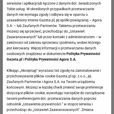
serwisów i aplikacji lub łączone z danymi dot. świadczonych
Tobie usług. W określonych przypadkach przetwarzanie
danych nie wymaga zgody i odbywa się w oparciu o
uzasadniony interes Gazeta.pl, jej spółki powiązanej – Agora
S.A. – lub Zaufanych Partnerów. Takiemu przetwarzaniu
możesz się sprzeciwić, przechodząc do „Ustawień
Zaawansowanych” lub przez kontakt z administratorem – w
zależności od zakresu sprzeciwu i podmiotu, wobec którego
jest kierowany. Więcej informacji o przetwarzaniu danych
osobowych znajdziesz w dokumencie
Polityka Prywatności
Gazeta.pl
i
Polityka Prywatności Agora S.A.
Klikając „Akceptuję” wyrażasz też zgodę na zainstalowanie i
przechowywanie plików cookie Gazeta.pl sp. z o.o., jej
Zaufanych Partnerów i Agora S.A. na Twoim urządzeniu
końcowym. Możesz w każdej chwili zmienić swoje preferencje
dotyczące plików cookie, wywołując narzędzie do zarządzania
twoimi preferencjami dot. przetwarzania danych poprzez
Zobacz wideo
Rowerzysto! Uważaj i poznaj znaki
odnośnik „Ustawienia prywatności ” w stopce serwisu i
drogowe
przechodząc do „Ustawień Zaawansowanych”. Zmiana