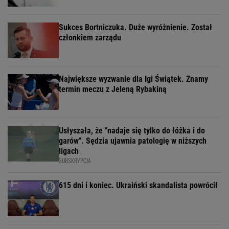
Sukces Bortniczuka. Duże wyróżnienie. Został
członkiem zarządu
Największe wyzwanie dla Igi Świątek. Znamy
termin meczu z Jeleną Rybakiną
Usłyszała, że "nadaje się tylko do łóżka i do
garów". Sędzia ujawnia patologię w niższych
ligach
SUBSKRYPCJA
615 dni i koniec. Ukraiński skandalista powrócił