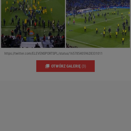
https://twitter.com/ELEVENSPORTSPL/status/1657854059628331011
OTWÓRZ GALERIĘ
(3)