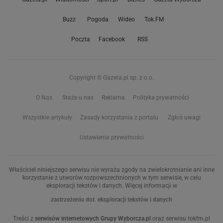
Buzz
Pogoda
Wideo
Tok.FM
Poczta
Facebook
RSS
Copyright © Gazeta.pl sp. z o.o.
O Nas
Staże u nas
Reklama
Polityka prywatności
Wszystkie artykuły
Zasady korzystania z portalu
Zgłoś uwagi
Ustawienia prywatności
Właściciel niniejszego serwisu nie wyraża zgody na zwielokrotnianie ani inne
korzystanie z utworów rozpowszechnionych w tym serwisie, w celu
eksploracji tekstów i danych. Więcej informacji w
zastrzeżeniu dot. eksploracji tekstów i danych
Treści z
serwisów internetowych Grupy Wyborcza.pl
oraz serwisu tokfm.pl