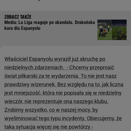
Media: La Liga reaguje po skandalu. Drakońska
kara dla Espanyolu
Właściciel Espanyolu wyraził już skruchę po
niedzielnych zdarzeniach. - Chcemy przeprosić
świat piłkarski za te wydarzenia. To nie jest nasz
prawdziwy wizerunek. Bez względu na to, jak liczna
jest mniejszość, która nie popisała się w niedzielny
wieczór, nie reprezentuje ona naszego klubu.
Zrobimy wszystko, co w naszej mocy, by
wyeliminować tego typu incydenty. Obiecujemy, że
taka sytuacja więcej się nie powtórzy -