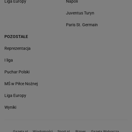
Liga Europy
Napoli
Juventus Turyn
Paris St. Germain
POZOSTAŁE
Reprezentacja
I liga
Puchar Polski
MŚ w Piłce Nożnej
Liga Europy
Wyniki
Gazeta.pl
Wiadomości
Sport.pl
Biznes
Gazeta Wyborcza