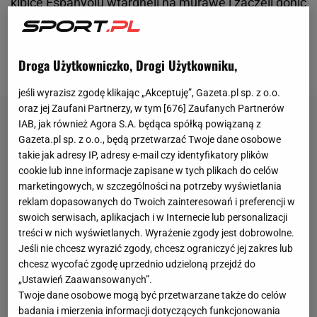
kibice Espanyolu wtargnęli na murawę i zaczęli gonić
zawodników nowego mistrza kraju. Ci musieli
szybko uciekać do tunelu, a w ich kierunku poleciały
Droga Użytkowniczko, Drogi Użytkowniku,
różne przedmioty.
jeśli wyrazisz zgodę klikając „Akceptuję”, Gazeta.pl sp. z o.o.
oraz jej Zaufani Partnerzy, w tym [
676
] Zaufanych Partnerów
IAB, jak również Agora S.A. będąca spółką powiązaną z
Gazeta.pl sp. z o.o., będą przetwarzać Twoje dane osobowe
takie jak adresy IP, adresy e-mail czy identyfikatory plików
cookie lub inne informacje zapisane w tych plikach do celów
marketingowych, w szczególności na potrzeby wyświetlania
reklam dopasowanych do Twoich zainteresowań i preferencji w
swoich serwisach, aplikacjach i w Internecie lub personalizacji
treści w nich wyświetlanych. Wyrażenie zgody jest dobrowolne.
Jeśli nie chcesz wyrazić zgody, chcesz ograniczyć jej zakres lub
chcesz wycofać zgodę uprzednio udzieloną przejdź do
„Ustawień Zaawansowanych”.
Twoje dane osobowe mogą być przetwarzane także do celów
badania i mierzenia informacji dotyczących funkcjonowania