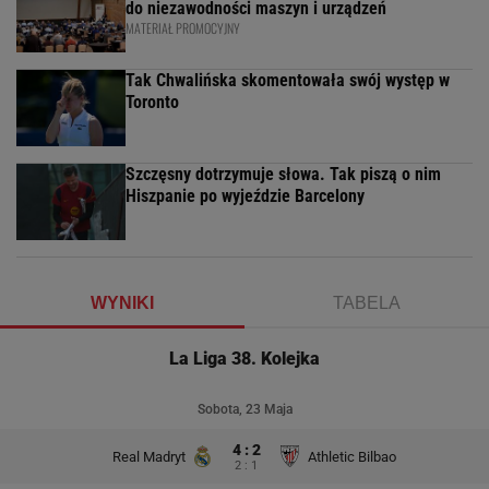
do niezawodności maszyn i urządzeń
MATERIAŁ PROMOCYJNY
Tak Chwalińska skomentowała swój występ w
Toronto
Szczęsny dotrzymuje słowa. Tak piszą o nim
Hiszpanie po wyjeździe Barcelony
WYNIKI
TABELA
La Liga 38. Kolejka
Sobota, 23 Maja
4 : 2
Real Madryt
Athletic Bilbao
2 : 1