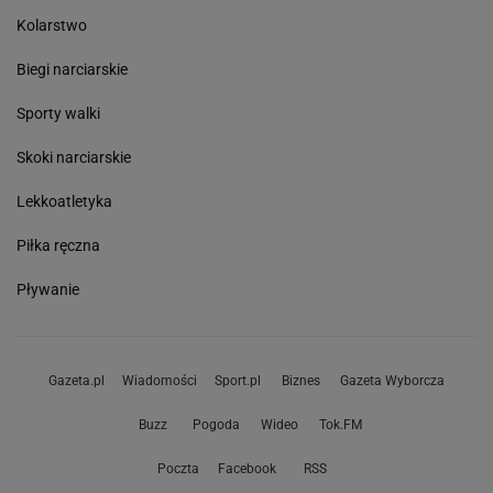
Kolarstwo
Biegi narciarskie
Sporty walki
Skoki narciarskie
Lekkoatletyka
Piłka ręczna
Pływanie
Gazeta.pl
Wiadomości
Sport.pl
Biznes
Gazeta Wyborcza
Buzz
Pogoda
Wideo
Tok.FM
Poczta
Facebook
RSS