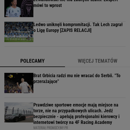
mówi to wprost
Ledwo uniknęli kompromitacji. Tak Lech zagrał
o Ligę Europy [ZAPIS RELACJI]
POLECAMY
WIĘCEJ TEMATÓW
Brat Grbicia radzi mu nie wracać do Serbii. "To
przerażające"
Prawdziwe sportowe emocje mają miejsce na
torze, nie na przypadkowych ulicach. Jedź
bezpiecznie - apelują profesjonalni kierowcy i
internetowi twórcy na 4F Racing Academy
MATERIAŁ PROMOCYJNY PR