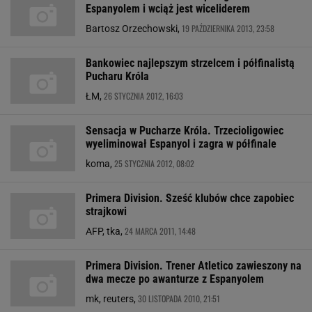
Espanyolem i wciąż jest wiceliderem
19 PAŹDZIERNIKA 2013, 23:58
Bartosz Orzechowski,
Bankowiec najlepszym strzelcem i półfinalistą
Pucharu Króla
26 STYCZNIA 2012, 16:03
ŁM,
Sensacja w Pucharze Króla. Trzecioligowiec
wyeliminował Espanyol i zagra w półfinale
25 STYCZNIA 2012, 08:02
koma,
Primera Division. Sześć klubów chce zapobiec
strajkowi
24 MARCA 2011, 14:48
AFP, tka,
Primera Division. Trener Atletico zawieszony na
dwa mecze po awanturze z Espanyolem
30 LISTOPADA 2010, 21:51
mk, reuters,