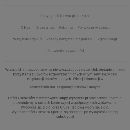
Copyright © Gazeta.pl sp. z o.o.
O Nas
Staże u nas
Reklama
Polityka prywatności
Wszystkie artykuły
Zasady korzystania z portalu
Zgłoś uwagi
Ustawienia prywatności
Właściciel niniejszego serwisu nie wyraża zgody na zwielokrotnianie ani inne
korzystanie z utworów rozpowszechnionych w tym serwisie, w celu
eksploracji tekstów i danych. Więcej informacji w
zastrzeżeniu dot. eksploracji tekstów i danych
Treści z
serwisów internetowych Grupy Wyborcza.pl
oraz serwisu tokfm.pl
prezentujemy w ramach komercyjnej współpracy z ich wydawcami:
Wyborcza sp. z o.o. oraz Grupą Radiową Agory sp. z o.o.
Wybrane treści z serwisu Sport.pl są dostępne po wykupieniu płatnej
subskrypcji