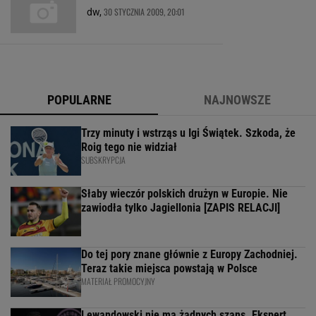
30 STYCZNIA 2009, 20:01
dw,
POPULARNE
NAJNOWSZE
Trzy minuty i wstrząs u Igi Świątek. Szkoda, że
Roig tego nie widział
SUBSKRYPCJA
Słaby wieczór polskich drużyn w Europie. Nie
zawiodła tylko Jagiellonia [ZAPIS RELACJI]
Do tej pory znane głównie z Europy Zachodniej.
Teraz takie miejsca powstają w Polsce
MATERIAŁ PROMOCYJNY
Lewandowski nie ma żadnych szans. Ekspert