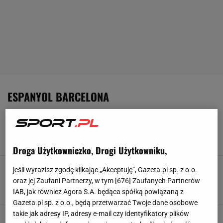
ESPANYOL BARCELONA
FC Barcelona będzie miała nowego bramkarza!
Dogadali się
31 MAJA 2025, 17:09
Jakub Seweryn,
Droga Użytkowniczko, Drogi Użytkowniku,
Mbappe chwycił się za głowę, Real sensacyjnie
jeśli wyrazisz zgodę klikając „Akceptuję”, Gazeta.pl sp. z o.o.
przegrał. Zagrali dla Barcelony!
oraz jej Zaufani Partnerzy, w tym [
676
] Zaufanych Partnerów
1 LUTEGO 2025, 23:00
Jakub Seweryn,
IAB, jak również Agora S.A. będąca spółką powiązaną z
Gazeta.pl sp. z o.o., będą przetwarzać Twoje dane osobowe
takie jak adresy IP, adresy e-mail czy identyfikatory plików
Kuriozalne wyjaśnienia policji po awanturze w