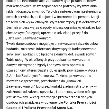
cookie lub inne informacje zapisane w tych plikach do celów
Barcelonie. "Celebracja musi być krótka"
marketingowych, w szczególności na potrzeby wyświetlania
16 MAJA 2023, 22:16
Karolina Jaskulska,
reklam dopasowanych do Twoich zainteresowań i preferencji w
swoich serwisach, aplikacjach i w Internecie lub personalizacji
treści w nich wyświetlanych. Wyrażenie zgody jest dobrowolne.
Jeśli nie chcesz wyrazić zgody, chcesz ograniczyć jej zakres lub
chcesz wycofać zgodę uprzednio udzieloną przejdź do
„Ustawień Zaawansowanych”.
Twoje dane osobowe mogą być przetwarzane także do celów
badania i mierzenia informacji dotyczących funkcjonowania
serwisów i aplikacji lub łączone z danymi dot. świadczonych
Tobie usług. W określonych przypadkach przetwarzanie
danych nie wymaga zgody i odbywa się w oparciu o
uzasadniony interes Gazeta.pl, jej spółki powiązanej – Agora
S.A. – lub Zaufanych Partnerów. Takiemu przetwarzaniu
możesz się sprzeciwić, przechodząc do „Ustawień
Zaawansowanych” lub przez kontakt z administratorem – w
zależności od zakresu sprzeciwu i podmiotu, wobec którego
jest kierowany. Więcej informacji o przetwarzaniu danych
osobowych znajdziesz w dokumencie
Polityka Prywatności
Gazeta.pl
i
Polityka Prywatności Agora S.A.