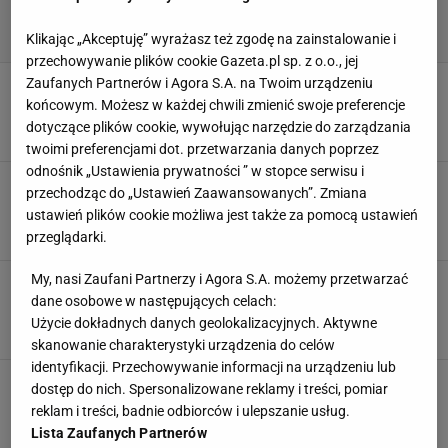
Klikając „Akceptuję” wyrażasz też zgodę na zainstalowanie i
przechowywanie plików cookie Gazeta.pl sp. z o.o., jej
Zaufanych Partnerów i Agora S.A. na Twoim urządzeniu
Stracili cierpliwość. Drągowski na lodzie.
Temat zamknięty
końcowym. Możesz w każdej chwili zmienić swoje preferencje
dotyczące plików cookie, wywołując narzędzie do zarządzania
12 LIPCA 2022, 22:19
Jakub Seweryn,
twoimi preferencjami dot. przetwarzania danych poprzez
odnośnik „Ustawienia prywatności ” w stopce serwisu i
Zwrot ws. transferu Drągowskiego. Będą derby
przechodząc do „Ustawień Zaawansowanych”. Zmiana
z Lewandowskim?
ustawień plików cookie możliwa jest także za pomocą ustawień
16 CZERWCA 2022, 18:25
Jakub Seweryn,
przeglądarki.
My, nasi Zaufani Partnerzy i Agora S.A. możemy przetwarzać
Real Madryt założył koronę. Pieczęć godna
dane osobowe w następujących celach:
mistrza na Santiago Bernabeu
Użycie dokładnych danych geolokalizacyjnych. Aktywne
30 KWIETNIA 2022, 18:19
Jakub Seweryn,
skanowanie charakterystyki urządzenia do celów
identyfikacji. Przechowywanie informacji na urządzeniu lub
Wow! Co za asysta Canalesa. A Betis znów
dostęp do nich. Spersonalizowane reklamy i treści, pomiar
wygrywa [WIDEO]
reklam i treści, badnie odbiorców i ulepszanie usług.
21 STYCZNIA 2022, 23:10
jsew,
Lista Zaufanych Partnerów