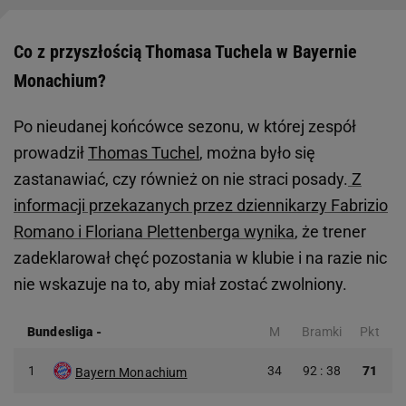
Co z przyszłością Thomasa Tuchela w Bayernie
Monachium?
Po nieudanej końcówce sezonu, w której zespół
prowadził
Thomas Tuchel
, można było się
zastanawiać, czy również on nie straci posady.
Z
informacji przekazanych przez dziennikarzy Fabrizio
Romano i Floriana Plettenberga wynika
, że trener
zadeklarował chęć pozostania w klubie i na razie nic
nie wskazuje na to, aby miał zostać zwolniony.
Bundesliga
-
M
Bramki
Pkt
1
34
92 : 38
71
Bayern Monachium