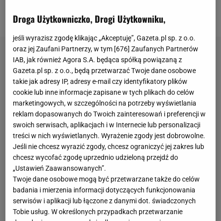
klubie zaszły już pierwsze poważne zmiany, a
niebawem mogą przyjść kolejne.
Droga Użytkowniczko, Drogi Użytkowniku,
jeśli wyrazisz zgodę klikając „Akceptuję”, Gazeta.pl sp. z o.o.
oraz jej Zaufani Partnerzy, w tym [
676
] Zaufanych Partnerów
IAB, jak również Agora S.A. będąca spółką powiązaną z
Gazeta.pl sp. z o.o., będą przetwarzać Twoje dane osobowe
takie jak adresy IP, adresy e-mail czy identyfikatory plików
cookie lub inne informacje zapisane w tych plikach do celów
marketingowych, w szczególności na potrzeby wyświetlania
reklam dopasowanych do Twoich zainteresowań i preferencji w
swoich serwisach, aplikacjach i w Internecie lub personalizacji
treści w nich wyświetlanych. Wyrażenie zgody jest dobrowolne.
Jeśli nie chcesz wyrazić zgody, chcesz ograniczyć jej zakres lub
chcesz wycofać zgodę uprzednio udzieloną przejdź do
„Ustawień Zaawansowanych”.
Twoje dane osobowe mogą być przetwarzane także do celów
badania i mierzenia informacji dotyczących funkcjonowania
serwisów i aplikacji lub łączone z danymi dot. świadczonych
Tobie usług. W określonych przypadkach przetwarzanie