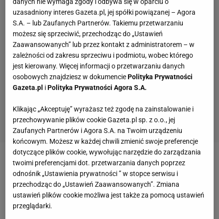
danych nie wymaga zgody i odbywa się w oparciu o
uzasadniony interes Gazeta.pl, jej spółki powiązanej – Agora
S.A. – lub Zaufanych Partnerów. Takiemu przetwarzaniu
możesz się sprzeciwić, przechodząc do „Ustawień
Zaawansowanych” lub przez kontakt z administratorem – w
zależności od zakresu sprzeciwu i podmiotu, wobec którego
jest kierowany. Więcej informacji o przetwarzaniu danych
osobowych znajdziesz w dokumencie
Polityka Prywatności
Gazeta.pl
i
Polityka Prywatności Agora S.A.
Klikając „Akceptuję” wyrażasz też zgodę na zainstalowanie i
przechowywanie plików cookie Gazeta.pl sp. z o.o., jej
Zaufanych Partnerów i Agora S.A. na Twoim urządzeniu
końcowym. Możesz w każdej chwili zmienić swoje preferencje
dotyczące plików cookie, wywołując narzędzie do zarządzania
twoimi preferencjami dot. przetwarzania danych poprzez
Zobacz wideo
W Barcelonie wszyscy już żyją
odnośnik „Ustawienia prywatności ” w stopce serwisu i
przyszłym sezonem. "Dominuje jeden temat"
przechodząc do „Ustawień Zaawansowanych”. Zmiana
ustawień plików cookie możliwa jest także za pomocą ustawień
przeglądarki.
Bayern Monachium ma problem. Pięciu