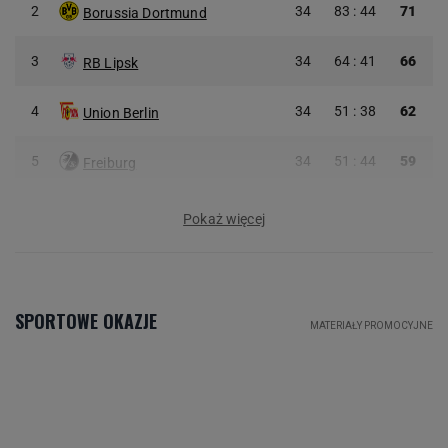
2
34
83 : 44
71
Borussia Dortmund
3
34
64 : 41
66
RB Lipsk
4
34
51 : 38
62
Union Berlin
5
34
51 : 44
59
Freiburg
Pokaż więcej