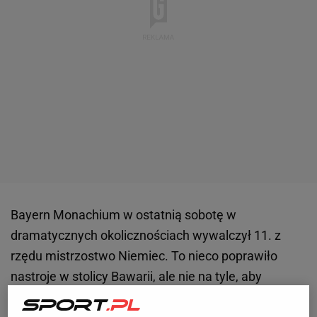
Bayern Monachium w ostatnią sobotę w
dramatycznych okolicznościach wywalczył 11. z
rzędu mistrzostwo Niemiec. To nieco poprawiło
nastroje w stolicy Bawarii, ale nie na tyle, aby
niedawno zakończony sezon uznać za udany. W