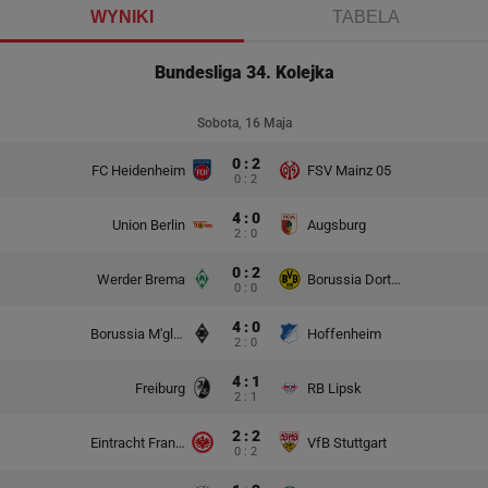
WYNIKI
TABELA
Bundesliga 34. Kolejka
Sobota, 16 Maja
0 : 2
FC Heidenheim
FSV Mainz 05
0 : 2
4 : 0
Union Berlin
Augsburg
2 : 0
0 : 2
Werder Brema
Borussia Dortmund
0 : 0
4 : 0
Borussia M'gladbach
Hoffenheim
2 : 0
4 : 1
Freiburg
RB Lipsk
2 : 1
2 : 2
Eintracht Frankfurt
VfB Stuttgart
0 : 2