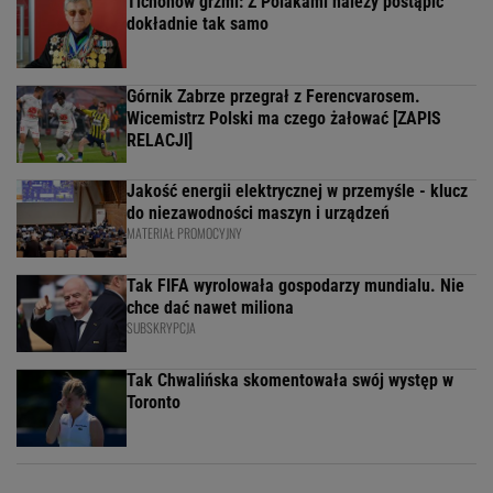
Tichonow grzmi: Z Polakami należy postąpić
dokładnie tak samo
Górnik Zabrze przegrał z Ferencvarosem.
Wicemistrz Polski ma czego żałować [ZAPIS
RELACJI]
Jakość energii elektrycznej w przemyśle - klucz
do niezawodności maszyn i urządzeń
MATERIAŁ PROMOCYJNY
Tak FIFA wyrolowała gospodarzy mundialu. Nie
chce dać nawet miliona
SUBSKRYPCJA
Tak Chwalińska skomentowała swój występ w
Toronto