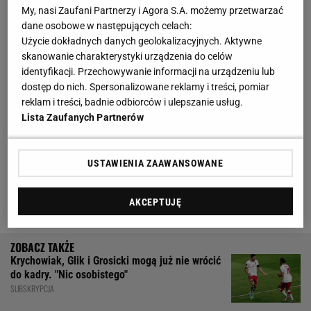
zawodników nie chce przedłużyć umów
My, nasi Zaufani Partnerzy i Agora S.A. możemy przetwarzać
dane osobowe w następujących celach:
Tuż po zakończeniu ostatniego w sezonie
meczu
z
Użycie dokładnych danych geolokalizacyjnych. Aktywne
skanowanie charakterystyki urządzenia do celów
FC Koln (2:1) wyszło na jaw, że pracę stracili prezes
identyfikacji. Przechowywanie informacji na urządzeniu lub
zarządu Oliver Kahn (zastąpił go Jan Christian-
dostęp do nich. Spersonalizowane reklamy i treści, pomiar
Dreesen) oraz dyrektor sportowy Hasan
reklam i treści, badnie odbiorców i ulepszanie usług.
Lista Zaufanych Partnerów
Salihamidzić. Pierwszy z nich miał bardzo źle przyjąć
wiadomość o dymisji i w ogóle nie pojechał do
Kolonii. Drugi pojawił się na meczu, a gdy stało się
USTAWIENIA ZAAWANSOWANE
jasne, że odchodzi, w szatni został nagrodzony
brawami.
AKCEPTUJĘ
Krychowiak, Glik i Grosicki mogą już nie wrócić
do kadry. "Nic osobistego"
SUBSKRYPCJA