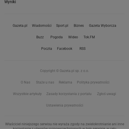
Wyniki
Gazeta.pl
Wiadomości
Sport.pl
Biznes
Gazeta Wyborcza
Buzz
Pogoda
Wideo
Tok.FM
Poczta
Facebook
RSS
Copyright © Gazeta.pl sp. z o.o.
O Nas
Staże u nas
Reklama
Polityka prywatności
Wszystkie artykuły
Zasady korzystania z portalu
Zgłoś uwagi
Ustawienia prywatności
Właściciel niniejszego serwisu nie wyraża zgody na zwielokrotnianie ani inne
korzystanie z utworów rozpowszechnionych w tym serwisie, w celu