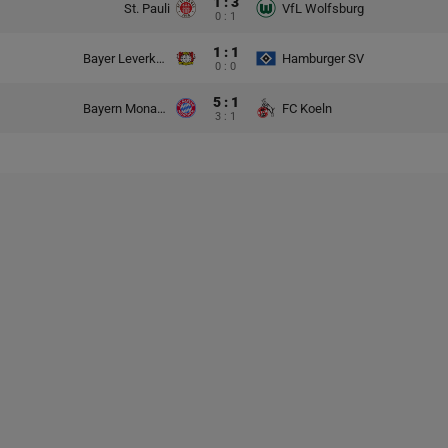
1 : 3
St. Pauli
VfL Wolfsburg
0 : 1
1 : 1
Bayer Leverkusen
Hamburger SV
0 : 0
5 : 1
Bayern Monachium
FC Koeln
3 : 1