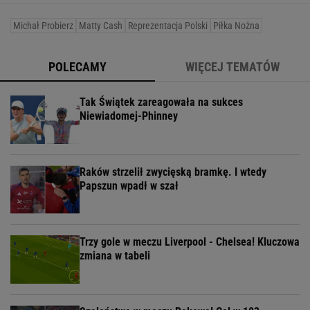
Michał Probierz
Matty Cash
Reprezentacja Polski
Piłka Nożna
POLECAMY
WIĘCEJ TEMATÓW
Tak Świątek zareagowała na sukces
Niewiadomej-Phinney
Raków strzelił zwycięską bramkę. I wtedy
Papszun wpadł w szał
Trzy gole w meczu Liverpool - Chelsea! Kluczowa
zmiana w tabeli