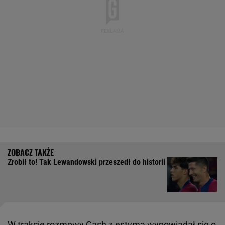
Zrobił to! Tak Lewandowski przeszedł do historii
W trakcie rozmowy Cash z estymą wypowiadał się o