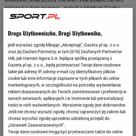
polegać w tym sezonie - mówił o Mattym Cashu
angielski prezenter piłkarski Dan Bardell w rozmowie
z Filipem Macudą ze Sport.pl
. Mimo to Michał
Droga Użytkowniczko, Drogi Użytkowniku,
Probierz od marca nie powołuje piłkarza do
reprezentacji Polski.
jeśli wyrazisz zgodę klikając „Akceptuję”, Gazeta.pl sp. z o.o.
oraz jej Zaufani Partnerzy, w tym [
676
] Zaufanych Partnerów
IAB, jak również Agora S.A. będąca spółką powiązaną z
Gazeta.pl sp. z o.o., będą przetwarzać Twoje dane osobowe
takie jak adresy IP, adresy e-mail czy identyfikatory plików
cookie lub inne informacje zapisane w tych plikach do celów
marketingowych, w szczególności na potrzeby wyświetlania
reklam dopasowanych do Twoich zainteresowań i preferencji w
swoich serwisach, aplikacjach i w Internecie lub personalizacji
treści w nich wyświetlanych. Wyrażenie zgody jest dobrowolne.
Jeśli nie chcesz wyrazić zgody, chcesz ograniczyć jej zakres lub
chcesz wycofać zgodę uprzednio udzieloną przejdź do
„Ustawień Zaawansowanych”.
Twoje dane osobowe mogą być przetwarzane także do celów