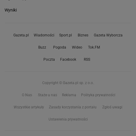
Wyniki
Gazeta.pl
Wiadomości
Sport.pl
Biznes
Gazeta Wyborcza
Buzz
Pogoda
Wideo
Tok.FM
Poczta
Facebook
RSS
Copyright © Gazeta.pl sp. z o.o.
O Nas
Staże u nas
Reklama
Polityka prywatności
Wszystkie artykuły
Zasady korzystania z portalu
Zgłoś uwagi
Ustawienia prywatności