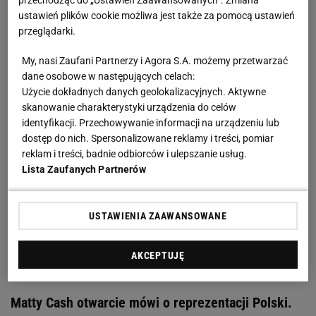
Zobacz wideo
Probierz i Zieliński reagują na debiut
przechodząc do „Ustawień Zaawansowanych”. Zmiana
ustawień plików cookie możliwa jest także za pomocą ustawień
Oyedele w reprezentacji Polski
przeglądarki.
Sprawa jest skomplikowana. Do tej pory 27-latek w
My, nasi Zaufani Partnerzy i Agora S.A. możemy przetwarzać
dane osobowe w następujących celach:
barwach narodowych nie zachwycał, ale mimo
Użycie dokładnych danych geolokalizacyjnych. Aktywne
wszystko prezentuje poziom sportowy uprawniający
skanowanie charakterystyki urządzenia do celów
go do gry w kadrze. Oczywiście o ile nie doskwierają
identyfikacji. Przechowywanie informacji na urządzeniu lub
dostęp do nich. Spersonalizowane reklamy i treści, pomiar
mu kontuzje, w tym sezonie już z tego powodu
reklam i treści, badnie odbiorców i ulepszanie usług.
pauzował.
Niemałym kłopotem jest też jego słaba
Lista Zaufanych Partnerów
znajomość polskiego. - Większość reprezentantów
gada po angielsku, więc raczej z tym nie ma
USTAWIENIA ZAAWANSOWANE
problemu. Czy mógłby coś więcej zrobić w tym
kierunku? Myślę, że tak - mówił niedawno Karol
AKCEPTUJĘ
Świderski
. W końcu Cash zabrał głos.
Matty Cash otwarcie mówi o reprezentacji Polski.