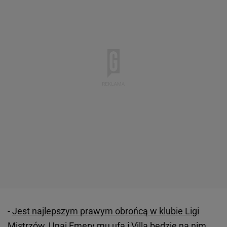
-
Jest najlepszym prawym obrońcą w klubie Ligi
Mistrzów, Unai Emery mu ufa i Villa będzie na nim