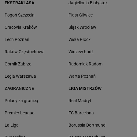
EKSTRAKLASA
Jagiellonia Białystok
Pogoń Szczecin
Piast Gliwice
Cracovia Kraków
Śląsk Wrocław
Lech Poznań
Wisła Płock
Raków Częstochowa
Widzew Łódź
Górnik Zabrze
Radomiak Radom
Legia Warszawa
Warta Poznań
ZAGRANICZNE
LIGA MISTRZÓW
Polacy za granicą
Real Madryt
Premier League
FC Barcelona
La Liga
Borussia Dortmund