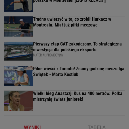
porażka w Montrealu! [ZAPIS RELACJI]
Trudno uwierzyć w to, co zrobił Hurkacz w
Montrealu. Miał już piłki meczowe
Pierwszy etap GAT zakończony. To strategiczna
inwestycja dla polskiego eksportu
MATERIAŁ PROMOCYJNY
Pilne wieści z Toronto! Znamy godzinę meczu Iga
Świątek - Marta Kostiuk
Wielki bieg Anastazji Kuś na 400 metrów. Polka
mistrzynią świata juniorek!
WYNIKI
TABELA