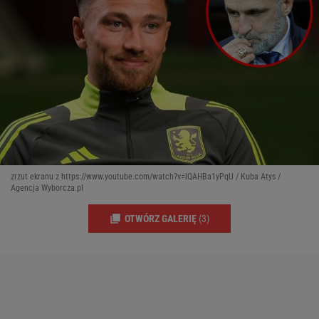
zrzut ekranu z https://www.youtube.com/watch?v=lQAHBa1yPqU / Kuba Atys /
Agencja Wyborcza.pl
OTWÓRZ GALERIĘ
(3)