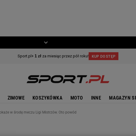
ZIECKO
MOTO
ZIMOWE
KOSZYKÓWKA
MOTO
INNE
MAGAZYN S
okaże w środę meczu Ligi Mistrzów. Oto powód