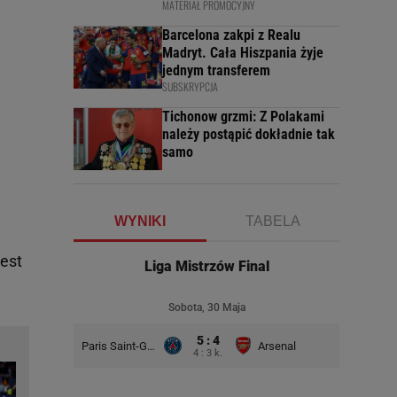
MATERIAŁ PROMOCYJNY
Barcelona zakpi z Realu
Madryt. Cała Hiszpania żyje
jednym transferem
SUBSKRYPCJA
Tichonow grzmi: Z Polakami
należy postąpić dokładnie tak
samo
WYNIKI
TABELA
jest
Liga Mistrzów Final
Sobota, 30 Maja
5 : 4
Paris Saint-Germain
Arsenal
4 : 3 k.