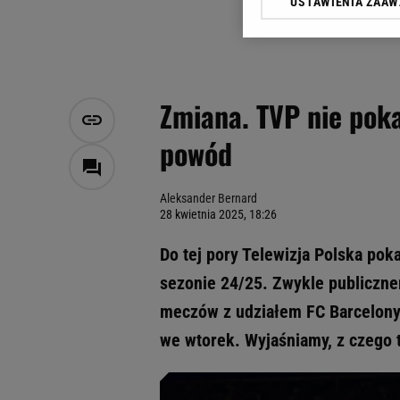
USTAWIENIA ZAA
Klikając „Akceptuję” wyra
Zaufanych Partnerów i A
dotyczące plików cookie,
odnośnik „Ustawienia pr
plików cookie możliwa je
Zmiana. TVP nie poka
My, nasi Zaufani Partne
powód
Użycie dokładnych danych
Przechowywanie informacji
badnie odbiorców i uleps
Aleksander Bernard
28 kwietnia 2025, 18:26
Do tej pory Telewizja Polska po
sezonie 24/25. Zwykle publiczn
meczów z udziałem FC Barcelony.
we wtorek. Wyjaśniamy, z czego 