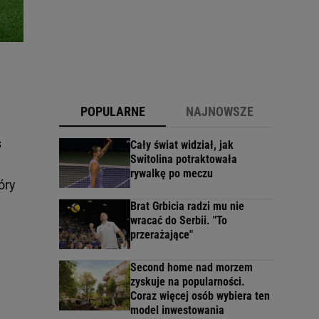
POPULARNE
NAJNOWSZE
s
Cały świat widział, jak
Switolina potraktowała
rywalkę po meczu
óry
Brat Grbicia radzi mu nie
wracać do Serbii. "To
przerażające"
Second home nad morzem
zyskuje na popularności.
Coraz więcej osób wybiera ten
model inwestowania