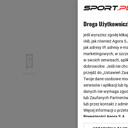
Droga Użytkownicz
jeśli wyrazisz zgodę klika
IAB, jak również Agora S
jak adresy IP, adresy e-m
marketingowych, w szcze
w swoich serwisach, aplik
dobrowolne. Jeśli nie ch
przejdź do „Ustawień Z
Twoje dane osobowe mogą
serwisów i aplikacji lub
danych nie wymaga zgody 
lub Zaufanych Partnerów
lub przez kontakt z admi
Więcej informacji o prz
Prywatności Agora S.A.