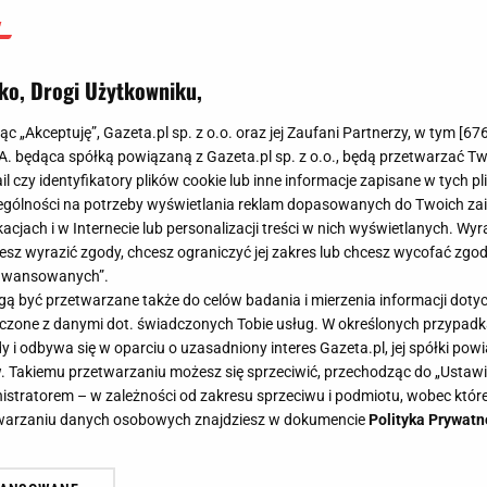
ko, Drogi Użytkowniku,
jąc „Akceptuję”, Gazeta.pl sp. z o.o. oraz jej Zaufani Partnerzy, w tym [
67
.A. będąca spółką powiązaną z Gazeta.pl sp. z o.o., będą przetwarzać T
ail czy identyfikatory plików cookie lub inne informacje zapisane w tych p
gólności na potrzeby wyświetlania reklam dopasowanych do Twoich zain
acjach i w Internecie lub personalizacji treści w nich wyświetlanych. Wyr
cesz wyrazić zgody, chcesz ograniczyć jej zakres lub chcesz wycofać zgo
aawansowanych”.
 być przetwarzane także do celów badania i mierzenia informacji dot
 łączone z danymi dot. świadczonych Tobie usług. W określonych przypad
i odbywa się w oparciu o uzasadniony interes Gazeta.pl, jej spółki powi
. Takiemu przetwarzaniu możesz się sprzeciwić, przechodząc do „Ust
nistratorem – w zależności od zakresu sprzeciwu i podmiotu, wobec które
etwarzaniu danych osobowych znajdziesz w dokumencie
Polityka Prywatn