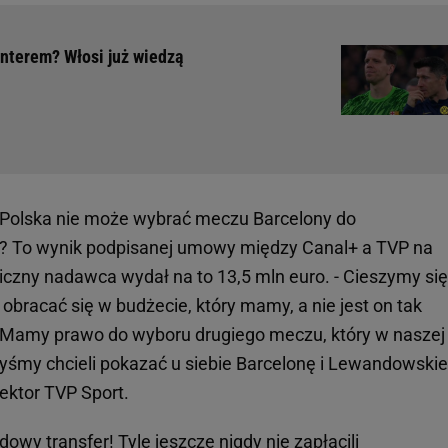
Interem? Włosi już wiedzą
a Polska nie może wybrać meczu Barcelony do
e? To wynik podpisanej umowy między Canal+ a TVP na
iczny nadawca wydał na to 13,5 mln euro. - Cieszymy się
bracać się w budżecie, który mamy, a nie jest on tak
. Mamy prawo do wyboru drugiego meczu, który w naszej
y byśmy chcieli pokazać u siebie Barcelonę i Lewandowskie
rektor TVP Sport.
owy transfer! Tyle jeszcze nigdy nie zapłacili