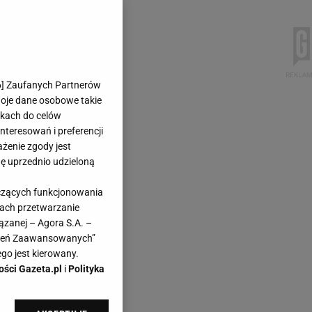
6
] Zaufanych Partnerów
woje dane osobowe takie
likach do celów
teresowań i preferencji
ażenie zgody jest
dę uprzednio udzieloną
yczących funkcjonowania
kach przetwarzanie
ązanej – Agora S.A. –
awień Zaawansowanych”
go jest kierowany.
ości Gazeta.pl
i
Polityka