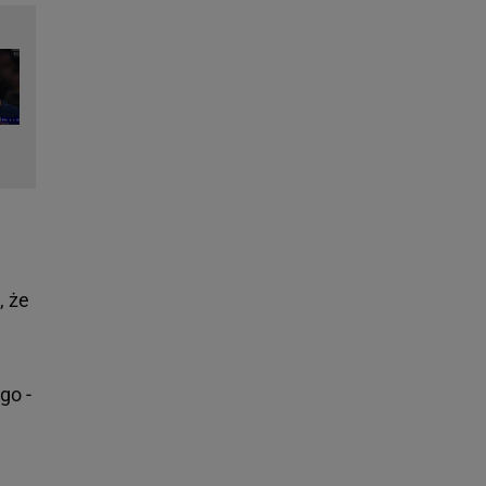
, że
go -