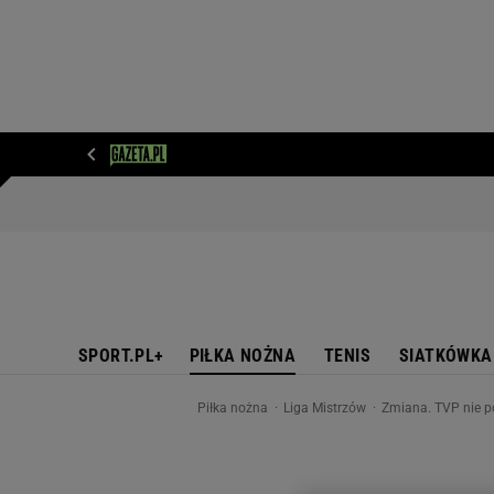
WIADOMOŚCI
NEXT
SPORT
PLOTEK
D
SPORT.PL+
PIŁKA NOŻNA
TENIS
SIATKÓWKA
Piłka nożna
Liga Mistrzów
Zmiana. TVP nie p