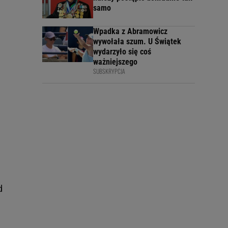
samo
Wpadka z Abramowicz
wywołała szum. U Świątek
wydarzyło się coś
ważniejszego
SUBSKRYPCJA
d