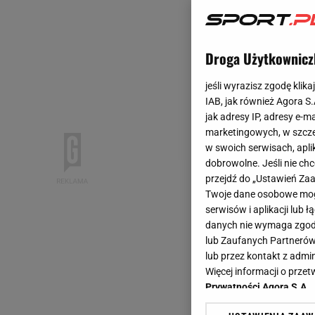
Droga Użytkownicz
jeśli wyrazisz zgodę klika
IAB, jak również Agora S
jak adresy IP, adresy e-m
marketingowych, w szcze
w swoich serwisach, aplik
dobrowolne. Jeśli nie ch
przejdź do „Ustawień Z
Twoje dane osobowe mogą
serwisów i aplikacji lub
danych nie wymaga zgody 
lub Zaufanych Partnerów
lub przez kontakt z admi
Więcej informacji o prz
Prywatności Agora S.A.