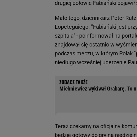
drugiej połowie Fabiański pojaw
Mało tego, dziennikarz Peter Rut
Lopeteguiego. "Fabiański jest prz
szpitala" - poinformował na porta
znajdował się ostatnio w wyśmienit
podczas meczu, w którym Polak "p
niedługo wcześniej uderzenie Pa
Michniewicz wykiwał Grabarę. To n
Teraz czekamy na oficjalny komuni
będzie gotowy do gry na niedziel