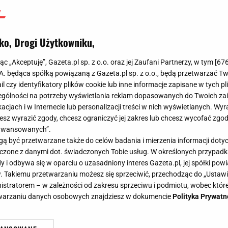
ko, Drogi Użytkowniku,
jąc „Akceptuję”, Gazeta.pl sp. z o.o. oraz jej Zaufani Partnerzy, w tym [
67
.A. będąca spółką powiązaną z Gazeta.pl sp. z o.o., będą przetwarzać T
ail czy identyfikatory plików cookie lub inne informacje zapisane w tych p
gólności na potrzeby wyświetlania reklam dopasowanych do Twoich zain
acjach i w Internecie lub personalizacji treści w nich wyświetlanych. Wyr
cesz wyrazić zgody, chcesz ograniczyć jej zakres lub chcesz wycofać zgo
aawansowanych”.
 być przetwarzane także do celów badania i mierzenia informacji dot
 łączone z danymi dot. świadczonych Tobie usług. W określonych przypad
i odbywa się w oparciu o uzasadniony interes Gazeta.pl, jej spółki powi
. Takiemu przetwarzaniu możesz się sprzeciwić, przechodząc do „Ust
nistratorem – w zależności od zakresu sprzeciwu i podmiotu, wobec które
etwarzaniu danych osobowych znajdziesz w dokumencie
Polityka Prywatn