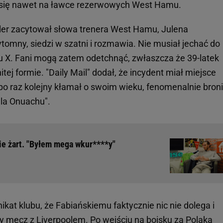
ił się nawet na ławce rezerwowych West Hamu.
zler zacytował słowa trenera West Hamu, Julena
ytomny, siedzi w szatni i rozmawia. Nie musiał jechać do
lu X. Fani mogą zatem odetchnąć, zwłaszcza że 39-latek
ej formie. "Daily Mail" dodał, że incydent miał miejsce
o raz kolejny kłamał o swoim wieku, fenomenalnie bron
ula Onuachu".
ie żart. "Byłem mega wkur****y"
kat klubu, że Fabiańskiemu faktycznie nic nie dolega i
ny
mecz
z Liverpoolem. Po
wejściu
na boisku za Polaka