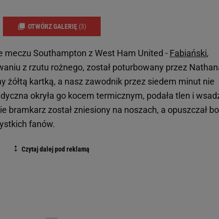
OTWÓRZ GALERIĘ
(3)
ie meczu Southampton z West Ham United -
Fabiański
,
waniu z rzutu rożnego, został poturbowany przez Nathan
ny żółtą kartką, a nasz zawodnik przez siedem minut nie
dyczna okryła go kocem termicznym, podała tlen i wsadz
ie bramkarz został zniesiony na noszach, a opuszczał bo
ystkich fanów.