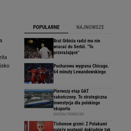
POPULARNE
NAJNOWSZE
a
Brat Grbicia radzi mu nie
wracać do Serbii. "To
przerażające"
iła
isko
Pucharowa wygrana Chicago.
64 minuty Lewandowskiego
Pierwszy etap GAT
zakończony. To strategiczna
inwestycja dla polskiego
eksportu
MATERIAŁ PROMOCYJNY
Tichonow grzmi: Z Polakami
należy postąpić dokładnie tak