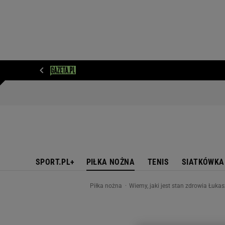
WIADOMOŚCI
NEXT
SPORT
PLOTEK
D
SPORT.PL+
PIŁKA NOŻNA
TENIS
SIATKÓWKA
Piłka nożna
Wiemy, jaki jest stan zdrowia Łuk