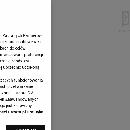
6
] Zaufanych Partnerów
woje dane osobowe takie
likach do celów
teresowań i preferencji
ażenie zgody jest
dę uprzednio udzieloną
yczących funkcjonowania
kach przetwarzanie
ązanej – Agora S.A. –
awień Zaawansowanych”
go jest kierowany.
ości Gazeta.pl
i
Polityka