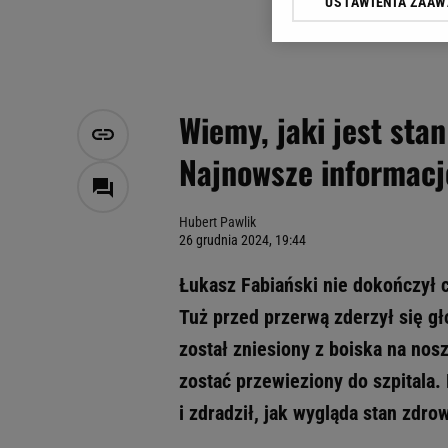
USTAWIENIA ZAA
Klikając „Akceptuję” wyra
Zaufanych Partnerów i A
dotyczące plików cookie,
odnośnik „Ustawienia pr
plików cookie możliwa je
Wiemy, jaki jest sta
My, nasi Zaufani Partne
Najnowsze informacj
Użycie dokładnych danych
Przechowywanie informacji
badnie odbiorców i uleps
Hubert Pawlik
26 grudnia 2024, 19:44
Łukasz Fabiański nie dokończył
Tuż przed przerwą zderzył się 
został zniesiony z boiska na nos
zostać przewieziony do szpitala. 
i zdradził, jak wygląda stan zdr