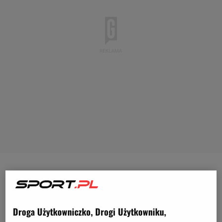
Stadion
Stomilu Olsztyn
od lat pozostawia wiele do
życzenia. Choć pierwotnie mógł pomieścić niemal
17 tys.
kibiców
, dziś może na niego wejść
Droga Użytkowniczko, Drogi Użytkowniku,
maksymalnie 4,5 tys. Wszystko dlatego, że czynna