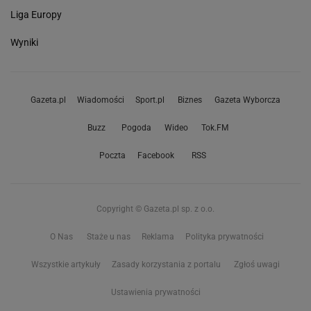
Liga Europy
Wyniki
Gazeta.pl
Wiadomości
Sport.pl
Biznes
Gazeta Wyborcza
Buzz
Pogoda
Wideo
Tok.FM
Poczta
Facebook
RSS
Copyright © Gazeta.pl sp. z o.o.
O Nas
Staże u nas
Reklama
Polityka prywatności
Wszystkie artykuły
Zasady korzystania z portalu
Zgłoś uwagi
Ustawienia prywatności