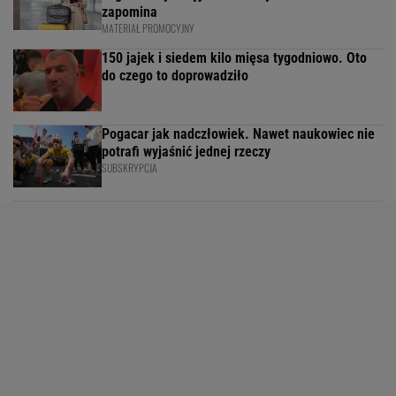
zapomina
MATERIAŁ PROMOCYJNY
150 jajek i siedem kilo mięsa tygodniowo. Oto
do czego to doprowadziło
Pogacar jak nadczłowiek. Nawet naukowiec nie
potrafi wyjaśnić jednej rzeczy
SUBSKRYPCJA