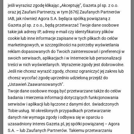
jeśli wyrazisz zgodę klikając „Akceptuję”, Gazeta.pl sp. z o.o.
jest zaledwie jedna trybuna. Wiele wskazywało na
oraz jej Zaufani Partnerzy, w tym [
676
] Zaufanych Partnerów
to, że wkrótce zyska kolejną.
Jak pisaliśmy na
IAB, jak również Agora S.A. będąca spółką powiązaną z
Sport.pl w kwietniu tego roku, na ten cel przyznano
Gazeta.pl sp. z o.o., będą przetwarzać Twoje dane osobowe
takie jak adresy IP, adresy e-mail czy identyfikatory plików
30 mln zł z Programu Inwestycji Strategicznych i 2
cookie lub inne informacje zapisane w tych plikach do celów
mln zł z budżetu miasta. Na przełomie czerwca i
marketingowych, w szczególności na potrzeby wyświetlania
lipca miał zostać rozpisany przetarg na przebudowę
reklam dopasowanych do Twoich zainteresowań i preferencji w
obiektu.
Problem w tym, że właśnie został on
swoich serwisach, aplikacjach i w Internecie lub personalizacji
treści w nich wyświetlanych. Wyrażenie zgody jest dobrowolne.
unieważniony.
Jeśli nie chcesz wyrazić zgody, chcesz ograniczyć jej zakres lub
chcesz wycofać zgodę uprzednio udzieloną przejdź do
„Ustawień Zaawansowanych”.
Twoje dane osobowe mogą być przetwarzane także do celów
badania i mierzenia informacji dotyczących funkcjonowania
serwisów i aplikacji lub łączone z danymi dot. świadczonych
Tobie usług. W określonych przypadkach przetwarzanie
danych nie wymaga zgody i odbywa się w oparciu o
uzasadniony interes Gazeta.pl, jej spółki powiązanej – Agora
S.A. – lub Zaufanych Partnerów. Takiemu przetwarzaniu