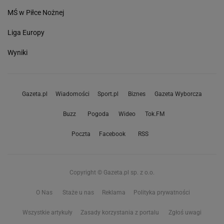
MŚ w Piłce Nożnej
Liga Europy
Wyniki
Gazeta.pl
Wiadomości
Sport.pl
Biznes
Gazeta Wyborcza
Buzz
Pogoda
Wideo
Tok.FM
Poczta
Facebook
RSS
Copyright © Gazeta.pl sp. z o.o.
O Nas
Staże u nas
Reklama
Polityka prywatności
Wszystkie artykuły
Zasady korzystania z portalu
Zgłoś uwagi