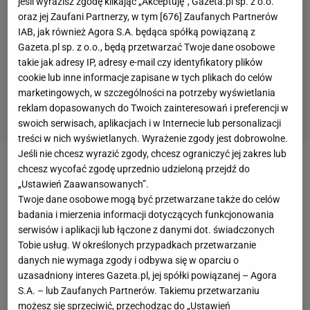
jeśli wyrazisz zgodę klikając „Akceptuję”, Gazeta.pl sp. z o.o.
oraz jej Zaufani Partnerzy, w tym [
676
] Zaufanych Partnerów
IAB, jak również Agora S.A. będąca spółką powiązaną z
Gazeta.pl sp. z o.o., będą przetwarzać Twoje dane osobowe
takie jak adresy IP, adresy e-mail czy identyfikatory plików
cookie lub inne informacje zapisane w tych plikach do celów
marketingowych, w szczególności na potrzeby wyświetlania
reklam dopasowanych do Twoich zainteresowań i preferencji w
swoich serwisach, aplikacjach i w Internecie lub personalizacji
treści w nich wyświetlanych. Wyrażenie zgody jest dobrowolne.
Jeśli nie chcesz wyrazić zgody, chcesz ograniczyć jej zakres lub
chcesz wycofać zgodę uprzednio udzieloną przejdź do
Przerwa w rozgrywkach
Bundesligi
sprawiła, że w
„Ustawień Zaawansowanych”.
sieci w kontekście
Roberta Lewandowskiego
nie
Twoje dane osobowe mogą być przetwarzane także do celów
pojawiają się kolejne wiadomości o strzelonych
badania i mierzenia informacji dotyczących funkcjonowania
serwisów i aplikacji lub łączone z danymi dot. świadczonych
bramkach czy pobitych rekordach. Popularność
Tobie usług. W określonych przypadkach przetwarzanie
zdobyło jednak porównanie go do znanego aktora,
danych nie wymaga zgody i odbywa się w oparciu o
który wyglądem bardzo przypomina kapitana
uzasadniony interes Gazeta.pl, jej spółki powiązanej – Agora
reprezentacji Polski
.
S.A. – lub Zaufanych Partnerów. Takiemu przetwarzaniu
możesz się sprzeciwić, przechodząc do „Ustawień