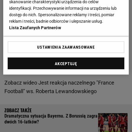
skanowanie charakterystyki urządzenia do celów
identyfikacji. Przechowywanie informacji na urządzeniu lub
dostęp do nich. Spersonalizowane reklamy i treści, pomiar
reklam i treści, badnie odbiorców i ulepszanie usług.
Lista Zaufanych Partnerów
USTAWIENIA ZAAWANSOWANE
AKCEPTUJĘ
Zobacz wideo
Jest reakcja naczelnego "France
Football" ws. Roberta Lewandowskiego
Dramatyczna sytuacja Bayernu. Z Borussią zagra
dwóch 16-latków?