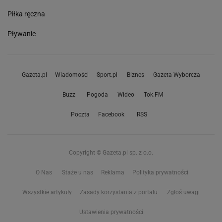
Piłka ręczna
Pływanie
Gazeta.pl
Wiadomości
Sport.pl
Biznes
Gazeta Wyborcza
Buzz
Pogoda
Wideo
Tok.FM
Poczta
Facebook
RSS
Copyright © Gazeta.pl sp. z o.o.
O Nas
Staże u nas
Reklama
Polityka prywatności
Wszystkie artykuły
Zasady korzystania z portalu
Zgłoś uwagi
Ustawienia prywatności