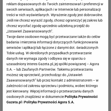
reklam dopasowanych do Twoich zainteresowań i preferencji w
swoich serwisach, aplikacjach i w Internecie lub personalizacji
treści w nich wyświetlanych. Wyrażenie zgody jest dobrowolne.
Jeśli nie chcesz wyrazić zgody, chcesz ograniczyć jej zakres lub
chcesz wycofać zgodę uprzednio udzieloną przejdź do
„Ustawień Zaawansowanych”.
Twoje dane osobowe mogą być przetwarzane także do celów
badania i mierzenia informacji dotyczących funkcjonowania
serwisów i aplikacji lub łączone z danymi dot. świadczonych
Tobie usług. W określonych przypadkach przetwarzanie
danych nie wymaga zgody i odbywa się w oparciu o
uzasadniony interes Gazeta.pl, jej spółki powiązanej – Agora
S.A. – lub Zaufanych Partnerów. Takiemu przetwarzaniu
możesz się sprzeciwić, przechodząc do „Ustawień
Zaawansowanych” lub przez kontakt z administratorem – w
zależności od zakresu sprzeciwu i podmiotu, wobec którego
jest kierowany. Więcej informacji o przetwarzaniu danych
osobowych znajdziesz w dokumencie
Polityka Prywatności
Gazeta.pl
i
Polityka Prywatności Agora S.A.