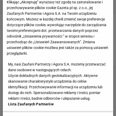
Klikając „Akceptuję” wyrażasz też zgodę na zainstalowanie i
przechowywanie plików cookie Gazeta.pl sp. z o.o., jej
Zaufanych Partnerów i Agora S.A. na Twoim urządzeniu
końcowym. Możesz w każdej chwili zmienić swoje preferencje
dotyczące plików cookie, wywołując narzędzie do zarządzania
MOBILNA WERSJA QUIZU >
twoimi preferencjami dot. przetwarzania danych poprzez
odnośnik „Ustawienia prywatności ” w stopce serwisu i
Wersja quizu działająca na smartfonach i
przechodząc do „Ustawień Zaawansowanych”. Zmiana
urządzeniach mobilnych. Dzięki niej możesz
ustawień plików cookie możliwa jest także za pomocą ustawień
rozwiązywać quiz gdziekolwiek jesteś.
przeglądarki.
My, nasi Zaufani Partnerzy i Agora S.A. możemy przetwarzać
dane osobowe w następujących celach:
Użycie dokładnych danych geolokalizacyjnych. Aktywne
skanowanie charakterystyki urządzenia do celów
identyfikacji. Przechowywanie informacji na urządzeniu lub
dostęp do nich. Spersonalizowane reklamy i treści, pomiar
reklam i treści, badnie odbiorców i ulepszanie usług.
Lista Zaufanych Partnerów