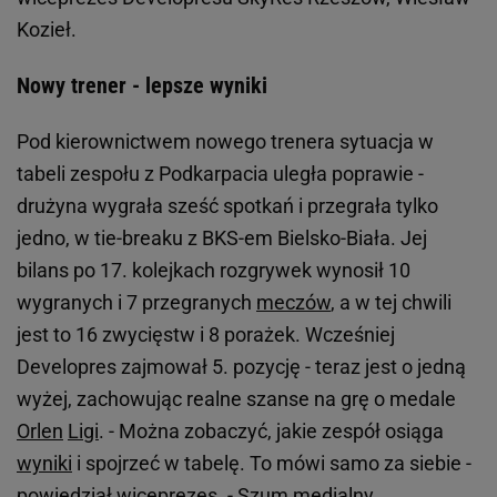
Kozieł.
Nowy trener - lepsze wyniki
Pod kierownictwem nowego trenera sytuacja w
tabeli zespołu z Podkarpacia uległa poprawie -
drużyna wygrała sześć spotkań i przegrała tylko
jedno, w tie-breaku z BKS-em Bielsko-Biała. Jej
bilans po 17. kolejkach rozgrywek wynosił 10
wygranych i 7 przegranych
meczów
, a w tej chwili
jest to 16 zwycięstw i 8 porażek. Wcześniej
Developres zajmował 5. pozycję - teraz jest o jedną
wyżej, zachowując realne szanse na grę o medale
Orlen
Ligi
. - Można zobaczyć, jakie zespół osiąga
wyniki
i spojrzeć w tabelę. To mówi samo za siebie -
powiedział wiceprezes. - Szum medialny