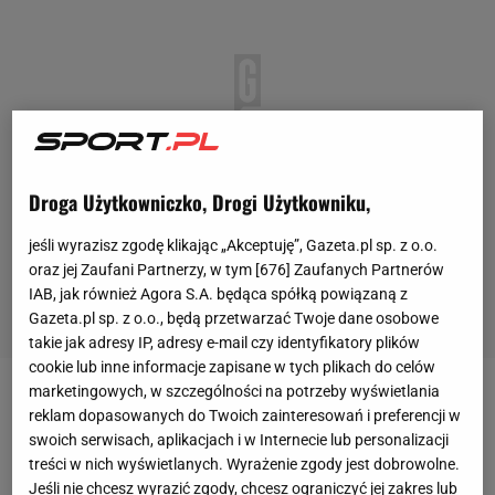
Droga Użytkowniczko, Drogi Użytkowniku,
jeśli wyrazisz zgodę klikając „Akceptuję”, Gazeta.pl sp. z o.o.
oraz jej Zaufani Partnerzy, w tym [
676
] Zaufanych Partnerów
IAB, jak również Agora S.A. będąca spółką powiązaną z
Gazeta.pl sp. z o.o., będą przetwarzać Twoje dane osobowe
takie jak adresy IP, adresy e-mail czy identyfikatory plików
cookie lub inne informacje zapisane w tych plikach do celów
marketingowych, w szczególności na potrzeby wyświetlania
Pod koniec stycznia głównym
tematem
w mediach
reklam dopasowanych do Twoich zainteresowań i preferencji w
siatkarskich było zakończenie współpracy
swoich serwisach, aplikacjach i w Internecie lub personalizacji
treści w nich wyświetlanych. Wyrażenie zgody jest dobrowolne.
Developresu Rzeszów z Jackiem Skrokiem.
Jeśli nie chcesz wyrazić zgody, chcesz ograniczyć jej zakres lub