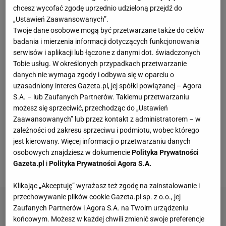
Okoliczności tej sytuacji i późniejsze zatrudnienie
chcesz wycofać zgodę uprzednio udzieloną przejdź do
nowego szkoleniowca zespołu były dyskusyjne - w
„Ustawień Zaawansowanych”.
Twoje dane osobowe mogą być przetwarzane także do celów
momencie rozpoczęcia współpracy z Lorenzo
badania i mierzenia informacji dotyczących funkcjonowania
Micellim trener Skrok przebywał na zwolnieniu
serwisów i aplikacji lub łączone z danymi dot. świadczonych
lekarskim, spowodowanym oddaniem nerki
Tobie usług. W określonych przypadkach przetwarzanie
danych nie wymaga zgody i odbywa się w oparciu o
choremu synowi. To rozpętało medialną burzę -
uzasadniony interes Gazeta.pl, jej spółki powiązanej – Agora
dziennikarze jednoznacznie opowiedzieli się za
S.A. – lub Zaufanych Partnerów. Takiemu przetwarzaniu
byłym szkoleniowcem rzeszowianek, podkreślając,
możesz się sprzeciwić, przechodząc do „Ustawień
Zaawansowanych” lub przez kontakt z administratorem – w
że nie zasłużył na utratę pracy, a wyłącznie na
zależności od zakresu sprzeciwu i podmiotu, wobec którego
pochwałę. Atmosfera wokół klubu była zła, a jego
jest kierowany. Więcej informacji o przetwarzaniu danych
władze porozumiewały się z kibicami i prasą
osobowych znajdziesz w dokumencie
Polityka Prywatności
wyłącznie za sprawą lakonicznych komunikatów.
Gazeta.pl
i
Polityka Prywatności Agora S.A.
Klikając „Akceptuję” wyrażasz też zgodę na zainstalowanie i
przechowywanie plików cookie Gazeta.pl sp. z o.o., jej
Zaufanych Partnerów i Agora S.A. na Twoim urządzeniu
końcowym. Możesz w każdej chwili zmienić swoje preferencje