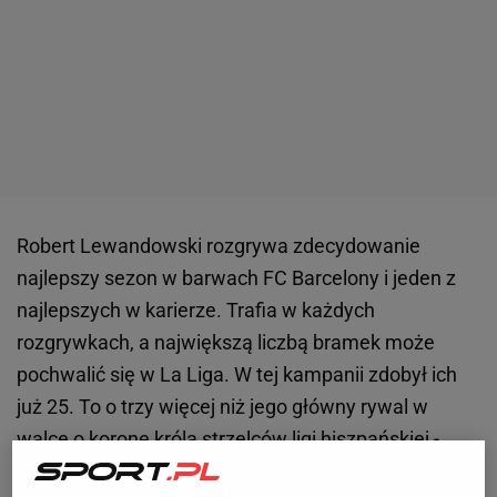
Robert Lewandowski rozgrywa zdecydowanie
najlepszy sezon w barwach FC Barcelony i jeden z
najlepszych w karierze. Trafia w każdych
rozgrywkach, a największą liczbą bramek może
pochwalić się w La Liga. W tej kampanii zdobył ich
już 25. To o trzy więcej niż jego główny rywal w
walce
o koronę króla strzelców ligi hiszpańskiej -
Kylian Mbappe. Francuz miał okazję zbliżyć się do