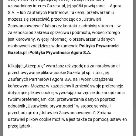
uzasadniony interes Gazeta.pl, jej spółki powiązanej – Agora
S.A. – lub Zaufanych Partnerów. Takiemu przetwarzaniu
możesz się sprzeciwić, przechodząc do „Ustawień
Zaawansowanych” lub przez kontakt z administratorem – w
zależności od zakresu sprzeciwu i podmiotu, wobec którego
jest kierowany. Więcej informacji o przetwarzaniu danych
osobowych znajdziesz w dokumencie
Polityka Prywatności
Gazeta.pl
i
Polityka Prywatności Agora S.A.
Klikając „Akceptuję” wyrażasz też zgodę na zainstalowanie i
przechowywanie plików cookie Gazeta.pl sp. z o.o., jej
Zaufanych Partnerów i Agora S.A. na Twoim urządzeniu
końcowym. Możesz w każdej chwili zmienić swoje preferencje
dotyczące plików cookie, wywołując narzędzie do zarządzania
twoimi preferencjami dot. przetwarzania danych poprzez
odnośnik „Ustawienia prywatności ” w stopce serwisu i
przechodząc do „Ustawień Zaawansowanych”. Zmiana
ustawień plików cookie możliwa jest także za pomocą ustawień
Zobacz wideo
Kto zostanie nowym trenerem Legii
przeglądarki.
Warszawa? Kosecki: Urban, Magiera i Berg to trzy