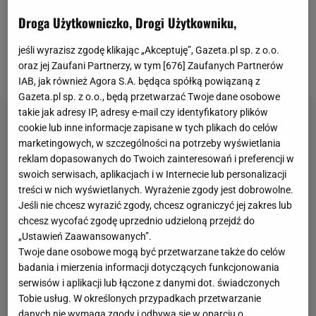
Polaka w niedzielne popołudnie, grając przeciwko
Droga Użytkowniczko, Drogi Użytkowniku,
Deportivo Alaves (1:0). Ale nie dość, że nie
wykorzystał szansy, to jeszcze wyciągnął pomocną
jeśli wyrazisz zgodę klikając „Akceptuję”, Gazeta.pl sp. z o.o.
dłoń do rywala, o czym piszą już hiszpańskie media.
oraz jej Zaufani Partnerzy, w tym [
676
] Zaufanych Partnerów
IAB, jak również Agora S.A. będąca spółką powiązaną z
Gazeta.pl sp. z o.o., będą przetwarzać Twoje dane osobowe
takie jak adresy IP, adresy e-mail czy identyfikatory plików
cookie lub inne informacje zapisane w tych plikach do celów
marketingowych, w szczególności na potrzeby wyświetlania
reklam dopasowanych do Twoich zainteresowań i preferencji w
swoich serwisach, aplikacjach i w Internecie lub personalizacji
treści w nich wyświetlanych. Wyrażenie zgody jest dobrowolne.
Jeśli nie chcesz wyrazić zgody, chcesz ograniczyć jej zakres lub
chcesz wycofać zgodę uprzednio udzieloną przejdź do
„Ustawień Zaawansowanych”.
Twoje dane osobowe mogą być przetwarzane także do celów
badania i mierzenia informacji dotyczących funkcjonowania
serwisów i aplikacji lub łączone z danymi dot. świadczonych
Tobie usług. W określonych przypadkach przetwarzanie
danych nie wymaga zgody i odbywa się w oparciu o