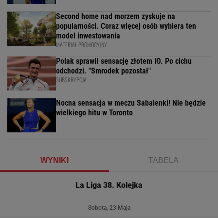
Second home nad morzem zyskuje na
popularności. Coraz więcej osób wybiera ten
model inwestowania
MATERIAŁ PROMOCYJNY
Polak sprawił sensację złotem IO. Po cichu
odchodzi. "Smrodek pozostał"
SUBSKRYPCJA
Nocna sensacja w meczu Sabalenki! Nie będzie
wielkiego hitu w Toronto
WYNIKI
TABELA
La Liga 38. Kolejka
Sobota, 23 Maja