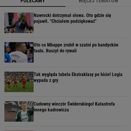
POLECAMY
WIĘCEJ TEMATÓW
Nawrocki dotrzymał słowa. Oto gdzie się
pojawił. "Chciałem podziękować"
Oto co Mbappe zrobił w szatni po bandyckim
faulu. Ruszył do rywali
Tak wygląda tabela Ekstraklasy po hicie! Legia
wypada z gry
Cudowny wieczór Świderskiego! Katastrofa
innego kadrowicza