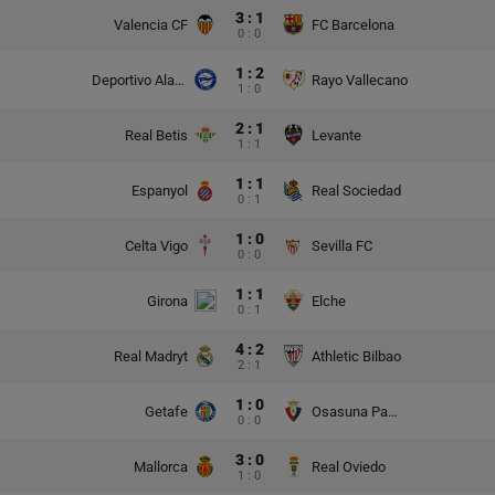
3 : 1
Valencia CF
FC Barcelona
0 : 0
1 : 2
Deportivo Alaves
Rayo Vallecano
1 : 0
2 : 1
Real Betis
Levante
1 : 1
1 : 1
Espanyol
Real Sociedad
0 : 1
1 : 0
Celta Vigo
Sevilla FC
0 : 0
1 : 1
Girona
Elche
0 : 1
4 : 2
Real Madryt
Athletic Bilbao
2 : 1
1 : 0
Getafe
Osasuna Pampeluna
0 : 0
3 : 0
Mallorca
Real Oviedo
1 : 0