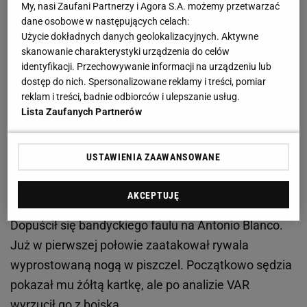
super kandydatury
My, nasi Zaufani Partnerzy i Agora S.A. możemy przetwarzać
dane osobowe w następujących celach:
Użycie dokładnych danych geolokalizacyjnych. Aktywne
Hiszpanie nie mają wątpliwości. Robert
skanowanie charakterystyki urządzenia do celów
Lewandowski przed wielką szansą. Wszystko
identyfikacji. Przechowywanie informacji na urządzeniu lub
dostęp do nich. Spersonalizowane reklamy i treści, pomiar
dzięki Mbappe
reklam i treści, badnie odbiorców i ulepszanie usług.
Lista Zaufanych Partnerów
"Zawieszenie Mbappe może zwiększyć szanse
Lewandowskiego w rankingu Pichichi" - pisze
USTAWIENIA ZAAWANSOWANE
"Mundo Deportivo". A za co Francuz został
zawieszony, a właściwie za co może zostać
AKCEPTUJĘ
zawieszony, bo decyzja jeszcze nie zapadła?
Dopuścił się bandyckiego faulu na Antonio Blanco.
Już w pierwszej połowie zaatakował rywala
wyprostowaną nogą w piszczel. Początkowo sędzia
pokazał mu żółtą kartkę, ale po analizie VAR
wyrzucił go z boiska.