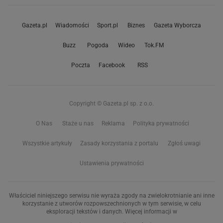
Gazeta.pl
Wiadomości
Sport.pl
Biznes
Gazeta Wyborcza
Buzz
Pogoda
Wideo
Tok.FM
Poczta
Facebook
RSS
Copyright © Gazeta.pl sp. z o.o.
O Nas
Staże u nas
Reklama
Polityka prywatności
Wszystkie artykuły
Zasady korzystania z portalu
Zgłoś uwagi
Ustawienia prywatności
Właściciel niniejszego serwisu nie wyraża zgody na zwielokrotnianie ani inne
korzystanie z utworów rozpowszechnionych w tym serwisie, w celu
eksploracji tekstów i danych. Więcej informacji w