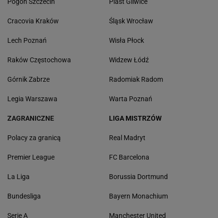
Pogoń Szczecin
Piast Gliwice
Cracovia Kraków
Śląsk Wrocław
Lech Poznań
Wisła Płock
Raków Częstochowa
Widzew Łódź
Górnik Zabrze
Radomiak Radom
Legia Warszawa
Warta Poznań
ZAGRANICZNE
LIGA MISTRZÓW
Polacy za granicą
Real Madryt
Premier League
FC Barcelona
La Liga
Borussia Dortmund
Bundesliga
Bayern Monachium
Serie A
Manchester United