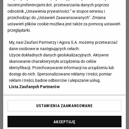
twoimi preferencjami dot. przetwarzania danych poprzez
odnośnik „Ustawienia prywatności ” w stopce serwisu i
przechodząc do „Ustawień Zaawansowanych”. Zmiana
ustawień plików cookie możliwa jest także za pomocą ustawień
przeglądarki.
My, nasi Zaufani Partnerzy i Agora S.A. możemy przetwarzać
dane osobowe w następujących celach:
Zobacz wideo
Użycie dokładnych danych geolokalizacyjnych. Aktywne
skanowanie charakterystyki urządzenia do celów
identyfikacji. Przechowywanie informacji na urządzeniu lub
Jakub Kiwior na radarze angielskiego klubu.
dostęp do nich. Spersonalizowane reklamy i treści, pomiar
"Cenny atut"
reklam i treści, badnie odbiorców i ulepszanie usług.
Lista Zaufanych Partnerów
Już wcześniej zainteresowanie Kiwiorem wyrażały
czołowe włoskie kluby czy też Olympique Marsylia.
USTAWIENIA ZAAWANSOWANE
Teraz do wyścigu o Polaka może stanąć kolejny
zespół, o czym donosi footballtransfers.com.
AKCEPTUJĘ
Kierunek wydaje się zaskakujący. Może dojść