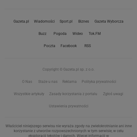
Gazeta.pl
Wiadomości
Sport.pl
Biznes
Gazeta Wyborcza
Buzz
Pogoda
Wideo
Tok.FM
Poczta
Facebook
RSS
Copyright © Gazeta.pl sp. z o.o.
O Nas
Staże u nas
Reklama
Polityka prywatności
Wszystkie artykuły
Zasady korzystania z portalu
Zgłoś uwagi
Ustawienia prywatności
Właściciel niniejszego serwisu nie wyraża zgody na zwielokrotnianie ani inne
korzystanie z utworów rozpowszechnionych w tym serwisie, w celu
eksploracji tekstów i danych. Więcej informacji w