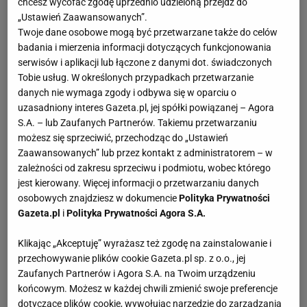
chcesz wycofać zgodę uprzednio udzieloną przejdź do
„Ustawień Zaawansowanych”.
Twoje dane osobowe mogą być przetwarzane także do celów
badania i mierzenia informacji dotyczących funkcjonowania
serwisów i aplikacji lub łączone z danymi dot. świadczonych
Tobie usług. W określonych przypadkach przetwarzanie
danych nie wymaga zgody i odbywa się w oparciu o
uzasadniony interes Gazeta.pl, jej spółki powiązanej – Agora
S.A. – lub Zaufanych Partnerów. Takiemu przetwarzaniu
możesz się sprzeciwić, przechodząc do „Ustawień
Zaawansowanych” lub przez kontakt z administratorem – w
zależności od zakresu sprzeciwu i podmiotu, wobec którego
jest kierowany. Więcej informacji o przetwarzaniu danych
osobowych znajdziesz w dokumencie
Polityka Prywatności
Gazeta.pl
i
Polityka Prywatności Agora S.A.
Klikając „Akceptuję” wyrażasz też zgodę na zainstalowanie i
przechowywanie plików cookie Gazeta.pl sp. z o.o., jej
Zaufanych Partnerów i Agora S.A. na Twoim urządzeniu
końcowym. Możesz w każdej chwili zmienić swoje preferencje
dotyczące plików cookie, wywołując narzędzie do zarządzania