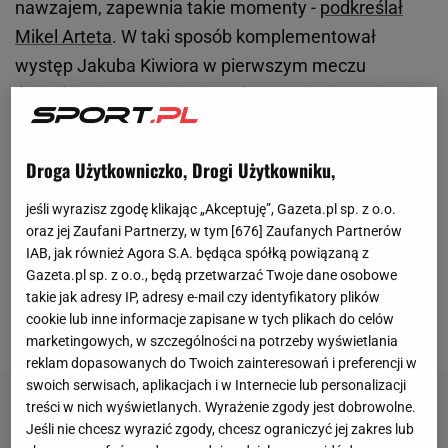
nawzajem, zapewnia takie momenty -
podkreślał
Mikel Arteta
. W taki sposób komplementował
występ Jakuba Kiwiora w pierwszym meczu
ćwierćfinałowym
Ligi Mistrzów
przeciwko
Realowi
Madryt
(3:0). Polak wyszedł w pierwszym składzie w
związku z kontuzją Gabriela Magalhaesa. I choć
Droga Użytkowniczko, Drogi Użytkowniku,
początek miał dość nerwowy, to później wszedł na
zdecydowanie wyższy poziom, pomagając odnieść
jeśli wyrazisz zgodę klikając „Akceptuję”, Gazeta.pl sp. z o.o.
oraz jej Zaufani Partnerzy, w tym [
676
] Zaufanych Partnerów
ważne zwycięstwo. I w kolejnych tygodniach
IAB, jak również Agora S.A. będąca spółką powiązaną z
obrońca najpewniej będzie miał więcej okazji do gry.
Gazeta.pl sp. z o.o., będą przetwarzać Twoje dane osobowe
Niewykluczone, że kolejne występy zaowocują...
takie jak adresy IP, adresy e-mail czy identyfikatory plików
cookie lub inne informacje zapisane w tych plikach do celów
transferem.
marketingowych, w szczególności na potrzeby wyświetlania
reklam dopasowanych do Twoich zainteresowań i preferencji w
swoich serwisach, aplikacjach i w Internecie lub personalizacji
treści w nich wyświetlanych. Wyrażenie zgody jest dobrowolne.
Jeśli nie chcesz wyrazić zgody, chcesz ograniczyć jej zakres lub