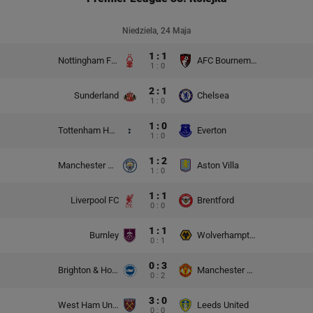
Niedziela, 24 Maja
1 : 1
Nottingham Forest
AFC Bournemouth
1 : 0
2 : 1
Sunderland
Chelsea
1 : 0
1 : 0
Tottenham Hotspur
Everton
1 : 0
1 : 2
Manchester City
Aston Villa
1 : 0
1 : 1
Liverpool FC
Brentford
0 : 0
1 : 1
Burnley
Wolverhampton Wanderers
0 : 1
0 : 3
Brighton & Hove Albion
Manchester United
0 : 2
3 : 0
West Ham United
Leeds United
0 : 0