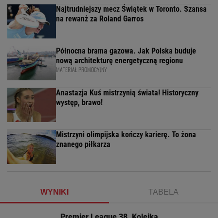
Najtrudniejszy mecz Świątek w Toronto. Szansa
na rewanż za Roland Garros
Północna brama gazowa. Jak Polska buduje
nową architekturę energetyczną regionu
MATERIAŁ PROMOCYJNY
Anastazja Kuś mistrzynią świata! Historyczny
występ, brawo!
Mistrzyni olimpijska kończy karierę. To żona
znanego piłkarza
WYNIKI
TABELA
Premier League 38. Kolejka