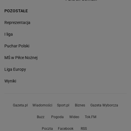
POZOSTAŁE
Reprezentacja
I liga
Puchar Polski
MŚ w Piłce Nożnej
Liga Europy
Wyniki
Gazeta.pl
Wiadomości
Sport.pl
Biznes
Gazeta Wyborcza
Buzz
Pogoda
Wideo
Tok.FM
Poczta
Facebook
RSS