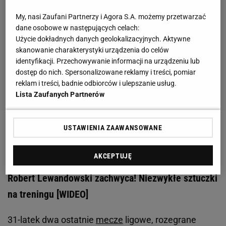
My, nasi Zaufani Partnerzy i Agora S.A. możemy przetwarzać
dane osobowe w następujących celach:
Użycie dokładnych danych geolokalizacyjnych. Aktywne
skanowanie charakterystyki urządzenia do celów
identyfikacji. Przechowywanie informacji na urządzeniu lub
dostęp do nich. Spersonalizowane reklamy i treści, pomiar
reklam i treści, badnie odbiorców i ulepszanie usług.
Lista Zaufanych Partnerów
USTAWIENIA ZAAWANSOWANE
Zobacz wideo
Top 5 goli Roberta Lewandowskiego
w sezonie 19/20 [ELEVEN SPORTS]
AKCEPTUJĘ
Robert Lewandowski zachwyca! Niezwykłe sztuczki
na treningu [WIDEO]
31-latek dwa ostatnie
mecze
ligowe, rozegrane