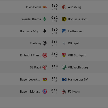
4 : 0
Union Berlin
Augsburg
2 : 0
0 : 2
Werder Brema
Borussia Dortmund
0 : 0
4 : 0
Borussia M'gladbach
Hoffenheim
2 : 0
4 : 1
Freiburg
RB Lipsk
2 : 1
2 : 2
Eintracht Frankfurt
VfB Stuttgart
0 : 2
1 : 3
St. Pauli
VfL Wolfsburg
0 : 1
1 : 1
Bayer Leverkusen
Hamburger SV
0 : 0
5 : 1
Bayern Monachium
FC Koeln
3 : 1