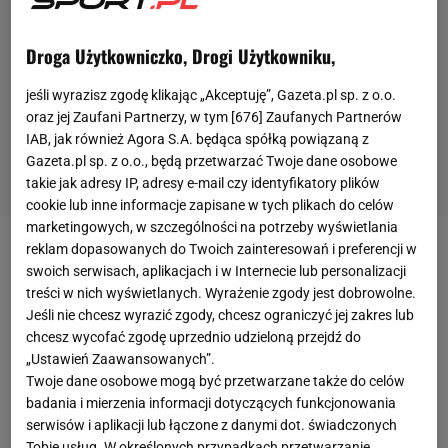
Droga Użytkowniczko, Drogi Użytkowniku,
jeśli wyrazisz zgodę klikając „Akceptuję”, Gazeta.pl sp. z o.o.
oraz jej Zaufani Partnerzy, w tym [
676
] Zaufanych Partnerów
IAB, jak również Agora S.A. będąca spółką powiązaną z
Gazeta.pl sp. z o.o., będą przetwarzać Twoje dane osobowe
takie jak adresy IP, adresy e-mail czy identyfikatory plików
cookie lub inne informacje zapisane w tych plikach do celów
marketingowych, w szczególności na potrzeby wyświetlania
reklam dopasowanych do Twoich zainteresowań i preferencji w
Union Berlin będzie najbliższym rywalem
Bayernu
swoich serwisach, aplikacjach i w Internecie lub personalizacji
Monachium
w Bundeslidze. Niemiecka ekstraklasa
treści w nich wyświetlanych. Wyrażenie zgody jest dobrowolne.
Jeśli nie chcesz wyrazić zgody, chcesz ograniczyć jej zakres lub
16 maja wznawia rozgrywki, w których Bawarczycy
chcesz wycofać zgodę uprzednio udzieloną przejdź do
będą walczyć o obronę tytułu mistrzowskiego.
„Ustawień Zaawansowanych”.
Bawarczycy, w barwach których o kolejne gole
Twoje dane osobowe mogą być przetwarzane także do celów
badania i mierzenia informacji dotyczących funkcjonowania
będzie walczył
Robert Lewandowski
.
serwisów i aplikacji lub łączone z danymi dot. świadczonych
Tobie usług. W określonych przypadkach przetwarzanie