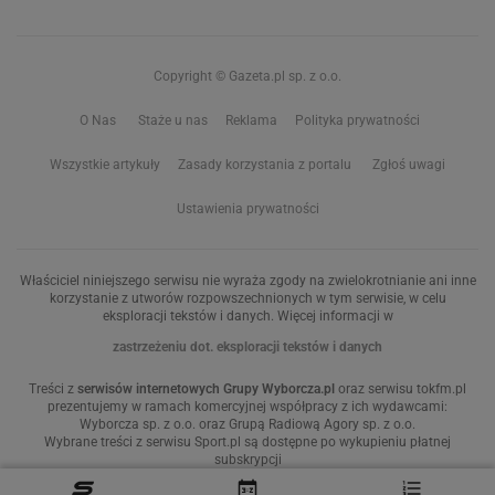
Copyright © Gazeta.pl sp. z o.o.
O Nas
Staże u nas
Reklama
Polityka prywatności
Wszystkie artykuły
Zasady korzystania z portalu
Zgłoś uwagi
Ustawienia prywatności
Właściciel niniejszego serwisu nie wyraża zgody na zwielokrotnianie ani inne
korzystanie z utworów rozpowszechnionych w tym serwisie, w celu
eksploracji tekstów i danych. Więcej informacji w
zastrzeżeniu dot. eksploracji tekstów i danych
Treści z
serwisów internetowych Grupy Wyborcza.pl
oraz serwisu tokfm.pl
prezentujemy w ramach komercyjnej współpracy z ich wydawcami:
Wyborcza sp. z o.o. oraz Grupą Radiową Agory sp. z o.o.
Wybrane treści z serwisu Sport.pl są dostępne po wykupieniu płatnej
subskrypcji