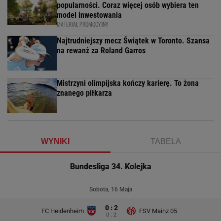
popularności. Coraz więcej osób wybiera ten
model inwestowania
MATERIAŁ PROMOCYJNY
Najtrudniejszy mecz Świątek w Toronto. Szansa
na rewanż za Roland Garros
Mistrzyni olimpijska kończy karierę. To żona
znanego piłkarza
WYNIKI
TABELA
Bundesliga 34. Kolejka
Sobota, 16 Maja
0 : 2
FC Heidenheim
FSV Mainz 05
0 : 2