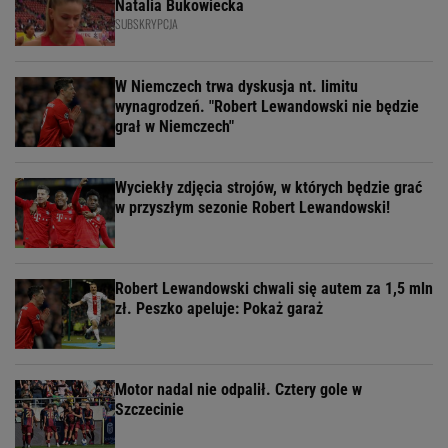
Natalia Bukowiecka
SUBSKRYPCJA
W Niemczech trwa dyskusja nt. limitu
wynagrodzeń. "Robert Lewandowski nie będzie
grał w Niemczech"
Wyciekły zdjęcia strojów, w których będzie grać
w przyszłym sezonie Robert Lewandowski!
Robert Lewandowski chwali się autem za 1,5 mln
zł. Peszko apeluje: Pokaż garaż
Motor nadal nie odpalił. Cztery gole w
Szczecinie