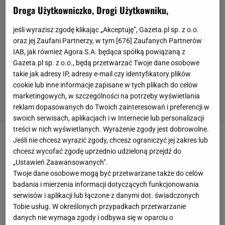
Droga Użytkowniczko, Drogi Użytkowniku,
jeśli wyrazisz zgodę klikając „Akceptuję”, Gazeta.pl sp. z o.o.
oraz jej Zaufani Partnerzy, w tym [
676
] Zaufanych Partnerów
IAB, jak również Agora S.A. będąca spółką powiązaną z
Gazeta.pl sp. z o.o., będą przetwarzać Twoje dane osobowe
takie jak adresy IP, adresy e-mail czy identyfikatory plików
cookie lub inne informacje zapisane w tych plikach do celów
marketingowych, w szczególności na potrzeby wyświetlania
reklam dopasowanych do Twoich zainteresowań i preferencji w
swoich serwisach, aplikacjach i w Internecie lub personalizacji
treści w nich wyświetlanych. Wyrażenie zgody jest dobrowolne.
Jeśli nie chcesz wyrazić zgody, chcesz ograniczyć jej zakres lub
Brytyjskie media poinformowały o możliwych
chcesz wycofać zgodę uprzednio udzieloną przejdź do
zmianach, które mogą czekać
Southampton FC
. W
„Ustawień Zaawansowanych”.
celu zredukowania strat finansowych, władze klubu
Twoje dane osobowe mogą być przetwarzane także do celów
badania i mierzenia informacji dotyczących funkcjonowania
będą musiały sprzedać kluczowych zawodników. W
serwisów i aplikacji lub łączone z danymi dot. świadczonych
tym gronie jest Jan Bednarek.
Tobie usług. W określonych przypadkach przetwarzanie
danych nie wymaga zgody i odbywa się w oparciu o