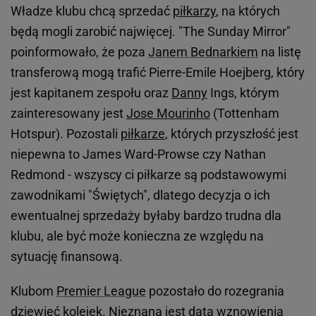
Władze klubu chcą sprzedać
piłkarzy
, na których
będą mogli zarobić najwięcej. "The Sunday Mirror"
poinformowało, że poza
Janem Bednarkiem
na listę
transferową mogą trafić Pierre-Emile Hoejberg, który
jest kapitanem zespołu oraz
Danny
Ings, którym
zainteresowany jest
Jose Mourinho
(Tottenham
Hotspur). Pozostali
piłkarze
, których przyszłość jest
niepewna to James Ward-Prowse czy Nathan
Redmond - wszyscy ci piłkarze są podstawowymi
zawodnikami "Świętych", dlatego decyzja o ich
ewentualnej sprzedaży byłaby bardzo trudna dla
klubu, ale być może konieczna ze względu na
sytuację finansową.
Klubom
Premier League
pozostało do rozegrania
dziewięć kolejek. Nieznana jest data wznowienia