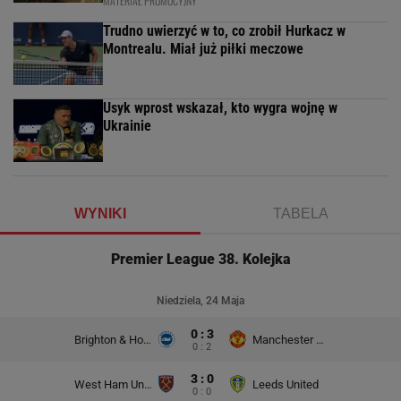
MATERIAŁ PROMOCYJNY
Trudno uwierzyć w to, co zrobił Hurkacz w
Montrealu. Miał już piłki meczowe
Usyk wprost wskazał, kto wygra wojnę w
Ukrainie
WYNIKI
TABELA
Premier League 38. Kolejka
Niedziela, 24 Maja
0 : 3
Brighton & Hove Albion
Manchester United
0 : 2
3 : 0
West Ham United
Leeds United
0 : 0