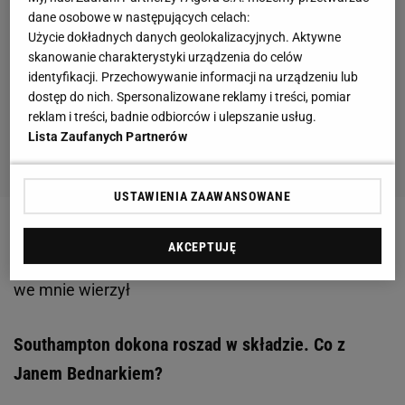
dane osobowe w następujących celach:
Użycie dokładnych danych geolokalizacyjnych. Aktywne
skanowanie charakterystyki urządzenia do celów
identyfikacji. Przechowywanie informacji na urządzeniu lub
dostęp do nich. Spersonalizowane reklamy i treści, pomiar
reklam i treści, badnie odbiorców i ulepszanie usług.
Lista Zaufanych Partnerów
USTAWIENIA ZAAWANSOWANE
Zobacz wideo
Jan Bednarek w "Wilkowicz Sam na
AKCEPTUJĘ
Sam": Jerzy Brzęczek jako jeden z niewielu zawsze
we mnie wierzył
Southampton dokona roszad w składzie. Co z
Janem Bednarkiem?