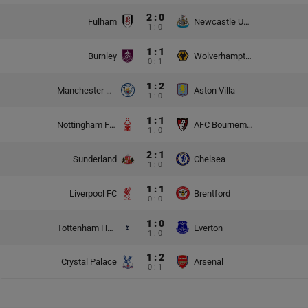
2 : 0
Fulham
Newcastle United
1 : 0
1 : 1
Burnley
Wolverhampton Wanderers
0 : 1
1 : 2
Manchester City
Aston Villa
1 : 0
1 : 1
Nottingham Forest
AFC Bournemouth
1 : 0
2 : 1
Sunderland
Chelsea
1 : 0
1 : 1
Liverpool FC
Brentford
0 : 0
1 : 0
Tottenham Hotspur
Everton
1 : 0
1 : 2
Crystal Palace
Arsenal
0 : 1