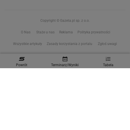
Copyright © Gazeta.pl sp. z o.o.
O Nas
Staże u nas
Reklama
Polityka prywatności
Wszystkie artykuły
Zasady korzystania z portalu
Zgłoś uwagi
Ustawienia prywatności
Powrót
Terminarz/Wyniki
Tabela
Właściciel niniejszego serwisu nie wyraża zgody na zwielokrotnianie ani inne
korzystanie z utworów rozpowszechnionych w tym serwisie, w celu
eksploracji tekstów i danych. Więcej informacji w
zastrzeżeniu dot. eksploracji tekstów i danych
Treści z
serwisów internetowych Grupy Wyborcza.pl
oraz serwisu tokfm.pl
prezentujemy w ramach komercyjnej współpracy z ich wydawcami:
Wyborcza sp. z o.o. oraz Grupą Radiową Agory sp. z o.o.
Wybrane treści z serwisu Sport.pl są dostępne po wykupieniu płatnej
subskrypcji