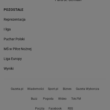
POZOSTAŁE
Reprezentacja
I liga
Puchar Polski
MŚ w Piłce Nożnej
Liga Europy
Wyniki
Gazeta.pl
Wiadomości
Sport.pl
Biznes
Gazeta Wyborcza
Buzz
Pogoda
Wideo
Tok.FM
Poczta
Facebook
RSS