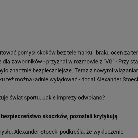
kutować pomysł
skoków
bez telemarku i braku ocen za te
e dla
zawodników
- przyznał w rozmowie z "VG" - Przy st
yło znacznie bezpieczniejsze. Teraz z nowymi wiązania
arku też można ładnie wylądować - dodał
Alexander Stoec
żuje świat sportu. Jakie imprezy odwołano?
 bezpieczeństwo skoczków, pozostali krytykują
słu, Alexander Stoeckl podkreśla, że wykluczenie