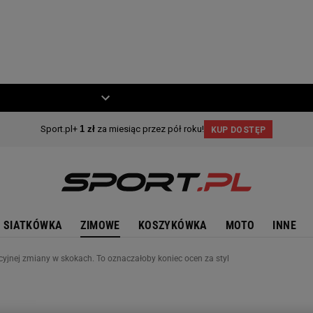
ZIECKO
MOTO
SIATKÓWKA
ZIMOWE
KOSZYKÓWKA
MOTO
INNE
yjnej zmiany w skokach. To oznaczałoby koniec ocen za styl