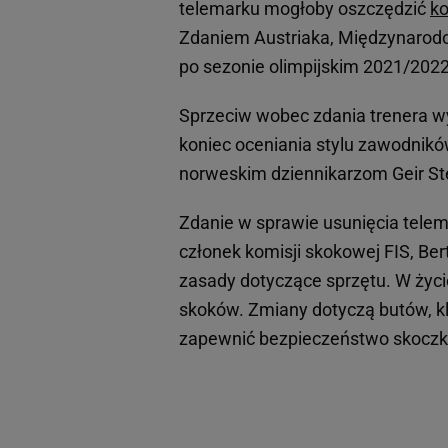
telemarku mogłoby oszczędzić
ko
Zdaniem Austriaka, Międzynarod
po sezonie olimpijskim 2021/202
Sprzeciw wobec zdania trenera w
koniec oceniania stylu zawodników.
norweskim dziennikarzom Geir S
Zdanie w sprawie usunięcia tele
członek komisji skokowej FIS, Bert
zasady dotyczące sprzętu. W życ
skoków. Zmiany dotyczą butów, k
zapewnić bezpieczeństwo skocz