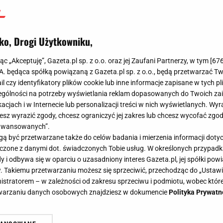
ko, Drogi Użytkowniku,
jąc „Akceptuję”, Gazeta.pl sp. z o.o. oraz jej Zaufani Partnerzy, w tym [
67
.A. będąca spółką powiązaną z Gazeta.pl sp. z o.o., będą przetwarzać T
ail czy identyfikatory plików cookie lub inne informacje zapisane w tych p
gólności na potrzeby wyświetlania reklam dopasowanych do Twoich zain
acjach i w Internecie lub personalizacji treści w nich wyświetlanych. Wyr
cesz wyrazić zgody, chcesz ograniczyć jej zakres lub chcesz wycofać zgo
aawansowanych”.
 być przetwarzane także do celów badania i mierzenia informacji dot
 łączone z danymi dot. świadczonych Tobie usług. W określonych przypad
i odbywa się w oparciu o uzasadniony interes Gazeta.pl, jej spółki powi
. Takiemu przetwarzaniu możesz się sprzeciwić, przechodząc do „Ust
nistratorem – w zależności od zakresu sprzeciwu i podmiotu, wobec które
etwarzaniu danych osobowych znajdziesz w dokumencie
Polityka Prywatn