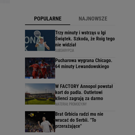
POPULARNE
NAJNOWSZE
Trzy minuty i wstrząs u Igi
Świątek. Szkoda, że Roig tego
nie widział
SUBSKRYPCJA
Pucharowa wygrana Chicago.
64 minuty Lewandowskiego
W FACTORY Annopol powstał
kort do padla. Outletowi
klienci zagrają za darmo
MATERIAŁ PROMOCYJNY
Brat Grbicia radzi mu nie
wracać do Serbii. "To
przerażające"