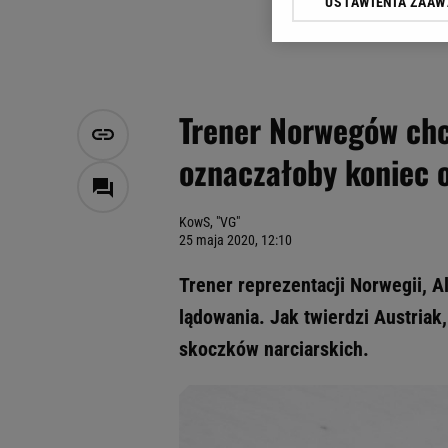
USTAWIENIA ZAA
Klikając „Akceptuję” wyra
Zaufanych Partnerów i A
dotyczące plików cookie,
odnośnik „Ustawienia pr
plików cookie możliwa je
Trener Norwegów chc
My, nasi Zaufani Partne
oznaczałoby koniec o
Użycie dokładnych danych
Przechowywanie informacji
badnie odbiorców i uleps
KowS, "VG"
25 maja 2020, 12:10
Trener reprezentacji Norwegii, 
lądowania. Jak twierdzi Austriak
skoczków narciarskich.