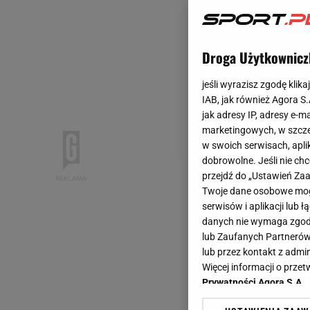
Droga Użytkownicz
jeśli wyrazisz zgodę klika
IAB, jak również Agora S
jak adresy IP, adresy e-m
marketingowych, w szcze
w swoich serwisach, aplik
dobrowolne. Jeśli nie ch
przejdź do „Ustawień Z
Twoje dane osobowe mogą
serwisów i aplikacji lub
danych nie wymaga zgody 
lub Zaufanych Partnerów
lub przez kontakt z admi
Więcej informacji o prz
Prywatności Agora S.A.