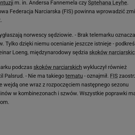
ntuzji
m. in. Andersa Fannemela czy
Sptehana Leyhe
.
owa Federacja Narciarska (FIS) powinna wprowadzić zm
2.
ygłaszają norwescy sędziowie. - Brak telemarku oznacza
 Tylko dzięki niemu ocenianie jeszcze istnieje - podkreśl
teinar Loeng, międzynarodowy sędzia
skoków narciarski
marku podczas
skoków narciarskich
wykluczył również
il Palsrud. - Nie ma takiego
tematu
- oznajmił.
FIS
zaostr
ie wejdą one wraz z rozpoczęciem następnego sezonu
linów w kombinezonach i szwów. Wszystkie poprawki m
kom.