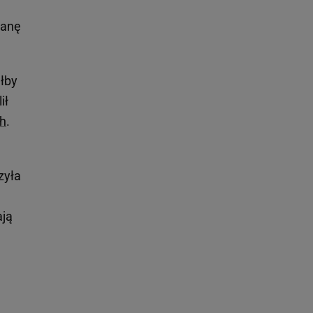
ianę
łby
ił
ch
.
zyła
ają