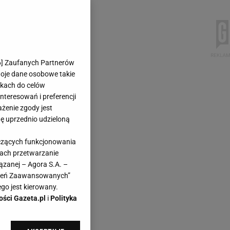
6
] Zaufanych Partnerów
woje dane osobowe takie
likach do celów
teresowań i preferencji
ażenie zgody jest
dę uprzednio udzieloną
yczących funkcjonowania
kach przetwarzanie
ązanej – Agora S.A. –
awień Zaawansowanych”
go jest kierowany.
ości Gazeta.pl
i
Polityka