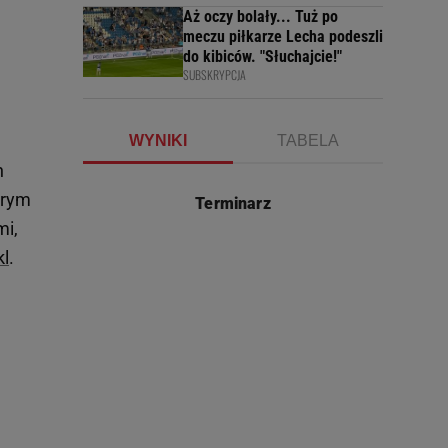
Aż oczy bolały... Tuż po
meczu piłkarze Lecha podeszli
do kibiców. "Słuchajcie!"
SUBSKRYPCJA
WYNIKI
TABELA
n
arym
Terminarz
mi,
kl
.