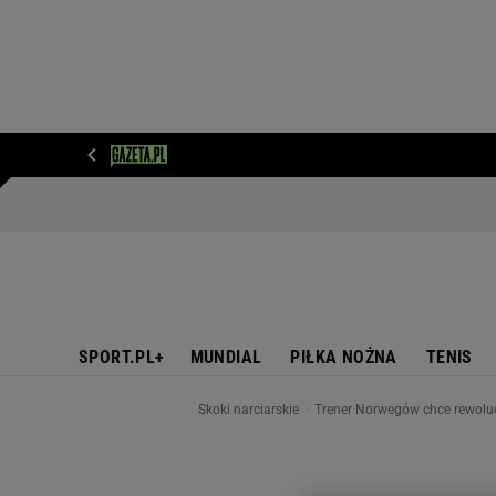
WIADOMOŚCI
NEXT
SPORT
PLOTEK
D
SPORT.PL+
MUNDIAL
PIŁKA NOŻNA
TENIS
Skoki narciarskie
Trener Norwegów chce rewoluc