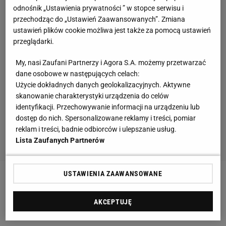
odnośnik „Ustawienia prywatności ” w stopce serwisu i
przechodząc do „Ustawień Zaawansowanych”. Zmiana
ustawień plików cookie możliwa jest także za pomocą ustawień
przeglądarki.
My, nasi Zaufani Partnerzy i Agora S.A. możemy przetwarzać
dane osobowe w następujących celach:
Użycie dokładnych danych geolokalizacyjnych. Aktywne
skanowanie charakterystyki urządzenia do celów
identyfikacji. Przechowywanie informacji na urządzeniu lub
dostęp do nich. Spersonalizowane reklamy i treści, pomiar
reklam i treści, badnie odbiorców i ulepszanie usług.
Lista Zaufanych Partnerów
USTAWIENIA ZAAWANSOWANE
Zobacz wideo
Kędzierski i Żelazny po latach
wyjaśnili sobie pewne nieporozumienie.
AKCEPTUJĘ
"Zghostowałeś mnie!"