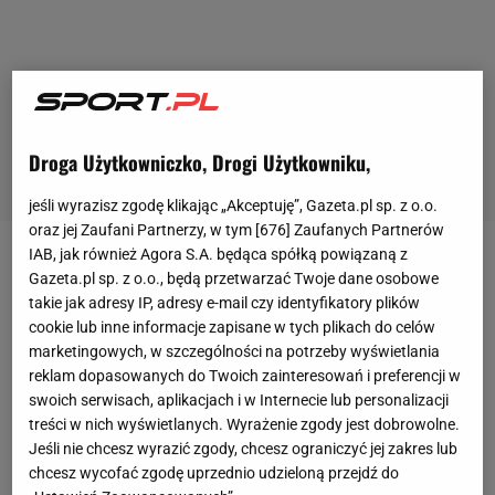
Droga Użytkowniczko, Drogi Użytkowniku,
jeśli wyrazisz zgodę klikając „Akceptuję”, Gazeta.pl sp. z o.o.
oraz jej Zaufani Partnerzy, w tym [
676
] Zaufanych Partnerów
IAB, jak również Agora S.A. będąca spółką powiązaną z
Zaskakująco rozpoczął się sobotni finał Ligi
Gazeta.pl sp. z o.o., będą przetwarzać Twoje dane osobowe
Mistrzów:
PSG
-
Inter
Mediolan. Po zaledwie 20
takie jak adresy IP, adresy e-mail czy identyfikatory plików
cookie lub inne informacje zapisane w tych plikach do celów
minutach słynący z dobrej
gry
w defensywie Inter
marketingowych, w szczególności na potrzeby wyświetlania
stracił dwie bramki i przegrywał 0:2. Gole zdobyli
reklam dopasowanych do Twoich zainteresowań i preferencji w
Hakimi w 12. i Doue w 20. minucie. - Już w 12.
swoich serwisach, aplikacjach i w Internecie lub personalizacji
treści w nich wyświetlanych. Wyrażenie zgody jest dobrowolne.
minucie paryżanie kapitalną akcją rozpracowali
Jeśli nie chcesz wyrazić zgody, chcesz ograniczyć jej zakres lub
defensywę Interu. Defensywę, która nie miała
chcesz wycofać zgodę uprzednio udzieloną przejdź do
pojęcia, co się wokół niej dzieje i maksymalnie