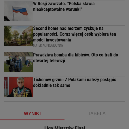
W Rosji zawrzało. "Polska stawia
nieakceptowalne warunki"
Second home nad morzem zyskuje na
popularności. Coraz więcej osób wybiera ten
model inwestowania
MATERIAŁ PROMOCYJNY
Prawdziwa bomba dla kibiców. Oto co trafi do
otwartej telewizji
Tichonow grzmi: Z Polakami należy postąpić
dokładnie tak samo
WYNIKI
TABELA
Liga Mistrzów Final