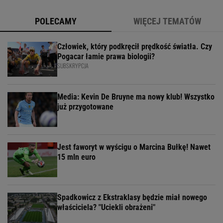
POLECAMY
WIĘCEJ TEMATÓW
Człowiek, który podkręcił prędkość światła. Czy
Pogacar łamie prawa biologii?
SUBSKRYPCJA
Media: Kevin De Bruyne ma nowy klub! Wszystko
już przygotowane
Jest faworyt w wyścigu o Marcina Bułkę! Nawet
15 mln euro
Spadkowicz z Ekstraklasy będzie miał nowego
właściciela? "Uciekli obrażeni"