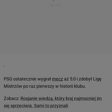
PSG ostatecznie wygrał
mecz
aż 5:0 i zdobył Ligę
Mistrzów po raz pierwszy w historii klubu.
Zobacz:
Rosjanie wiedzą, który kraj najmocniej im
się sprzeciwia. Sami to przyznali