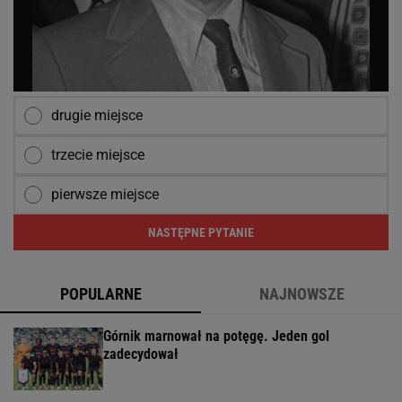
drugie miejsce
trzecie miejsce
pierwsze miejsce
NASTĘPNE PYTANIE
POPULARNE
NAJNOWSZE
Górnik marnował na potęgę. Jeden gol
zadecydował