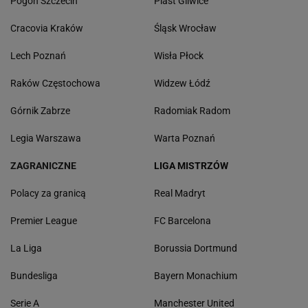
Pogoń Szczecin
Piast Gliwice
Cracovia Kraków
Śląsk Wrocław
Lech Poznań
Wisła Płock
Raków Częstochowa
Widzew Łódź
Górnik Zabrze
Radomiak Radom
Legia Warszawa
Warta Poznań
ZAGRANICZNE
LIGA MISTRZÓW
Polacy za granicą
Real Madryt
Premier League
FC Barcelona
La Liga
Borussia Dortmund
Bundesliga
Bayern Monachium
Serie A
Manchester United