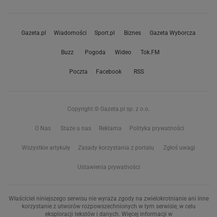
Gazeta.pl
Wiadomości
Sport.pl
Biznes
Gazeta Wyborcza
Buzz
Pogoda
Wideo
Tok.FM
Poczta
Facebook
RSS
Copyright © Gazeta.pl sp. z o.o.
O Nas
Staże u nas
Reklama
Polityka prywatności
Wszystkie artykuły
Zasady korzystania z portalu
Zgłoś uwagi
Ustawienia prywatności
Właściciel niniejszego serwisu nie wyraża zgody na zwielokrotnianie ani inne
korzystanie z utworów rozpowszechnionych w tym serwisie, w celu
eksploracji tekstów i danych. Więcej informacji w