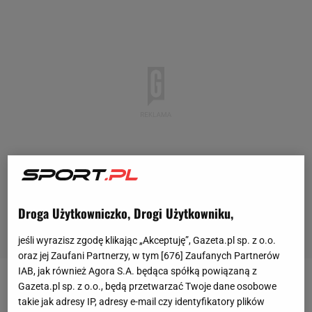
Droga Użytkowniczko, Drogi Użytkowniku,
jeśli wyrazisz zgodę klikając „Akceptuję”, Gazeta.pl sp. z o.o.
oraz jej Zaufani Partnerzy, w tym [
676
] Zaufanych Partnerów
IAB, jak również Agora S.A. będąca spółką powiązaną z
Gazeta.pl sp. z o.o., będą przetwarzać Twoje dane osobowe
Nie tak wyobrażali sobie początek
Euro 2024
takie jak adresy IP, adresy e-mail czy identyfikatory plików
węgierscy piłkarze oraz kibice. Dostali się na