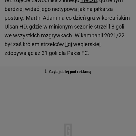
też zdjęcie zawodnika z innego
meczu
, gdzie tym
bardziej widać jego nietypową jak na piłkarza
posturę. Martin Adam na co dzień gra w koreańskim
Ulsan HD, gdzie w minionym sezonie strzelił 8 goli
we wszystkich rozgrywkach. W kampanii 2021/22
był zaś królem strzelców
ligi
węgierskiej,
zdobywając aż 31 goli dla Paksi FC.