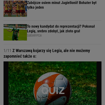
Zabójcze osiem minut Jagiellonii! Bohater był
tylko jeden
To nowy kandydat do reprezentacji? Pokonał
Legię, srebro zdobył, jak złoto grał
SUBSKRYPCJA
1/11
Z Warszawą kojarzy się Legia, ale nie możemy
zapomnieć także o: