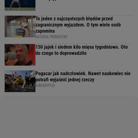
To jeden z najczęstszych błędów przed
zagranicznym wyjazdem. O tym wiele osób
zapomina
MATERIAŁ PROMOCYJNY
150 jajek i siedem kilo mięsa tygodniowo. Oto
do czego to doprowadziło
Pogacar jak nadczłowiek. Nawet naukowiec nie
potrafi wyjaśnić jednej rzeczy
SUBSKRYPCJA