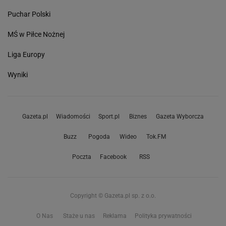
Puchar Polski
MŚ w Piłce Nożnej
Liga Europy
Wyniki
Gazeta.pl
Wiadomości
Sport.pl
Biznes
Gazeta Wyborcza
Buzz
Pogoda
Wideo
Tok.FM
Poczta
Facebook
RSS
Copyright © Gazeta.pl sp. z o.o.
O Nas
Staże u nas
Reklama
Polityka prywatności