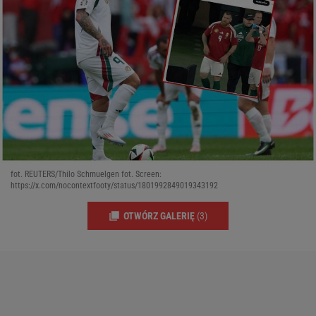
fot. REUTERS/Thilo Schmuelgen fot. Screen:
https://x.com/nocontextfooty/status/1801992849019343192
OTWÓRZ GALERIĘ
(3)