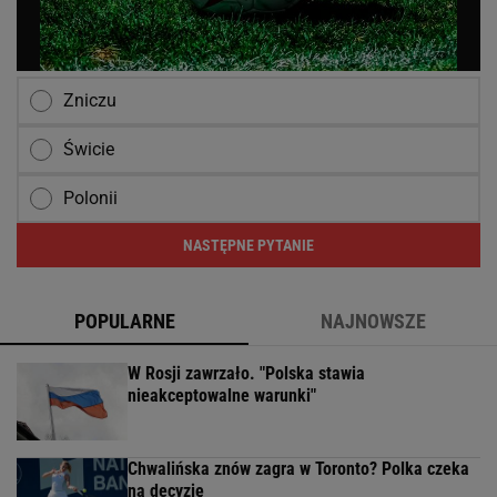
Zniczu
Świcie
Polonii
NASTĘPNE PYTANIE
POPULARNE
NAJNOWSZE
W Rosji zawrzało. "Polska stawia
nieakceptowalne warunki"
Chwalińska znów zagra w Toronto? Polka czeka
na decyzję