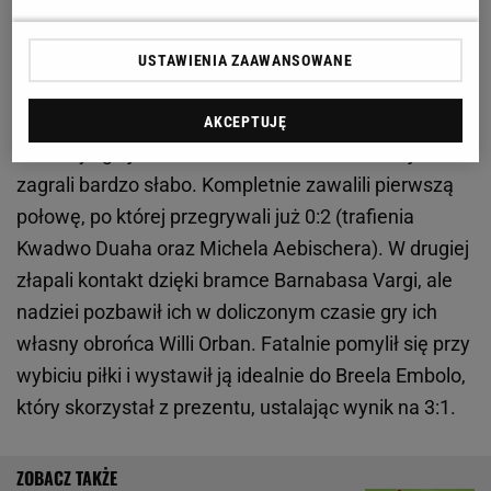
Hamburga: Ciężko się tu żyje
USTAWIENIA ZAAWANSOWANE
Szwajcaria wylała na Węgrów kubeł zimnej wody
AKCEPTUJĘ
Otworzyli go jednak fatalnie. Przeciwko
Szwajcarii
zagrali bardzo słabo. Kompletnie zawalili pierwszą
połowę, po której przegrywali już 0:2 (trafienia
Kwadwo Duaha oraz Michela Aebischera). W drugiej
złapali kontakt dzięki bramce Barnabasa Vargi, ale
nadziei pozbawił ich w doliczonym czasie gry ich
własny obrońca Willi Orban. Fatalnie pomylił się przy
wybiciu piłki i wystawił ją idealnie do Breela Embolo,
który skorzystał z prezentu, ustalając wynik na 3:1.