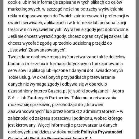
cookie lub inne informacje zapisane w tych plikach do celów
tegoroczne mistrzostwa w doskonałym stylu,
marketingowych, w szczególności na potrzeby wyświetlania
reklam dopasowanych do Twoich zainteresowań i preferencji w
wygrywając swoją grupę eliminacyjną bez porażki, z
swoich serwisach, aplikacjach i w Internecie lub personalizacji
przewagą czterech punktów nad drugimi Serbami
treści w nich wyświetlanych. Wyrażenie zgody jest dobrowolne.
(poza nimi byli w niej też Czarnogórcy, Litwini i
Jeśli nie chcesz wyrazić zgody, chcesz ograniczyć jej zakres lub
chcesz wycofać zgodę uprzednio udzieloną przejdź do
Bułgarzy). Mogli więc liczyć na dobry
turniej
.
„Ustawień Zaawansowanych”.
Twoje dane osobowe mogą być przetwarzane także do celów
badania i mierzenia informacji dotyczących funkcjonowania
serwisów i aplikacji lub łączone z danymi dot. świadczonych
Tobie usług. W określonych przypadkach przetwarzanie
danych nie wymaga zgody i odbywa się w oparciu o
uzasadniony interes Gazeta.pl, jej spółki powiązanej – Agora
S.A. – lub Zaufanych Partnerów. Takiemu przetwarzaniu
możesz się sprzeciwić, przechodząc do „Ustawień
Zaawansowanych” lub przez kontakt z administratorem – w
zależności od zakresu sprzeciwu i podmiotu, wobec którego
jest kierowany. Więcej informacji o przetwarzaniu danych
osobowych znajdziesz w dokumencie
Polityka Prywatności
Gazeta.pl
i
Polityka Prywatności Agora S.A.