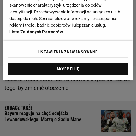
skanowanie charakterystyki urządzenia do celów
identyfikacji. Przechowywanie informacji na urządzeniu lub
dostęp do nich. Spersonalizowane reklamy i treści, pomiar
reklam i treści, badnie odbiorców i ulepszanie usług.
Lista Zaufanych Partnerów
USTAWIENIA ZAAWANSOWANE
AKCEPTUJĘ
Zobacz wideo
Borek: Lewandowski chyba dojrzał do
tego, by zmienić otoczenie
Bayern reaguje na chęć odejścia
Lewandowskiego. Marzą o Sadio Mane