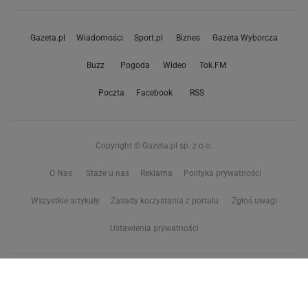
Gazeta.pl
Wiadomości
Sport.pl
Biznes
Gazeta Wyborcza
Buzz
Pogoda
Wideo
Tok.FM
Poczta
Facebook
RSS
Copyright © Gazeta.pl sp. z o.o.
O Nas
Staże u nas
Reklama
Polityka prywatności
Wszystkie artykuły
Zasady korzystania z portalu
Zgłoś uwagi
Ustawienia prywatności
Właściciel niniejszego serwisu nie wyraża zgody na zwielokrotnianie ani inne
korzystanie z utworów rozpowszechnionych w tym serwisie, w celu
eksploracji tekstów i danych. Więcej informacji w