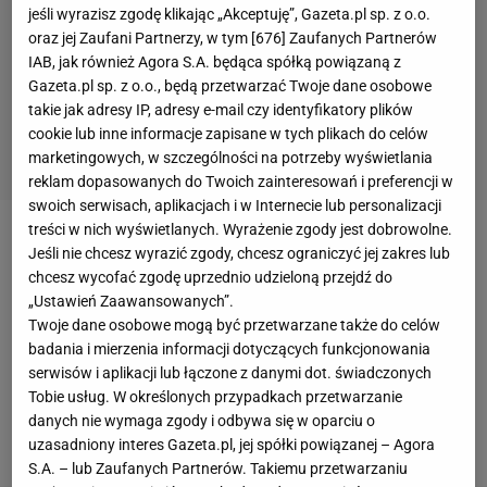
jeśli wyrazisz zgodę klikając „Akceptuję”, Gazeta.pl sp. z o.o.
oraz jej Zaufani Partnerzy, w tym [
676
] Zaufanych Partnerów
IAB, jak również Agora S.A. będąca spółką powiązaną z
Gazeta.pl sp. z o.o., będą przetwarzać Twoje dane osobowe
takie jak adresy IP, adresy e-mail czy identyfikatory plików
cookie lub inne informacje zapisane w tych plikach do celów
marketingowych, w szczególności na potrzeby wyświetlania
reklam dopasowanych do Twoich zainteresowań i preferencji w
swoich serwisach, aplikacjach i w Internecie lub personalizacji
treści w nich wyświetlanych. Wyrażenie zgody jest dobrowolne.
Coraz więcej wskazuje na to, że wkrótce serial
Jeśli nie chcesz wyrazić zgody, chcesz ograniczyć jej zakres lub
medialny o transferze
chcesz wycofać zgodę uprzednio udzieloną przejdź do
„Ustawień Zaawansowanych”.
Roberta Lewandowskiego dobiegnie końca. Jak
Twoje dane osobowe mogą być przetwarzane także do celów
informował dziennik "Bild", kapitan
reprezentacji
badania i mierzenia informacji dotyczących funkcjonowania
Polski
miał już poinformować władze
Bayernu
serwisów i aplikacji lub łączone z danymi dot. świadczonych
Tobie usług. W określonych przypadkach przetwarzanie
Monachium
o tym, że nie przedłuży swojego
danych nie wymaga zgody i odbywa się w oparciu o
kontraktu.
uzasadniony interes Gazeta.pl, jej spółki powiązanej – Agora
S.A. – lub Zaufanych Partnerów. Takiemu przetwarzaniu