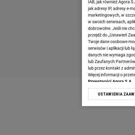
IAB, jak również Agora S
jak adresy IP, adresy e-m
marketingowych, w szcze
w swoich serwisach, aplik
dobrowolne. Jeśli nie ch
przejdź do „Ustawień Z
Twoje dane osobowe mogą
serwisów i aplikacji lub
danych nie wymaga zgody 
lub Zaufanych Partnerów
lub przez kontakt z admi
Więcej informacji o prz
Prywatności Agora S.A.
USTAWIENIA ZAA
Klikając „Akceptuję” wyra
Zaufanych Partnerów i A
dotyczące plików cookie,
odnośnik „Ustawienia pr
plików cookie możliwa je
My, nasi Zaufani Partne