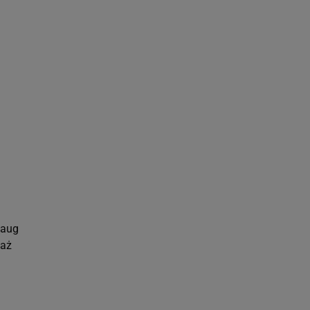
 celów identyfikacji.
omiar reklam i treści,
haug
 aż
.