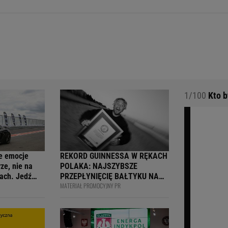
1/100
Kto b
e emocje
REKORD GUINNESSA W RĘKACH
ze, nie na
POLAKA: NAJSZYBSZE
ach. Jedź
PRZEPŁYNIĘCIĘ BAŁTYKU NA
MATERIAŁ PROMOCYJNY PR
ją
DESCE WINDSURFINGOWEJ -
wcy i
OFICJALNIE WPISANY DO
 na 4F Racing
KSIĘGI