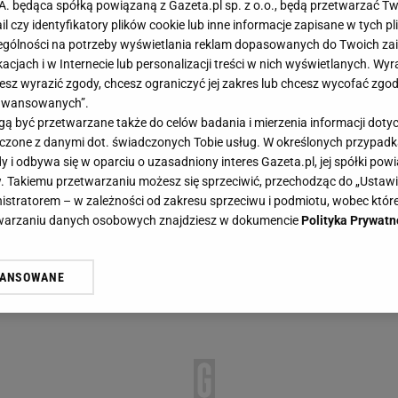
.A. będąca spółką powiązaną z Gazeta.pl sp. z o.o., będą przetwarzać T
ail czy identyfikatory plików cookie lub inne informacje zapisane w tych p
gólności na potrzeby wyświetlania reklam dopasowanych do Twoich zain
acjach i w Internecie lub personalizacji treści w nich wyświetlanych. Wyr
cesz wyrazić zgody, chcesz ograniczyć jej zakres lub chcesz wycofać zgo
aawansowanych”.
 być przetwarzane także do celów badania i mierzenia informacji dot
 łączone z danymi dot. świadczonych Tobie usług. W określonych przypad
i odbywa się w oparciu o uzasadniony interes Gazeta.pl, jej spółki powi
. Takiemu przetwarzaniu możesz się sprzeciwić, przechodząc do „Ust
nistratorem – w zależności od zakresu sprzeciwu i podmiotu, wobec które
etwarzaniu danych osobowych znajdziesz w dokumencie
Polityka Prywatn
WANSOWANE
żasz też zgodę na zainstalowanie i przechowywanie plików cookie Gazeta.p
gora S.A. na Twoim urządzeniu końcowym. Możesz w każdej chwili zmien
 wywołując narzędzie do zarządzania twoimi preferencjami dot. przetw
ywatności ” w stopce serwisu i przechodząc do „Ustawień Zaawansowan
st także za pomocą ustawień przeglądarki.
rzy i Agora S.A. możemy przetwarzać dane osobowe w następujących cel