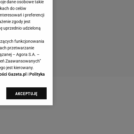
woje dane osobowe takie
likach do celów
teresowań i preferencji
ażenie zgody jest
dę uprzednio udzieloną
yczących funkcjonowania
kach przetwarzanie
ązanej – Agora S.A. –
awień Zaawansowanych”
go jest kierowany.
ości Gazeta.pl
i
Polityka
AKCEPTUJĘ
l sp. z o.o., jej
ić swoje preferencje
arzania danych poprzez
ych”. Zmiana ustawień
ach: