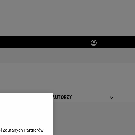
MAGAZYN SPORT.PL
AUTORZY
6
] Zaufanych Partnerów