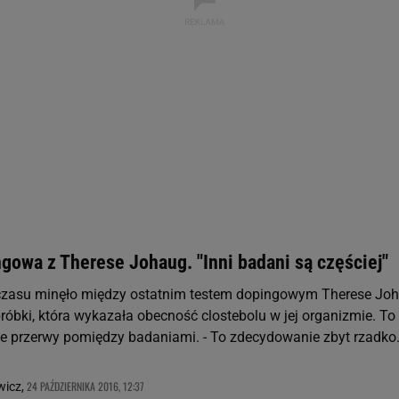
 geolokalizacyjnych. Aktywne skanowanie charakterystyki urządzenia do
 na urządzeniu lub dostęp do nich. Spersonalizowane reklamy i treści, p
zanie usług.
Lista Zaufanych Partnerów
gowa z Therese Johaug. "Inni badani są częściej"
e czasu minęło między ostatnim testem dopingowym Therese Jo
róbki, która wykazała obecność clostebolu w jej organizmie. To
ce przerwy pomiędzy badaniami. - To zdecydowanie zbyt rzadko
24 PAŹDZIERNIKA 2016, 12:37
wicz,