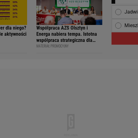
Jadwi
Miesz
wer dla niego?
Współpraca AZS Olsztyn i
ile aktywności
Energa nabiera tempa. Istotna
współpraca strategiczna dla
MATERIAŁ PROMOCYJNY
siatkarskiego klubu i marki