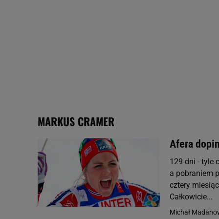
Użycie dokładnych danych
Przechowywanie informacji
badnie odbiorców i uleps
MARKUS CRAMER
Afera dopin
129 dni - tyl
a pobraniem p
cztery miesią
Całkowicie...
Michał Madano