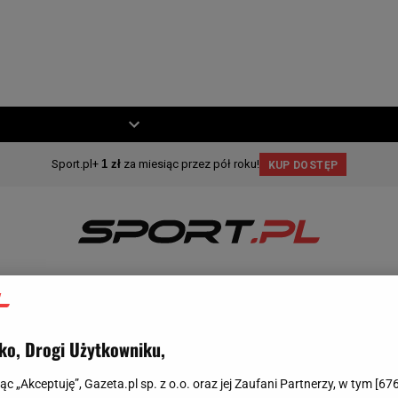
ZIECKO
MOTO
SIATKÓWKA
ZIMOWE
KOSZYKÓWKA
MOTO
INNE
ko, Drogi Użytkowniku,
jąc „Akceptuję”, Gazeta.pl sp. z o.o. oraz jej Zaufani Partnerzy, w tym [
67