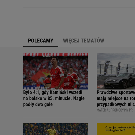
POLECAMY
WIĘCEJ TEMATÓW
Było 4:1, gdy Kamiński wszedł
Prawdziwe sportow
na boisko w 85. minucie. Nagle
mają miejsce na tor
padły dwa gole
przypadkowych ulic
MATERIAŁ PROMOCYJNY PR
bezpiecznie - apelu
profesjonalni kiero
internetowi twórcy
Academy