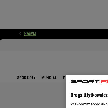
WIADOMOŚCI
NEXT
SPORT
PLOTEK
D
SPORT.PL+
MUNDIAL
PIŁKA NOŻNA
TENIS
Droga Użytkownicz
jeśli wyrazisz zgodę klika