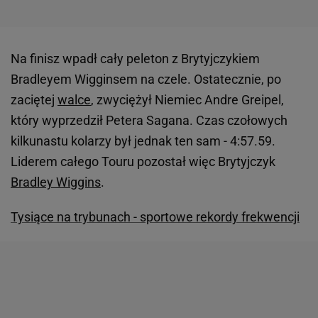
Na finisz wpadł cały peleton z Brytyjczykiem
Bradleyem Wigginsem na czele. Ostatecznie, po
zaciętej
walce
, zwyciężył Niemiec Andre Greipel,
który wyprzedził Petera Sagana. Czas czołowych
kilkunastu kolarzy był jednak ten sam - 4:57.59.
Liderem całego Touru pozostał więc Brytyjczyk
Bradley Wiggins
.
Tysiące na trybunach - sportowe rekordy frekwencji