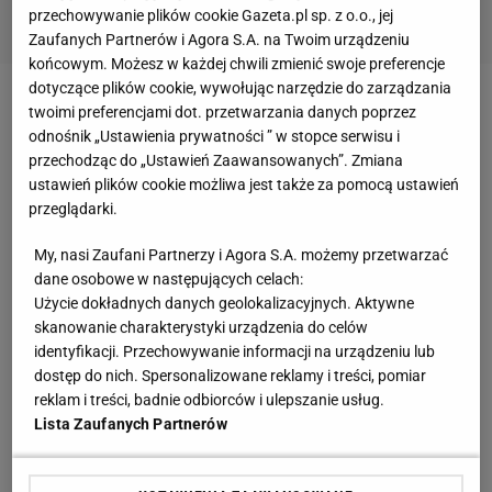
przechowywanie plików cookie Gazeta.pl sp. z o.o., jej
Zaufanych Partnerów i Agora S.A. na Twoim urządzeniu
końcowym. Możesz w każdej chwili zmienić swoje preferencje
dotyczące plików cookie, wywołując narzędzie do zarządzania
Około pół godziny po starcie ośmiu kolarzy uciekło
twoimi preferencjami dot. przetwarzania danych poprzez
odnośnik „Ustawienia prywatności ” w stopce serwisu i
peletonowi. W najlepszym momencie mieli już
przechodząc do „Ustawień Zaawansowanych”. Zmiana
prawie osiem minut nad resztą stawki, ale dość
ustawień plików cookie możliwa jest także za pomocą ustawień
szybko zaczęła ona maleć. Najdłużej wytrzymał
przeglądarki.
Duńczyk Michael Morkov, który urwał się pozostałej
My, nasi Zaufani Partnerzy i Agora S.A. możemy przetwarzać
siódemce, ale na około dwadzieścia
kilometrów
dane osobowe w następujących celach:
przed końcem został doścignięty przez peleton.
Użycie dokładnych danych geolokalizacyjnych. Aktywne
skanowanie charakterystyki urządzenia do celów
identyfikacji. Przechowywanie informacji na urządzeniu lub
Chwilę później doszło do kolejnej ucieczki, Michael
dostęp do nich. Spersonalizowane reklamy i treści, pomiar
Albasini i
Aleksander Winokurow
zaczęli chyba
reklam i treści, badnie odbiorców i ulepszanie usług.
jednak odrobinę za wcześnie. Silny wiatr ułatwił
Lista Zaufanych Partnerów
zadanie peletonowi i 2,5 kilometra przed końcem
obaj zostali dogonieni.