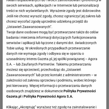
reklam dopasowanych do Twoich zainteresowań i preferencji w
swoich serwisach, aplikacjach i w Internecie lub personalizacji
treści w nich wyświetlanych. Wyrażenie zgody jest dobrowolne.
Jeśli nie chcesz wyrazić zgody, chcesz ograniczyć jej zakres lub
chcesz wycofać zgodę uprzednio udzieloną przejdź do
„Ustawień Zaawansowanych”.
Twoje dane osobowe mogą być przetwarzane także do celów
badania i mierzenia informacji dotyczących funkcjonowania
serwisów i aplikacji lub łączone z danymi dot. świadczonych
Tobie usług. W określonych przypadkach przetwarzanie
danych nie wymaga zgody i odbywa się w oparciu o
uzasadniony interes Gazeta.pl, jej spółki powiązanej – Agora
S.A. – lub Zaufanych Partnerów. Takiemu przetwarzaniu
możesz się sprzeciwić, przechodząc do „Ustawień
Zaawansowanych” lub przez kontakt z administratorem – w
zależności od zakresu sprzeciwu i podmiotu, wobec którego
jest kierowany. Więcej informacji o przetwarzaniu danych
osobowych znajdziesz w dokumencie
Polityka Prywatności
Gazeta.pl
i
Polityka Prywatności Agora S.A.
Klikając „Akceptuję” wyrażasz też zgodę na zainstalowanie i