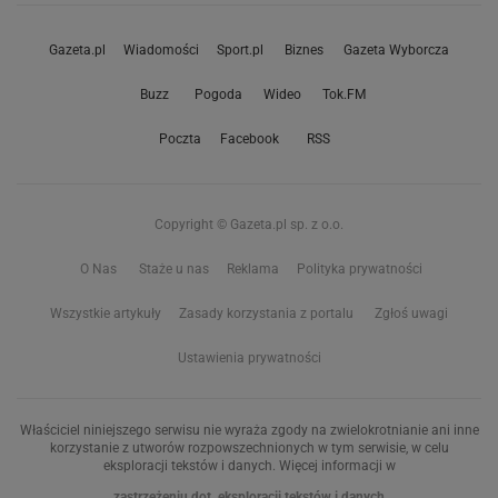
Gazeta.pl
Wiadomości
Sport.pl
Biznes
Gazeta Wyborcza
Buzz
Pogoda
Wideo
Tok.FM
Poczta
Facebook
RSS
Copyright © Gazeta.pl sp. z o.o.
O Nas
Staże u nas
Reklama
Polityka prywatności
Wszystkie artykuły
Zasady korzystania z portalu
Zgłoś uwagi
Ustawienia prywatności
Właściciel niniejszego serwisu nie wyraża zgody na zwielokrotnianie ani inne
korzystanie z utworów rozpowszechnionych w tym serwisie, w celu
eksploracji tekstów i danych. Więcej informacji w
zastrzeżeniu dot. eksploracji tekstów i danych