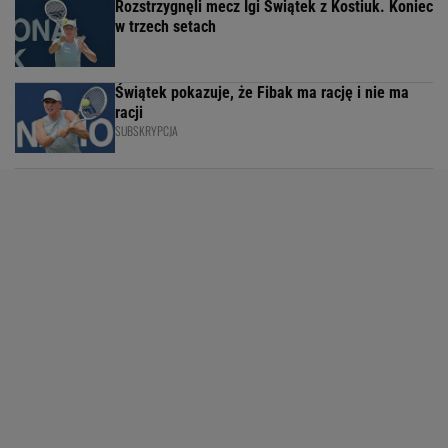
Rozstrzygnęli mecz Igi Świątek z Kostiuk. Koniec
w trzech setach
Świątek pokazuje, że Fibak ma rację i nie ma
racji
SUBSKRYPCJA