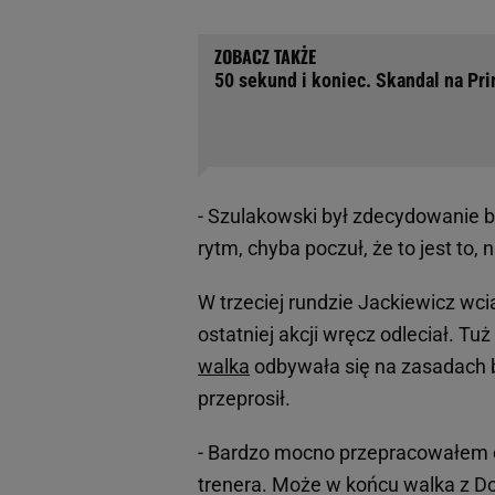
50 sekund i koniec. Skandal na Prim
- Szulakowski był zdecydowanie ba
rytm, chyba poczuł, że to jest to,
W trzeciej rundzie Jackiewicz wci
ostatniej akcji wręcz odleciał. T
walka
odbywała się na zasadach b
przeprosił.
- Bardzo mocno przepracowałem 
trenera. Może w końcu walka z Don