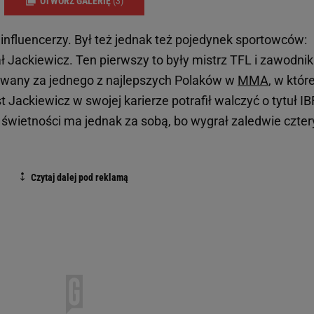
OTWÓRZ GALERIĘ
(3)
e influencerzy. Był też jednak też pojedynek sportowców:
 Jackiewicz. Ten pierwszy to były mistrz TFL i zawodnik
znawany za jednego z najlepszych Polaków w
MMA
, w które
 Jackiewicz w swojej karierze potrafił walczyć o tytuł IBF
a świetności ma jednak za sobą, bo wygrał zaledwie czter