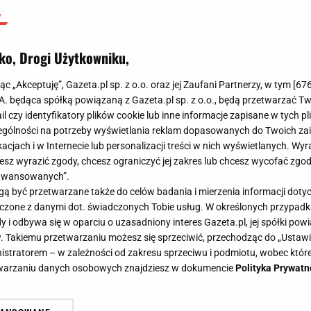
ko, Drogi Użytkowniku,
jąc „Akceptuję”, Gazeta.pl sp. z o.o. oraz jej Zaufani Partnerzy, w tym [
67
.A. będąca spółką powiązaną z Gazeta.pl sp. z o.o., będą przetwarzać T
ail czy identyfikatory plików cookie lub inne informacje zapisane w tych p
gólności na potrzeby wyświetlania reklam dopasowanych do Twoich zain
acjach i w Internecie lub personalizacji treści w nich wyświetlanych. Wyr
cesz wyrazić zgody, chcesz ograniczyć jej zakres lub chcesz wycofać zgo
aawansowanych”.
 być przetwarzane także do celów badania i mierzenia informacji dot
 łączone z danymi dot. świadczonych Tobie usług. W określonych przypad
i odbywa się w oparciu o uzasadniony interes Gazeta.pl, jej spółki powi
. Takiemu przetwarzaniu możesz się sprzeciwić, przechodząc do „Ust
nistratorem – w zależności od zakresu sprzeciwu i podmiotu, wobec które
etwarzaniu danych osobowych znajdziesz w dokumencie
Polityka Prywatn