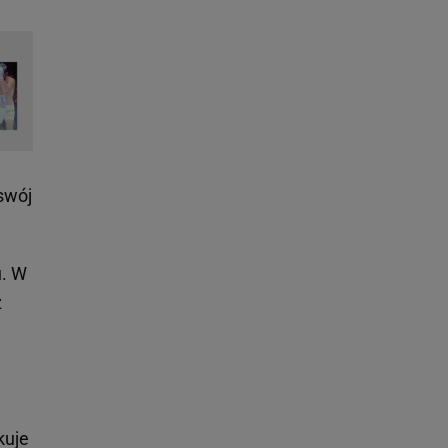
swój
u. W
ż
kuje