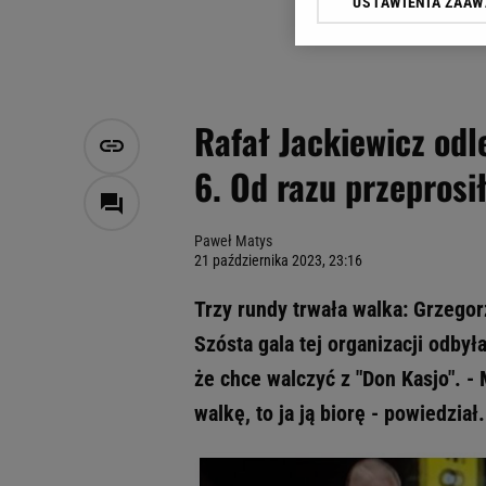
USTAWIENIA ZAA
Klikając „Akceptuję” wyra
Zaufanych Partnerów i A
dotyczące plików cookie,
odnośnik „Ustawienia pr
plików cookie możliwa je
Rafał Jackiewicz odl
My, nasi Zaufani Partne
6. Od razu przeprosi
Użycie dokładnych danych
Przechowywanie informacji
badnie odbiorców i uleps
Paweł Matys
21 października 2023, 23:16
Trzy rundy trwała walka: Grzegor
Szósta gala tej organizacji odby
że chce walczyć z "Don Kasjo". 
walkę, to ja ją biorę - powiedział.