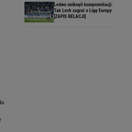
Ledwo uniknęli kompromitacji.
Tak Lech zagrał o Ligę Europy
[ZAPIS RELACJI]
da
ę