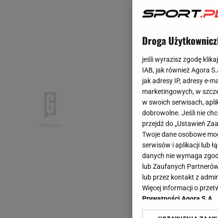
Droga Użytkownicz
jeśli wyrazisz zgodę klika
IAB, jak również Agora S
jak adresy IP, adresy e-m
marketingowych, w szcze
w swoich serwisach, aplik
dobrowolne. Jeśli nie ch
przejdź do „Ustawień Z
Twoje dane osobowe mogą
serwisów i aplikacji lub
danych nie wymaga zgody 
lub Zaufanych Partnerów
lub przez kontakt z admi
Więcej informacji o prz
Prywatności Agora S.A.