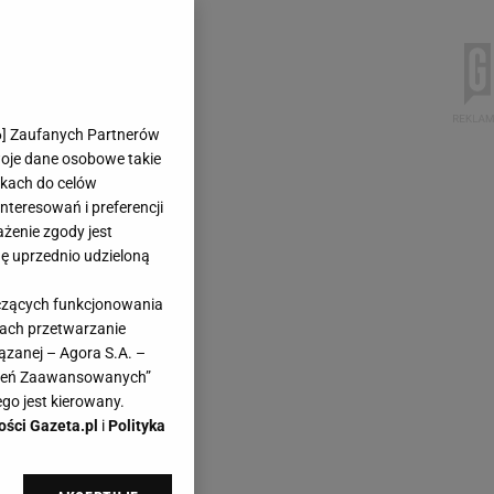
6
] Zaufanych Partnerów
woje dane osobowe takie
likach do celów
teresowań i preferencji
ażenie zgody jest
dę uprzednio udzieloną
yczących funkcjonowania
kach przetwarzanie
ązanej – Agora S.A. –
awień Zaawansowanych”
go jest kierowany.
ości Gazeta.pl
i
Polityka