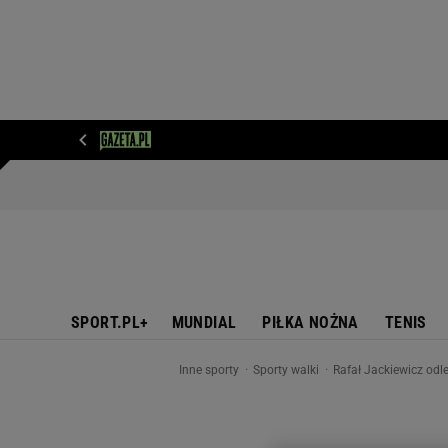
WIADOMOŚCI
NEXT
SPORT
PLOTEK
D
SPORT.PL+
MUNDIAL
PIŁKA NOŻNA
TENIS
Inne sporty
Sporty walki
Rafał Jackiewicz odle