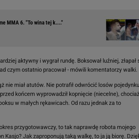
e MMA 6. "To wina tej k...."
rdziej aktywny i wygrał rundę. Boksował luźniej, złapał 
 nad czym ostatnio pracował - mówili komentatorzy walki.
ąż nie miał atutów. Nie potrafił odwrócić losów pojedynk
uż przed końcem wyprowadził kopnięcie (niecelne), chocia
oksu w małych rękawicach. Od razu jednak za to
okres przygotowawczy, to tak naprawdę robota mojego
 Kasjo? Jak zaproponują taką walkę, to ja ją biorę. Dzię