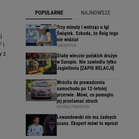
POPULARNE
NAJNOWSZE
Trzy minuty i wstrząs u Igi
Świątek. Szkoda, że Roig tego
j
nie widział
 i
SUBSKRYPCJA
y z
Słaby wieczór polskich drużyn
w Europie. Nie zawiodła tylko
Jagiellonia [ZAPIS RELACJI]
Wróciła do prowadzenia
samochodu po 12-letniej
przerwie. Mówi, co pomogło
jej przełamać strach
MATERIAŁ PROMOCYJNY
Lewandowski nie ma żadnych
szans. Ekspert mówi to wprost