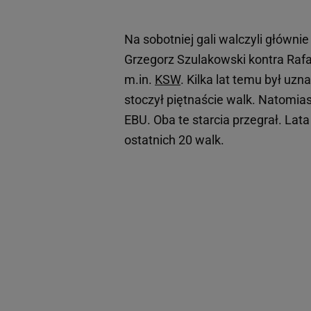
Na sobotniej gali walczyli główni
Grzegorz Szulakowski kontra Rafał
m.in.
KSW
. Kilka lat temu był u
stoczył piętnaście walk. Natomiast
EBU. Oba te starcia przegrał. Lat
ostatnich 20 walk.