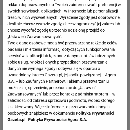
reklam dopasowanych do Twoich zainteresowań i preferencji w
swoich serwisach, aplikacjach i w Internecie lub personalizacji
treści w nich wyświetlanych. Wyrażenie zgody jest dobrowolne.
Jeśli nie chcesz wyrazić zgody, chcesz ograniczyć jej zakres lub
chcesz wycofać zgodę uprzednio udzieloną przejdź do
„Ustawień Zaawansowanych”.
Ćwierkamy dla was o sporcie na Śląsku >>
Twoje dane osobowe mogą być przetwarzane także do celów
badania i mierzenia informacji dotyczących funkcjonowania
serwisów i aplikacji lub łączone z danymi dot. świadczonych
Tobie usług. W określonych przypadkach przetwarzanie
danych nie wymaga zgody i odbywa się w oparciu o
uzasadniony interes Gazeta.pl, jej spółki powiązanej – Agora
S.A. – lub Zaufanych Partnerów. Takiemu przetwarzaniu
możesz się sprzeciwić, przechodząc do „Ustawień
Zaawansowanych” lub przez kontakt z administratorem – w
zależności od zakresu sprzeciwu i podmiotu, wobec którego
jest kierowany. Więcej informacji o przetwarzaniu danych
osobowych znajdziesz w dokumencie
Polityka Prywatności
Gazeta.pl
i
Polityka Prywatności Agora S.A.