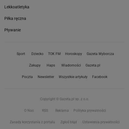
Lekkoatletyka
Piłka ręczna
Pływanie
Sport
Dziecko
TOK FM
Horoskopy
Gazeta Wyborcza
Zakupy
Haps
Wiadomości
Gazeta.pl
Poczta
Newsletter
Wszystkie artykuły
Facebook
Copyright © Gazeta.pl sp. z o.o.
O Nas
RSS
Reklama
Polityka prywatności
Zasady korzystania z portalu
Zgłoś błąd
Ustawienia prywatności