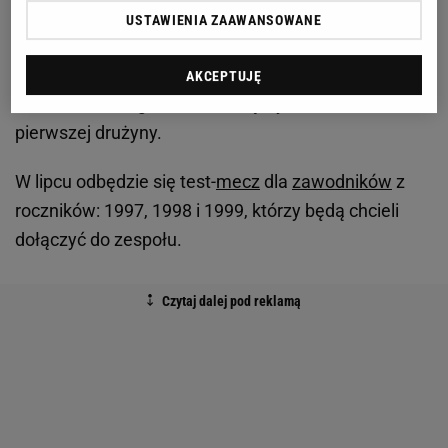
miało zespół rezerw. Za
wyniki
drużyny ma
USTAWIENIA ZAAWANSOWANE
odpowiadać trener Karol Michaliski - tak nas
zapewniał prezes Marcin Jaroszewski - który w
AKCEPTUJĘ
trakcie minionego sezonu dołączył do sztabu
pierwszej drużyny.
W lipcu odbędzie się test-
mecz
dla
zawodników
z
roczników: 1997, 1998 i 1999, którzy będą chcieli
dołączyć do zespołu.