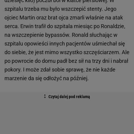
dziesięć kilo) poczuł ból w klatce piersiowej. W
szpitalu trzeba mu było wszczepić stenty. Jego
ojciec Martin oraz brat ojca zmarli właśnie na atak
serca. Erwin trafił do szpitala miesiąc po Ronaldzie,
na wszczepienie bypassów. Ronald słuchając w
szpitalu opowieści innych pacjentów uśmiechał się
do siebie, że jest mimo wszystko szczęściarzem. Ale
po powrocie do domu padł bez sił na trzy dni i nabrał
pokory. I może zdał sobie sprawę, że nie każde
marzenie da się odłożyć na później.