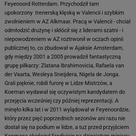
Feyenoord Rotterdam. Przychodził tam
upokorzony trenerską klęską w Valencii i szybkim
zwolnieniem w AZ Alkmaar. Pracą w Valencii - chciał
odmłodzić drużynę i skłócił się z liderami szatni - i
niepowodzeniem w AZ roztrwonił w oczach opinii
publicznej to, co zbudował w Ajaksie Amsterdam,
gdy między 2001 a 2005 prowadził fantastyczną
grupę piłkarzy: Zlatana Ibrahimovicia, Rafaela van
der Vaarta, Wesleya Sneijdera, Nigela de Jonga.
Grali pięknie, robili furorę w Lidze Mistrzów, a
Koeman wydawał się oczywistym kandydatem do
przejęcia wcześniej czy później reprezentacji. A
minęło kilka lat i w 2011 wylądował w Feyenoordzie,
który przez pięć poprzednich sezonów ani razu nie
dostał się na podium w lidze, a tuż przed przyjściem
Koemana skończył Eredivisie na dziesiątym miejscu.