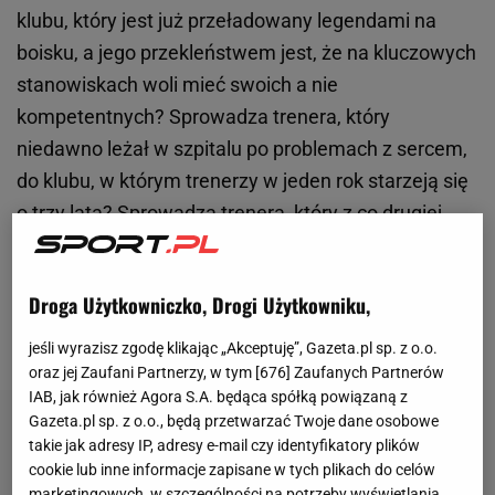
klubu, który jest już przeładowany legendami na
boisku, a jego przekleństwem jest, że na kluczowych
stanowiskach woli mieć swoich a nie
kompetentnych? Sprowadza trenera, który
niedawno leżał w szpitalu po problemach z sercem,
do klubu, w którym trenerzy w jeden rok starzeją się
o trzy lata? Sprowadza trenera, który z co drugiej
pracy odchodził skłócony, do klubu, który jest beczką
prochu? Sprowadza pragmatyka tam, gdzie punkty
Droga Użytkowniczko, Drogi Użytkowniku,
za wrażenie dostaje się za wzniosłe opowieści o
pięknej piłce?
jeśli wyrazisz zgodę klikając „Akceptuję”, Gazeta.pl sp. z o.o.
oraz jej Zaufani Partnerzy, w tym [
676
] Zaufanych Partnerów
IAB, jak również Agora S.A. będąca spółką powiązaną z
Gazeta.pl sp. z o.o., będą przetwarzać Twoje dane osobowe
takie jak adresy IP, adresy e-mail czy identyfikatory plików
cookie lub inne informacje zapisane w tych plikach do celów
marketingowych, w szczególności na potrzeby wyświetlania