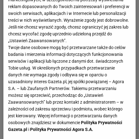
reklam dopasowanych do Twoich zainteresowań i preferencji w
swoich serwisach, aplikacjach i w Internecie lub personalizacji
treści w nich wyświetlanych. Wyrażenie zgody jest dobrowolne.
Jeśli nie chcesz wyrazić zgody, chcesz ograniczyć jej zakres lub
chcesz wycofać zgodę uprzednio udzieloną przejdź do
„Ustawień Zaawansowanych”.
Twoje dane osobowe mogą być przetwarzane także do celów
badania i mierzenia informacji dotyczących funkcjonowania
serwisów i aplikacji lub łączone z danymi dot. świadczonych
Tobie usług. W określonych przypadkach przetwarzanie
danych nie wymaga zgody i odbywa się w oparciu o
uzasadniony interes Gazeta.pl, jej spółki powiązanej – Agora
S.A. – lub Zaufanych Partnerów. Takiemu przetwarzaniu
możesz się sprzeciwić, przechodząc do „Ustawień
Zaawansowanych” lub przez kontakt z administratorem – w
zależności od zakresu sprzeciwu i podmiotu, wobec którego
jest kierowany. Więcej informacji o przetwarzaniu danych
osobowych znajdziesz w dokumencie
Polityka Prywatności
Gazeta.pl
i
Polityka Prywatności Agora S.A.