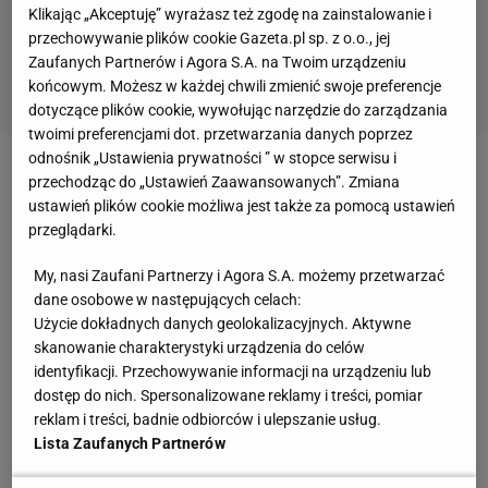
Klikając „Akceptuję” wyrażasz też zgodę na zainstalowanie i
przechowywanie plików cookie Gazeta.pl sp. z o.o., jej
Zaufanych Partnerów i Agora S.A. na Twoim urządzeniu
końcowym. Możesz w każdej chwili zmienić swoje preferencje
dotyczące plików cookie, wywołując narzędzie do zarządzania
twoimi preferencjami dot. przetwarzania danych poprzez
odnośnik „Ustawienia prywatności ” w stopce serwisu i
Zobacz wideo
Barcelona weźmie nowego trenera
przechodząc do „Ustawień Zaawansowanych”. Zmiana
ustawień plików cookie możliwa jest także za pomocą ustawień
tylko na chwilę? "Straszna sytuacja" [SEKCJA
przeglądarki.
PIŁKARSKA #59]
My, nasi Zaufani Partnerzy i Agora S.A. możemy przetwarzać
dane osobowe w następujących celach:
Tak jest na pierwszy rzut oka: to pęknie z hukiem.
Użycie dokładnych danych geolokalizacyjnych. Aktywne
Ale na pierwszy rzut oka Ronald Koeman nigdy nie
skanowanie charakterystyki urządzenia do celów
powinien zostać wybitnym piłkarzem. Niezbyt
identyfikacji. Przechowywanie informacji na urządzeniu lub
dostęp do nich. Spersonalizowane reklamy i treści, pomiar
wysoki jak na obrońcę, przyciężkawy, słabszy
reklam i treści, badnie odbiorców i ulepszanie usług.
technicznie od swojego starszego brata Erwina, i bez
Lista Zaufanych Partnerów
jego gracji. To Erwina trenerzy reprezentacji w