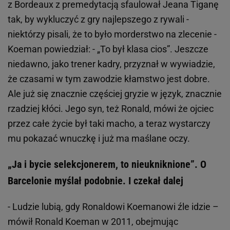
z Bordeaux z premedytacją sfaulował Jeana Tiganę
tak, by wykluczyć z gry najlepszego z rywali -
niektórzy pisali, że to było morderstwo na zlecenie -
Koeman powiedział: - „To był klasa cios”. Jeszcze
niedawno, jako trener kadry, przyznał w wywiadzie,
że czasami w tym zawodzie kłamstwo jest dobre.
Ale już się znacznie częściej gryzie w język, znacznie
rzadziej kłóci. Jego syn, też Ronald, mówi że ojciec
przez całe życie był taki macho, a teraz wystarczy
mu pokazać wnuczkę i już ma maślane oczy.
„Ja i bycie selekcjonerem, to nieukniknione”. O
Barcelonie myślał podobnie. I czekał dalej
- Ludzie lubią, gdy Ronaldowi Koemanowi źle idzie –
mówił Ronald Koeman w 2011, obejmując