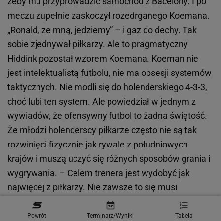
żeby mu przyprowadzić samochód z Bacelony. I po
meczu zupełnie zaskoczył rozedrganego Koemana.
„Ronald, ze mną, jedziemy” – i gaz do dechy. Tak
sobie zjednywał piłkarzy. Ale to pragmatyczny
Hiddink pozostał wzorem Koemana. Koeman nie
jest intelektualistą futbolu, nie ma obsesji systemów
taktycznych. Nie modli się do holenderskiego 4-3-3,
choć lubi ten system. Ale powiedział w jednym z
wywiadów, że ofensywny futbol to żadna świętość.
Że młodzi holenderscy piłkarze często nie są tak
rozwinięci fizycznie jak rywale z południowych
krajów i muszą uczyć się różnych sposobów grania i
wygrywania. – Celem trenera jest wydobyć jak
najwięcej z piłkarzy. Nie zawsze to się musi
odbywać przez atrakcyjną dla oka grę. Czasami
trzeba się skupić na bronieniu i nie można tego
Powrót
Terminarz/Wyniki
Tabela