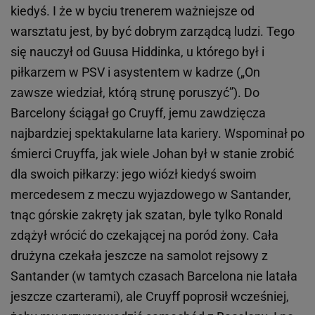
kiedyś. I że w byciu trenerem ważniejsze od
warsztatu jest, by być dobrym zarządcą ludzi. Tego
się nauczył od Guusa Hiddinka, u którego był i
piłkarzem w PSV i asystentem w kadrze („On
zawsze wiedział, którą strunę poruszyć”). Do
Barcelony ściągał go Cruyff, jemu zawdzięcza
najbardziej spektakularne lata kariery. Wspominał po
śmierci Cruyffa, jak wiele Johan był w stanie zrobić
dla swoich piłkarzy: jego wiózł kiedyś swoim
mercedesem z meczu wyjazdowego w Santander,
tnąc górskie zakręty jak szatan, byle tylko Ronald
zdążył wrócić do czekającej na poród żony. Cała
drużyna czekała jeszcze na samolot rejsowy z
Santander (w tamtych czasach Barcelona nie latała
jeszcze czarterami), ale Cruyff poprosił wcześniej,