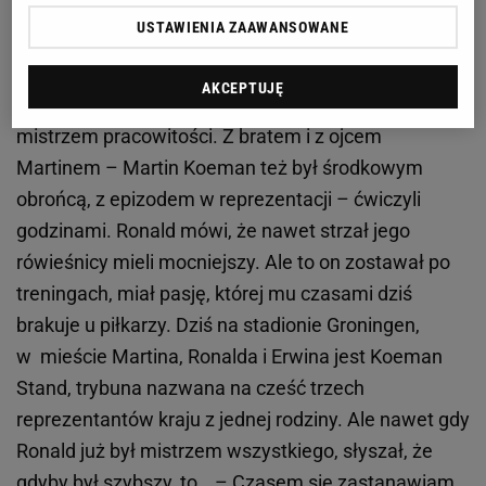
różnych kategoriach wiekowych brali do składu. A
USTAWIENIA ZAAWANSOWANE
Ronalda zapraszali na zgrupowania i odrzucali na
ostatniej prostej. Dopiero w tej najważniejszej
AKCEPTUJĘ
reprezentacji to Ronald prześcignął Erwina. Był
mistrzem pracowitości. Z bratem i z ojcem
Martinem – Martin Koeman też był środkowym
obrońcą, z epizodem w reprezentacji – ćwiczyli
godzinami. Ronald mówi, że nawet strzał jego
rówieśnicy mieli mocniejszy. Ale to on zostawał po
treningach, miał pasję, której mu czasami dziś
brakuje u piłkarzy. Dziś na stadionie Groningen,
w mieście Martina, Ronalda i Erwina jest Koeman
Stand, trybuna nazwana na cześć trzech
reprezentantów kraju z jednej rodziny. Ale nawet gdy
Ronald już był mistrzem wszystkiego, słyszał, że
gdyby był szybszy, to… – Czasem się zastanawiam,