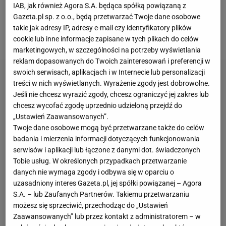
IAB, jak również Agora S.A. będąca spółką powiązaną z
autografy. Ronaldo pokusił się jedynie o pomachanie
Gazeta.pl sp. z o.o., będą przetwarzać Twoje dane osobowe
do kibiców po wyjściu z autokaru, a i tak wywołał
takie jak adresy IP, adresy e-mail czy identyfikatory plików
ogromną wrzawę.
cookie lub inne informacje zapisane w tych plikach do celów
marketingowych, w szczególności na potrzeby wyświetlania
reklam dopasowanych do Twoich zainteresowań i preferencji w
swoich serwisach, aplikacjach i w Internecie lub personalizacji
treści w nich wyświetlanych. Wyrażenie zgody jest dobrowolne.
Jeśli nie chcesz wyrazić zgody, chcesz ograniczyć jej zakres lub
chcesz wycofać zgodę uprzednio udzieloną przejdź do
„Ustawień Zaawansowanych”.
Twoje dane osobowe mogą być przetwarzane także do celów
badania i mierzenia informacji dotyczących funkcjonowania
serwisów i aplikacji lub łączone z danymi dot. świadczonych
Tobie usług. W określonych przypadkach przetwarzanie
danych nie wymaga zgody i odbywa się w oparciu o
uzasadniony interes Gazeta.pl, jej spółki powiązanej – Agora
S.A. – lub Zaufanych Partnerów. Takiemu przetwarzaniu
możesz się sprzeciwić, przechodząc do „Ustawień
Zaawansowanych” lub przez kontakt z administratorem – w