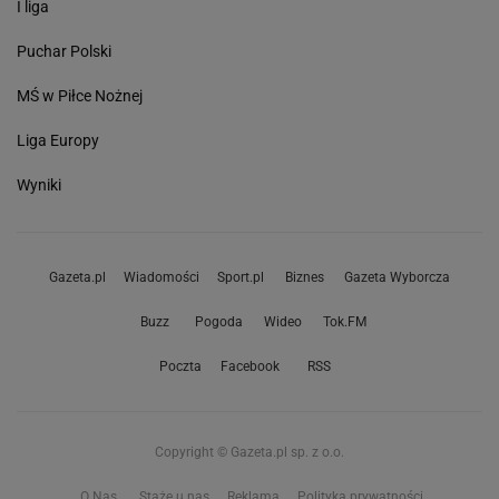
I liga
Puchar Polski
MŚ w Piłce Nożnej
Liga Europy
Wyniki
Gazeta.pl
Wiadomości
Sport.pl
Biznes
Gazeta Wyborcza
Buzz
Pogoda
Wideo
Tok.FM
Poczta
Facebook
RSS
Copyright © Gazeta.pl sp. z o.o.
O Nas
Staże u nas
Reklama
Polityka prywatności