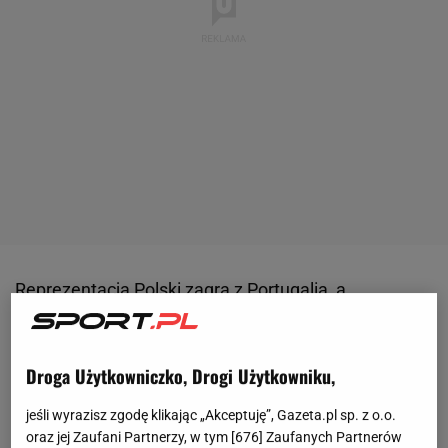
Reprezentacja Polski zagra z Portugalią, a
oczywiście największe wrażenie na
kibicach
robi
przyjazd Cristiano Ronaldo. Fani ekspresowo
Droga Użytkowniczko, Drogi Użytkowniku,
wykupili bilety na spotkanie, pod hotelem
portugalskiej kadry stali godzinami, by chociaż
jeśli wyrazisz zgodę klikając „Akceptuję”, Gazeta.pl sp. z o.o.
zobaczyć 39-latka, a także polowali na zdjęcia i
oraz jej Zaufani Partnerzy, w tym [
676
] Zaufanych Partnerów