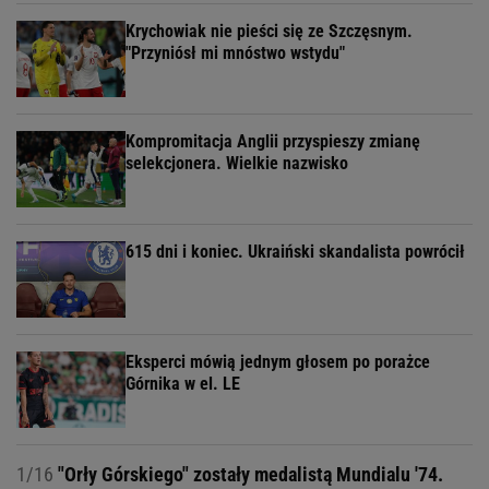
Krychowiak nie pieści się ze Szczęsnym.
"Przyniósł mi mnóstwo wstydu"
Kompromitacja Anglii przyspieszy zmianę
selekcjonera. Wielkie nazwisko
615 dni i koniec. Ukraiński skandalista powrócił
Eksperci mówią jednym głosem po porażce
Górnika w el. LE
1/16
"Orły Górskiego" zostały medalistą Mundialu '74.