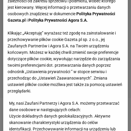
zależności od zakresu sprzeciwu i podmiotu, wobec którego
jest kierowany. Więcej informacji o przetwarzaniu danych
osobowych znajdziesz w dokumencie
Polityka Prywatności
Gazeta.pl
i
Polityka Prywatności Agora S.A.
Klikając „Akceptuję” wyrażasz też zgodę na zainstalowanie i
przechowywanie plików cookie Gazeta.pl sp. z o.o., jej
Zaufanych Partnerów i Agora S.A. na Twoim urządzeniu
końcowym. Możesz w każdej chwili zmienić swoje preferencje
dotyczące plików cookie, wywołując narzędzie do zarządzania
twoimi preferencjami dot. przetwarzania danych poprzez
odnośnik „Ustawienia prywatności ” w stopce serwisu i
przechodząc do „Ustawień Zaawansowanych”. Zmiana
ustawień plików cookie możliwa jest także za pomocą ustawień
przeglądarki.
My, nasi Zaufani Partnerzy i Agora S.A. możemy przetwarzać
dane osobowe w następujących celach:
Zobacz wideo
Portugalia i Ronaldo przybyli do
Użycie dokładnych danych geolokalizacyjnych. Aktywne
Warszawy. Kibice czekali na gwiazdy kilka godzin
skanowanie charakterystyki urządzenia do celów
identyfikacji. Przechowywanie informacji na urządzeniu lub