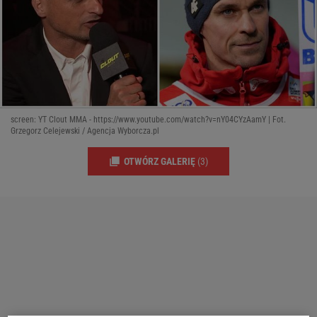
screen: YT Clout MMA - https://www.youtube.com/watch?v=nY04CYzAamY | Fot.
Grzegorz Celejewski / Agencja Wyborcza.pl
OTWÓRZ GALERIĘ
(3)