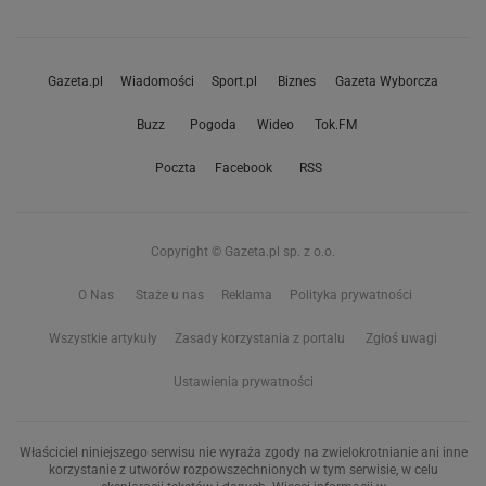
Gazeta.pl
Wiadomości
Sport.pl
Biznes
Gazeta Wyborcza
Buzz
Pogoda
Wideo
Tok.FM
Poczta
Facebook
RSS
Copyright © Gazeta.pl sp. z o.o.
O Nas
Staże u nas
Reklama
Polityka prywatności
Wszystkie artykuły
Zasady korzystania z portalu
Zgłoś uwagi
Ustawienia prywatności
Właściciel niniejszego serwisu nie wyraża zgody na zwielokrotnianie ani inne
korzystanie z utworów rozpowszechnionych w tym serwisie, w celu