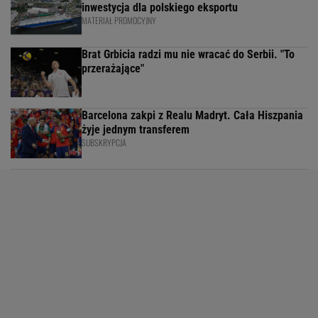
inwestycja dla polskiego eksportu
MATERIAŁ PROMOCYJNY
Brat Grbicia radzi mu nie wracać do Serbii. "To
przerażające"
Barcelona zakpi z Realu Madryt. Cała Hiszpania
żyje jednym transferem
SUBSKRYPCJA