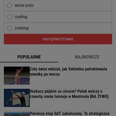
snow polo
curling
zorbing
NASTĘPNE PYTANIE
POPULARNE
NAJNOWSZE
Cały świat widział, jak Switolina potraktowała
rywalkę po meczu
Hurkacz pójdzie za ciosem? Polak walczy o
czwartą rundę turnieju w Montrealu [NA ŻYWO]
Pierwszy etap GAT zakończony. To strategiczna