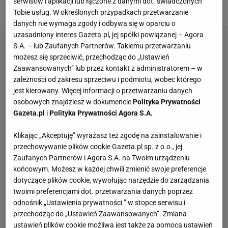
serwisów i aplikacji lub łączone z danymi dot. świadczonych
Sławomir Peszko.
Tobie usług. W określonych przypadkach przetwarzanie
danych nie wymaga zgody i odbywa się w oparciu o
uzasadniony interes Gazeta.pl, jej spółki powiązanej – Agora
S.A. – lub Zaufanych Partnerów. Takiemu przetwarzaniu
możesz się sprzeciwić, przechodząc do „Ustawień
Zaawansowanych” lub przez kontakt z administratorem – w
zależności od zakresu sprzeciwu i podmiotu, wobec którego
jest kierowany. Więcej informacji o przetwarzaniu danych
osobowych znajdziesz w dokumencie
Polityka Prywatności
Gazeta.pl
i
Polityka Prywatności Agora S.A.
Klikając „Akceptuję” wyrażasz też zgodę na zainstalowanie i
przechowywanie plików cookie Gazeta.pl sp. z o.o., jej
Zaufanych Partnerów i Agora S.A. na Twoim urządzeniu
końcowym. Możesz w każdej chwili zmienić swoje preferencje
dotyczące plików cookie, wywołując narzędzie do zarządzania
twoimi preferencjami dot. przetwarzania danych poprzez
odnośnik „Ustawienia prywatności ” w stopce serwisu i
przechodząc do „Ustawień Zaawansowanych”. Zmiana
ustawień plików cookie możliwa jest także za pomocą ustawień