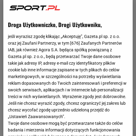
Droga Użytkowniczko, Drogi Użytkowniku,
jeśli wyrazisz zgodę klikając „Akceptuję”, Gazeta.pl sp. z o.o.
oraz jej Zaufani Partnerzy, w tym [
676
] Zaufanych Partnerów
IAB, jak również Agora S.A. będąca spółką powiązaną z
Gazeta.pl sp. z o.o., będą przetwarzać Twoje dane osobowe
takie jak adresy IP, adresy e-mail czy identyfikatory plików
cookie lub inne informacje zapisane w tych plikach do celów
marketingowych, w szczególności na potrzeby wyświetlania
reklam dopasowanych do Twoich zainteresowań i preferencji w
swoich serwisach, aplikacjach i w Internecie lub personalizacji
treści w nich wyświetlanych. Wyrażenie zgody jest dobrowolne.
W sobotę w katowickim Spodku odbywa się gala
Jeśli nie chcesz wyrazić zgody, chcesz ograniczyć jej zakres lub
chcesz wycofać zgodę uprzednio udzieloną przejdź do
Clout MMA
5. Już wiadomo, że kolejne wydarzenie
„Ustawień Zaawansowanych”.
odbędzie się 5 października w Tarnowie.
Twoje dane osobowe mogą być przetwarzane także do celów
Przypomnijmy, że współwłaścicielem
Clout
jest
badania i mierzenia informacji dotyczących funkcjonowania