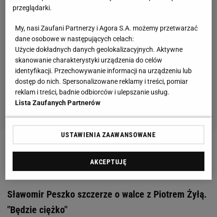
przeglądarki.
My, nasi Zaufani Partnerzy i Agora S.A. możemy przetwarzać
dane osobowe w następujących celach:
Użycie dokładnych danych geolokalizacyjnych. Aktywne
skanowanie charakterystyki urządzenia do celów
identyfikacji. Przechowywanie informacji na urządzeniu lub
dostęp do nich. Spersonalizowane reklamy i treści, pomiar
reklam i treści, badnie odbiorców i ulepszanie usług.
Lista Zaufanych Partnerów
USTAWIENIA ZAAWANSOWANE
Zobacz wideo
Jakub Przygoński i dziennikarz
AKCEPTUJĘ
Sport.pl driftują samochodem za milion złotych!
Sławomir Peszko szczerze o walce z Piotrem Żyłą.
"Będzie ciężko"