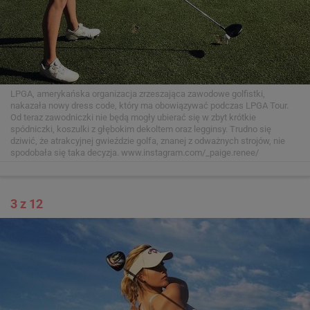
LPGA, amerykańska organizacja zrzeszająca zawodowe golfistki,
nakazała nowy dress code, który ma obowiązywać podczas LPGA Tour.
Od teraz zawodniczki nie będą mogły ubierać się w zbyt krótkie
spódniczki, koszulki z głębokim dekoltem oraz legginsy. Trudno się
dziwić, że atrakcyjnej gwieździe golfa, znanej z odważnych strojów, nie
spodobała się taka decyzja.
www.instagram.com/_paige.renee/
3 z 12