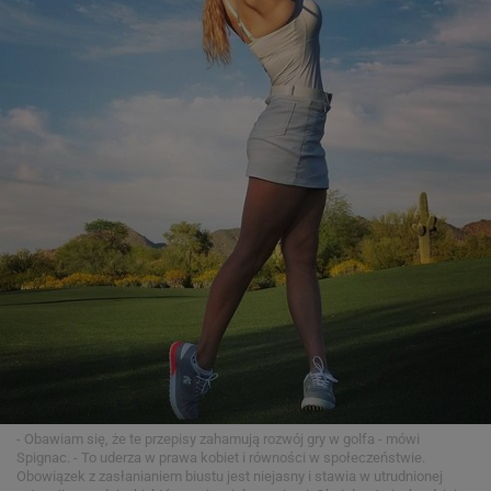
- Obawiam się, że te przepisy zahamują rozwój gry w golfa - mówi
Spignac. - To uderza w prawa kobiet i równości w społeczeństwie.
Obowiązek z zasłanianiem biustu jest niejasny i stawia w utrudnionej