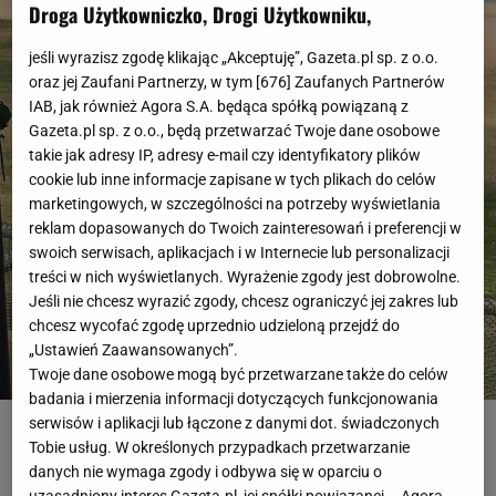
Droga Użytkowniczko, Drogi Użytkowniku,
jeśli wyrazisz zgodę klikając „Akceptuję”, Gazeta.pl sp. z o.o.
oraz jej Zaufani Partnerzy, w tym [
676
] Zaufanych Partnerów
IAB, jak również Agora S.A. będąca spółką powiązaną z
Gazeta.pl sp. z o.o., będą przetwarzać Twoje dane osobowe
takie jak adresy IP, adresy e-mail czy identyfikatory plików
cookie lub inne informacje zapisane w tych plikach do celów
marketingowych, w szczególności na potrzeby wyświetlania
reklam dopasowanych do Twoich zainteresowań i preferencji w
swoich serwisach, aplikacjach i w Internecie lub personalizacji
treści w nich wyświetlanych. Wyrażenie zgody jest dobrowolne.
Jeśli nie chcesz wyrazić zgody, chcesz ograniczyć jej zakres lub
chcesz wycofać zgodę uprzednio udzieloną przejdź do
„Ustawień Zaawansowanych”.
Twoje dane osobowe mogą być przetwarzane także do celów
badania i mierzenia informacji dotyczących funkcjonowania
Paige Spiranac, amerykańska golfistka zachwyca nie tylko na polu
serwisów i aplikacji lub łączone z danymi dot. świadczonych
golfowym. 24-letnia zawodniczka jest regularnie wybierana do grona
Tobie usług. W określonych przypadkach przetwarzanie
najpiękniejszych sportsmenek świata, a jej profil na Instagramie śledzi
ponad milion obserwujących. Niewykluczone, że już wkrótce nie będzie
danych nie wymaga zgody i odbywa się w oparciu o
mogła tak bardzo na siebie zwracać uwagę.