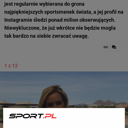
jest regularnie wybierana do grona
najpiękniejszych sportsmenek świata, a jej profil na
Instagramie śledzi ponad milion obserwujących.
Niewykluczone, że już wkrótce nie będzie mogła
tak bardzo na siebie zwracać uwagę.
1 z 12