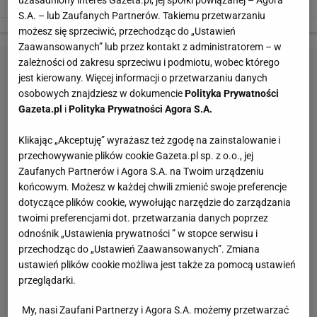
uzasadniony interes Gazeta.pl, jej spółki powiązanej – Agora
www.instagram.com/_paige.renee/
S.A. – lub Zaufanych Partnerów. Takiemu przetwarzaniu
możesz się sprzeciwić, przechodząc do „Ustawień
Zaawansowanych” lub przez kontakt z administratorem – w
zależności od zakresu sprzeciwu i podmiotu, wobec którego
jest kierowany. Więcej informacji o przetwarzaniu danych
osobowych znajdziesz w dokumencie
Polityka Prywatności
Gazeta.pl
i
Polityka Prywatności Agora S.A.
Klikając „Akceptuję” wyrażasz też zgodę na zainstalowanie i
przechowywanie plików cookie Gazeta.pl sp. z o.o., jej
Zaufanych Partnerów i Agora S.A. na Twoim urządzeniu
końcowym. Możesz w każdej chwili zmienić swoje preferencje
dotyczące plików cookie, wywołując narzędzie do zarządzania
twoimi preferencjami dot. przetwarzania danych poprzez
odnośnik „Ustawienia prywatności ” w stopce serwisu i
przechodząc do „Ustawień Zaawansowanych”. Zmiana
ustawień plików cookie możliwa jest także za pomocą ustawień
przeglądarki.
My, nasi Zaufani Partnerzy i Agora S.A. możemy przetwarzać