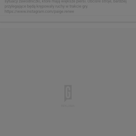
sytuacji zawodniczki, które mają większe piersi. Obcisłe stroje, bardziej
przylegające będą krępowały ruchy w trakcie gry.
https://www.instagram.com/paige.renee