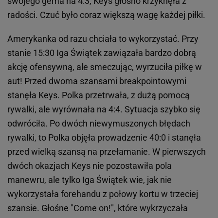
swojego gema na 4:3, Keys głośno krzyknęła z
radości. Czuć było coraz większą wagę każdej piłki.
Amerykanka od razu chciała to wykorzystać. Przy
stanie 15:30 Iga Świątek zawiązała bardzo dobrą
akcję ofensywną, ale smeczując, wyrzuciła piłkę w
aut! Przed dwoma szansami breakpointowymi
stanęła Keys. Polka przetrwała, z dużą pomocą
rywalki, ale wyrównała na 4:4. Sytuacja szybko się
odwróciła. Po dwóch niewymuszonych błędach
rywalki, to Polka objęła prowadzenie 40:0 i stanęła
przed wielką szansą na przełamanie. W pierwszych
dwóch okazjach Keys nie pozostawiła pola
manewru, ale tylko Iga Świątek wie, jak nie
wykorzystała forehandu z połowy kortu w trzeciej
szansie. Głośne "Come on!", które wykrzyczała