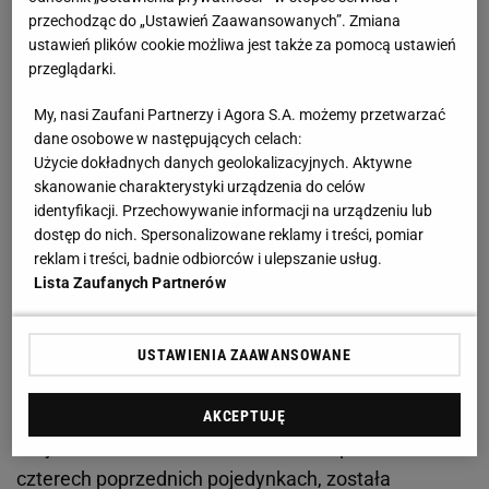
eksperci zaznaczali, że Świątek do tej pory nie
przechodząc do „Ustawień Zaawansowanych”. Zmiana
ustawień plików cookie możliwa jest także za pomocą ustawień
musiała mierzyć się z trudnymi momentami. Tych
przeglądarki.
spodziewano się dopiero w pojedynku z Madison
Keys. 14. zawodniczka świata po drodze pokonała
My, nasi Zaufani Partnerzy i Agora S.A. możemy przetwarzać
dane osobowe w następujących celach:
m.in. Elenę Rybakinę czy Elinę Switolinę. Wcześniej
Użycie dokładnych danych geolokalizacyjnych. Aktywne
triumfowała w imprezie w Adelajdzie, co pokazuje jej
skanowanie charakterystyki urządzenia do celów
wysoką dyspozycję na początku sezonu.
identyfikacji. Przechowywanie informacji na urządzeniu lub
dostęp do nich. Spersonalizowane reklamy i treści, pomiar
Nerwowy początek. Świątek pokazała klasę w
reklam i treści, badnie odbiorców i ulepszanie usług.
Lista Zaufanych Partnerów
kluczowym momencie
Keys to tenisistka mocno bijąca - tzw. big-hitterka - a
USTAWIENIA ZAAWANSOWANE
z takowymi Świątek w drodze do półfinału w
Melbourne się nie mierzyła. Różnica uwidoczniła się
AKCEPTUJĘ
natychmiast.
Polka
, która nie straciła podania w
czterech poprzednich pojedynkach, została