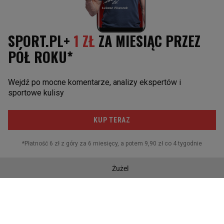
GWIAZDY ŚWIATOWEGO TENISA
INNE SPORTY
Aryna Sabalenka
Boks
Paula Badosa
Kolarstwo
Maria Sakkari
Koszykówka
Rafael Nadal
Sporty motorowe
Daniił Miedwiediew
Skoki narciarskie
Novak Djoković
Piłka nożna
Sporty walki
Żużel
Siatkówka
Piłka ręczna