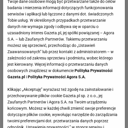
Twoje dane osobowe mogą być przetwarzane także do celów
badania i mierzenia informacji dotyczących funkcjonowania
serwisów i aplikacji lub łączone z danymi dot. świadczonych
Tobie usług. W określonych przypadkach przetwarzanie
danych nie wymaga zgody i odbywa się w oparciu o
uzasadniony interes Gazeta.pl, jej spółki powiązanej – Agora
S.A. – lub Zaufanych Partnerów. Takiemu przetwarzaniu
możesz się sprzeciwić, przechodząc do „Ustawień
Zaawansowanych” lub przez kontakt z administratorem – w
zależności od zakresu sprzeciwu i podmiotu, wobec którego
jest kierowany. Więcej informacji o przetwarzaniu danych
osobowych znajdziesz w dokumencie
Polityka Prywatności
Zobacz wideo
Konflikt Igi świątek z Danielle Collins?
Gazeta.pl
i
Polityka Prywatności Agora S.A.
Wesołowicz: To jednostronny beef
Klikając „Akceptuję” wyrażasz też zgodę na zainstalowanie i
przechowywanie plików cookie Gazeta.pl sp. z o.o., jej
Świątek po raz pierwszy od triumfu w
US Open
2022
Zaufanych Partnerów i Agora S.A. na Twoim urządzeniu
dotarła do najlepszej czwórki turnieju
końcowym. Możesz w każdej chwili zmienić swoje preferencje
dotyczące plików cookie, wywołując narzędzie do zarządzania
wielkoszlemowego na twardych kortach. Dokonała
twoimi preferencjami dot. przetwarzania danych poprzez
tego w imponującym stylu bez straty seta, choć
odnośnik „Ustawienia prywatności ” w stopce serwisu i