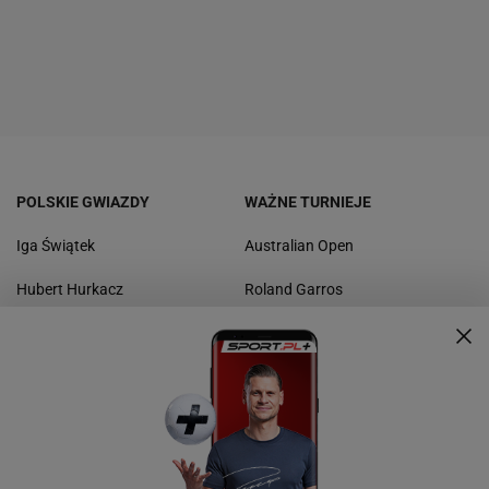
POLSKIE GWIAZDY
WAŻNE TURNIEJE
Iga Świątek
Australian Open
Hubert Hurkacz
Roland Garros
Magda Linette
Wimbledon
Kamil Majchrzak
US Open
Urszula Radwańska
Masters
Puchar Davisa