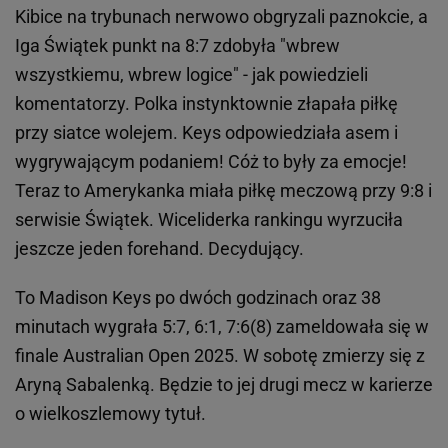
Kibice na trybunach nerwowo obgryzali paznokcie, a
Iga Świątek punkt na 8:7 zdobyła "wbrew
wszystkiemu, wbrew logice" - jak powiedzieli
komentatorzy. Polka instynktownie złapała piłkę
przy siatce wolejem. Keys odpowiedziała asem i
wygrywającym podaniem! Cóż to były za emocje!
Teraz to Amerykanka miała piłkę meczową przy 9:8 i
serwisie Świątek. Wiceliderka rankingu wyrzuciła
jeszcze jeden forehand. Decydujący.
To Madison Keys po dwóch godzinach oraz 38
minutach wygrała 5:7, 6:1, 7:6(8) zameldowała się w
finale Australian Open 2025. W sobotę zmierzy się z
Aryną Sabalenką. Będzie to jej drugi mecz w karierze
o wielkoszlemowy tytuł.