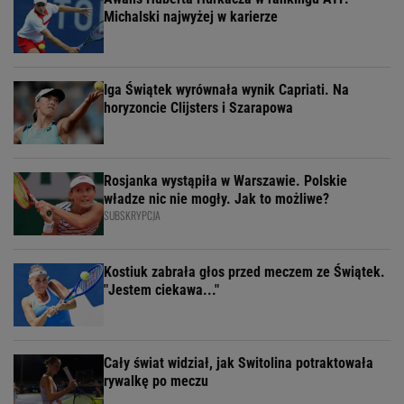
Michalski najwyżej w karierze
Iga Świątek wyrównała wynik Capriati. Na
horyzoncie Clijsters i Szarapowa
Rosjanka wystąpiła w Warszawie. Polskie
władze nic nie mogły. Jak to możliwe?
SUBSKRYPCJA
Kostiuk zabrała głos przed meczem ze Świątek.
"Jestem ciekawa..."
Cały świat widział, jak Switolina potraktowała
rywalkę po meczu