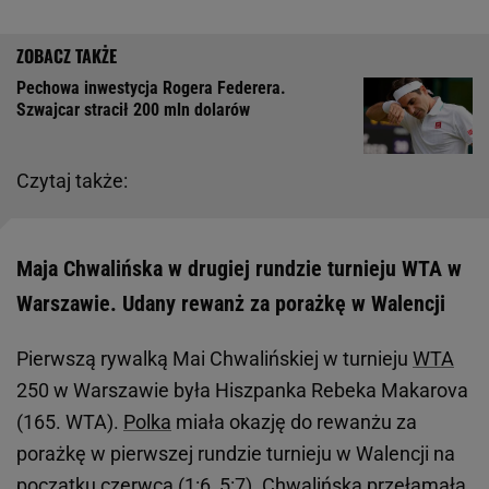
Pechowa inwestycja Rogera Federera.
Szwajcar stracił 200 mln dolarów
Czytaj także:
Maja Chwalińska w drugiej rundzie turnieju WTA w
Warszawie. Udany rewanż za porażkę w Walencji
Pierwszą rywalką Mai Chwalińskiej w turnieju
WTA
250 w Warszawie była Hiszpanka Rebeka Makarova
(165. WTA).
Polka
miała okazję do rewanżu za
porażkę w pierwszej rundzie turnieju w Walencji na
początku czerwca (1:6, 5:7). Chwalińska przełamała