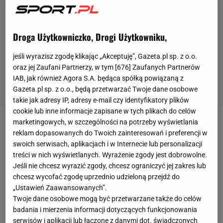
Droga Użytkowniczko, Drogi Użytkowniku,
jeśli wyrazisz zgodę klikając „Akceptuję”, Gazeta.pl sp. z o.o.
oraz jej Zaufani Partnerzy, w tym [
676
] Zaufanych Partnerów
IAB, jak również Agora S.A. będąca spółką powiązaną z
Gazeta.pl sp. z o.o., będą przetwarzać Twoje dane osobowe
takie jak adresy IP, adresy e-mail czy identyfikatory plików
cookie lub inne informacje zapisane w tych plikach do celów
marketingowych, w szczególności na potrzeby wyświetlania
Wystartowała druga edycja turnieju BNP Paribas
reklam dopasowanych do Twoich zainteresowań i preferencji w
Poland Open (
WTA
250) w Warszawie. W zeszłym
swoich serwisach, aplikacjach i w Internecie lub personalizacji
treści w nich wyświetlanych. Wyrażenie zgody jest dobrowolne.
roku tenisistki rywalizowały w Gdyni, a turniej
Jeśli nie chcesz wyrazić zgody, chcesz ograniczyć jej zakres lub
wygrała
Belgijka
Maryna Zanewska (155.
chcesz wycofać zgodę uprzednio udzieloną przejdź do
WTA). Łączna pula nagród do zawodniczek wynosi
„Ustawień Zaawansowanych”.
Twoje dane osobowe mogą być przetwarzane także do celów
niemal 252 tysiące dolarów, a zwyciężczyni w singlu
badania i mierzenia informacji dotyczących funkcjonowania
otrzyma premię w wysokości 33,2 tysięcy dolarów i
serwisów i aplikacji lub łączone z danymi dot. świadczonych