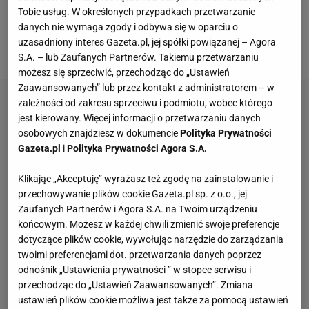
zainkasuje 280 punktów do rankingu WTA. W
Tobie usług. W określonych przypadkach przetwarzanie
turnieju wystartowała też
Maja Chwalińska
(162.
danych nie wymaga zgody i odbywa się w oparciu o
uzasadniony interes Gazeta.pl, jej spółki powiązanej – Agora
WTA), która otrzymała od organizatorów dziką kartę.
S.A. – lub Zaufanych Partnerów. Takiemu przetwarzaniu
możesz się sprzeciwić, przechodząc do „Ustawień
Zaawansowanych” lub przez kontakt z administratorem – w
zależności od zakresu sprzeciwu i podmiotu, wobec którego
jest kierowany. Więcej informacji o przetwarzaniu danych
osobowych znajdziesz w dokumencie
Polityka Prywatności
Gazeta.pl
i
Polityka Prywatności Agora S.A.
Klikając „Akceptuję” wyrażasz też zgodę na zainstalowanie i
przechowywanie plików cookie Gazeta.pl sp. z o.o., jej
Zaufanych Partnerów i Agora S.A. na Twoim urządzeniu
końcowym. Możesz w każdej chwili zmienić swoje preferencje
dotyczące plików cookie, wywołując narzędzie do zarządzania
twoimi preferencjami dot. przetwarzania danych poprzez
odnośnik „Ustawienia prywatności ” w stopce serwisu i
przechodząc do „Ustawień Zaawansowanych”. Zmiana
ustawień plików cookie możliwa jest także za pomocą ustawień