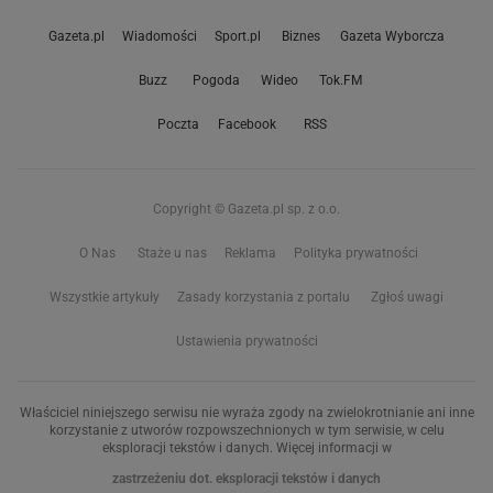
Gazeta.pl
Wiadomości
Sport.pl
Biznes
Gazeta Wyborcza
Buzz
Pogoda
Wideo
Tok.FM
Poczta
Facebook
RSS
Copyright © Gazeta.pl sp. z o.o.
O Nas
Staże u nas
Reklama
Polityka prywatności
Wszystkie artykuły
Zasady korzystania z portalu
Zgłoś uwagi
Ustawienia prywatności
Właściciel niniejszego serwisu nie wyraża zgody na zwielokrotnianie ani inne
korzystanie z utworów rozpowszechnionych w tym serwisie, w celu
eksploracji tekstów i danych. Więcej informacji w
zastrzeżeniu dot. eksploracji tekstów i danych