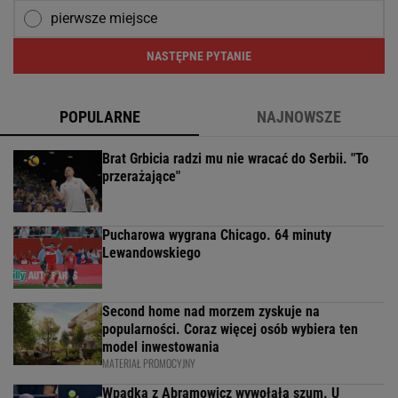
pierwsze miejsce
NASTĘPNE PYTANIE
POPULARNE
NAJNOWSZE
Brat Grbicia radzi mu nie wracać do Serbii. "To
przerażające"
Pucharowa wygrana Chicago. 64 minuty
Lewandowskiego
Second home nad morzem zyskuje na
popularności. Coraz więcej osób wybiera ten
model inwestowania
MATERIAŁ PROMOCYJNY
Wpadka z Abramowicz wywołała szum. U