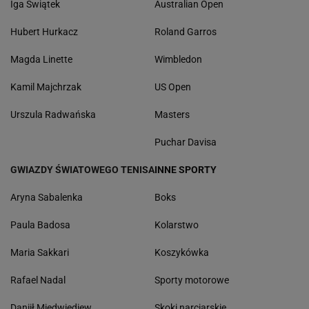
Iga Świątek
Australian Open
Hubert Hurkacz
Roland Garros
Magda Linette
Wimbledon
Kamil Majchrzak
US Open
Urszula Radwańska
Masters
Puchar Davisa
GWIAZDY ŚWIATOWEGO TENISA
INNE SPORTY
Aryna Sabalenka
Boks
Paula Badosa
Kolarstwo
Maria Sakkari
Koszykówka
Rafael Nadal
Sporty motorowe
Daniił Miedwiediew
Skoki narciarskie