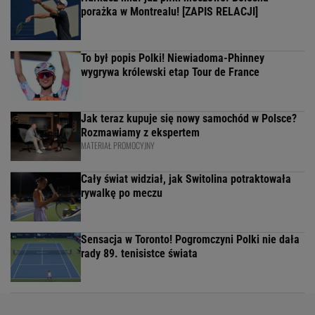
porażka w Montrealu! [ZAPIS RELACJI]
To był popis Polki! Niewiadoma-Phinney
wygrywa królewski etap Tour de France
Jak teraz kupuje się nowy samochód w Polsce?
Rozmawiamy z ekspertem
MATERIAŁ PROMOCYJNY
Cały świat widział, jak Switolina potraktowała
rywalkę po meczu
Sensacja w Toronto! Pogromczyni Polki nie dała
rady 89. tenisistce świata