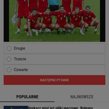
Drugie
Trzecie
Czwarte
NASTĘPNE PYTANIE
POPULARNE
NAJNOWSZE
Hurkacz miał już piłki meczowe. Bolesna