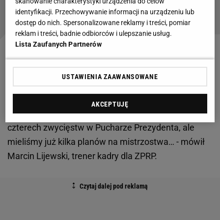
skanowanie charakterystyki urządzenia do celów
Jest reakcja na wybuch Lijewskiego
identyfikacji. Przechowywanie informacji na urządzeniu lub
dostęp do nich. Spersonalizowane reklamy i treści, pomiar
reklam i treści, badnie odbiorców i ulepszanie usług.
Lista Zaufanych Partnerów
- Na pewno znajdziemy sposób na mobilizację. To
jest mecz międzypaństwowy z orzełkiem na piersi,
USTAWIENIA ZAAWANSOWANE
więc myślę, że nie trzeba ekstra motywacji. Dobrze,
że był jeden dzień wolnego, kiedy można było nieco
AKCEPTUJĘ
przetrwać mecz ze Szwajcarią. Życzyłbym sobie
czterech zwycięstw w Pucharze Prezydenta, ale
mieliśmy już kilka planów na mistrzostwa… - mówił
Marcin Lijewski, trener kadry dla ZPRP.