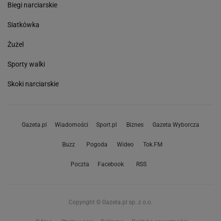
Biegi narciarskie
Siatkówka
Żużel
Sporty walki
Skoki narciarskie
Gazeta.pl
Wiadomości
Sport.pl
Biznes
Gazeta Wyborcza
Buzz
Pogoda
Wideo
Tok.FM
Poczta
Facebook
RSS
Copyright © Gazeta.pl sp. z o.o.