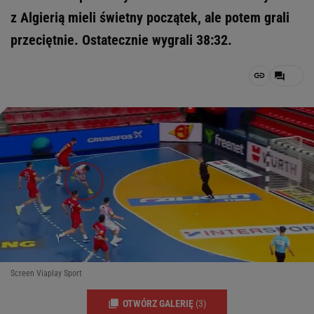
z Algierią mieli świetny początek, ale potem grali
przeciętnie. Ostatecznie wygrali 38:32.
Screen Viaplay Sport
OTWÓRZ GALERIĘ
(3)