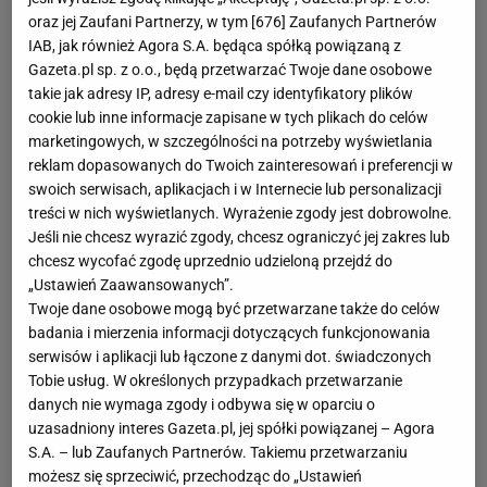
oraz jej Zaufani Partnerzy, w tym [
676
] Zaufanych Partnerów
IAB, jak również Agora S.A. będąca spółką powiązaną z
Gazeta.pl sp. z o.o., będą przetwarzać Twoje dane osobowe
takie jak adresy IP, adresy e-mail czy identyfikatory plików
cookie lub inne informacje zapisane w tych plikach do celów
marketingowych, w szczególności na potrzeby wyświetlania
reklam dopasowanych do Twoich zainteresowań i preferencji w
swoich serwisach, aplikacjach i w Internecie lub personalizacji
treści w nich wyświetlanych. Wyrażenie zgody jest dobrowolne.
Jeśli nie chcesz wyrazić zgody, chcesz ograniczyć jej zakres lub
chcesz wycofać zgodę uprzednio udzieloną przejdź do
„Ustawień Zaawansowanych”.
Twoje dane osobowe mogą być przetwarzane także do celów
badania i mierzenia informacji dotyczących funkcjonowania
serwisów i aplikacji lub łączone z danymi dot. świadczonych
Tobie usług. W określonych przypadkach przetwarzanie
danych nie wymaga zgody i odbywa się w oparciu o
uzasadniony interes Gazeta.pl, jej spółki powiązanej – Agora
S.A. – lub Zaufanych Partnerów. Takiemu przetwarzaniu
możesz się sprzeciwić, przechodząc do „Ustawień