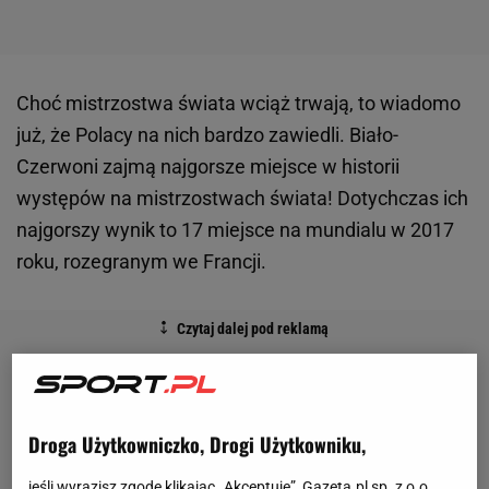
Choć mistrzostwa świata wciąż trwają, to wiadomo
już, że Polacy na nich bardzo zawiedli. Biało-
Czerwoni zajmą najgorsze miejsce w historii
występów na mistrzostwach świata! Dotychczas ich
najgorszy wynik to 17 miejsce na mundialu w 2017
roku, rozegranym we Francji.
Droga Użytkowniczko, Drogi Użytkowniku,
jeśli wyrazisz zgodę klikając „Akceptuję”, Gazeta.pl sp. z o.o.