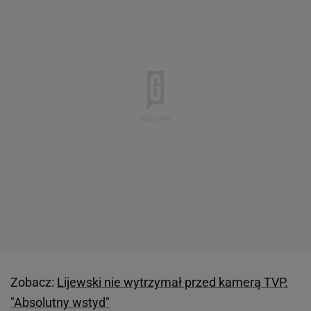
Zobacz:
Lijewski nie wytrzymał przed kamerą TVP.
"Absolutny wstyd"