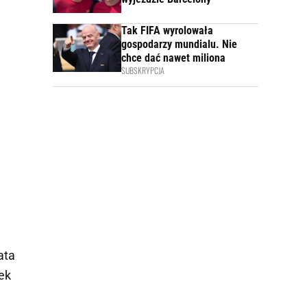
Tak FIFA wyrolowała
gospodarzy mundialu. Nie
chce dać nawet miliona
SUBSKRYPCJA
ata
ek