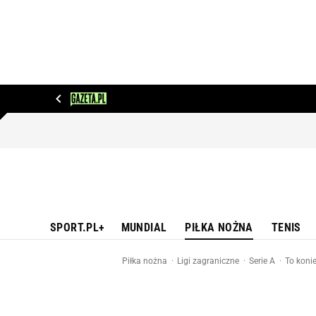
WIADOMOŚCI
NEXT
SPORT
PLOTEK
D
SPORT.PL+
MUNDIAL
PIŁKA NOŻNA
TENIS
Piłka nożna
Ligi zagraniczne
Serie A
To konie