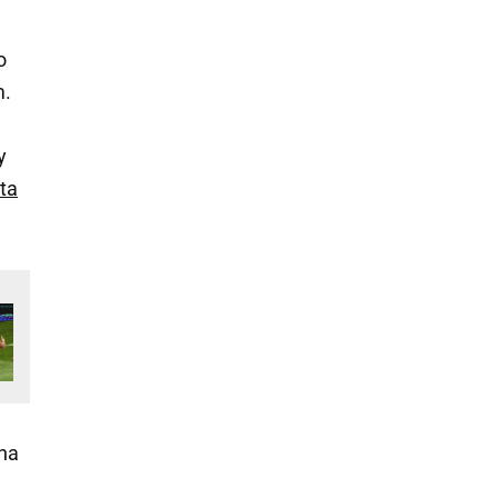
o
m.
y
ta
 na