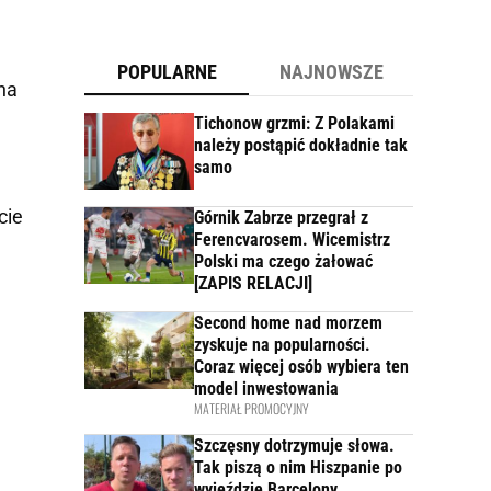
POPULARNE
NAJNOWSZE
na
Tichonow grzmi: Z Polakami
należy postąpić dokładnie tak
samo
cie
Górnik Zabrze przegrał z
Ferencvarosem. Wicemistrz
Polski ma czego żałować
[ZAPIS RELACJI]
Second home nad morzem
zyskuje na popularności.
Coraz więcej osób wybiera ten
model inwestowania
MATERIAŁ PROMOCYJNY
Szczęsny dotrzymuje słowa.
Tak piszą o nim Hiszpanie po
wyjeździe Barcelony