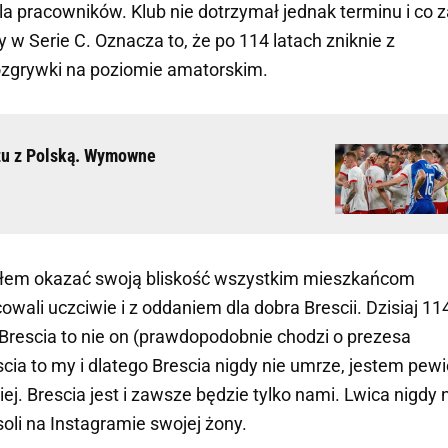
dla pracowników. Klub nie dotrzymał jednak terminu i co 
ry w Serie C. Oznacza to, że po 114 latach zniknie z
rozgrywki na poziomie amatorskim.
zu z Polską. Wymowne
łem okazać swoją bliskość wszystkim mieszkańcom
owali uczciwie i z oddaniem dla dobra Brescii. Dzisiaj 11
le Brescia to nie on (prawdopodobnie chodzi o prezesa
scia to my i dlatego Brescia nigdy nie umrze, jestem pewi
ej. Brescia jest i zawsze będzie tylko nami. Lwica nigdy 
isoli na Instagramie swojej żony.