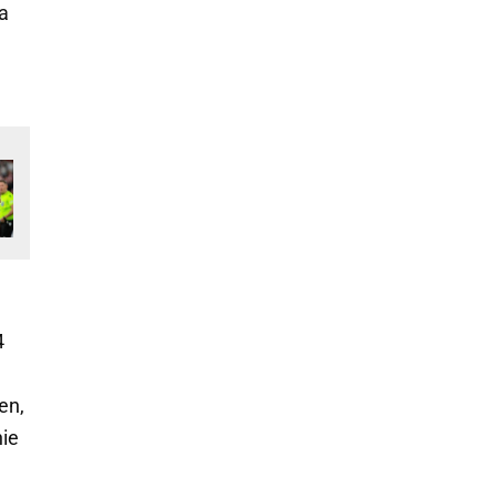
za
4
en,
nie