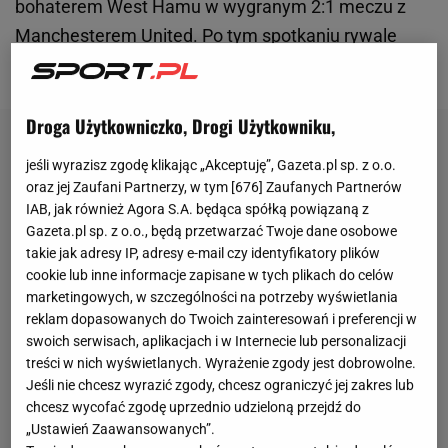
bohaterem West Hamu w wygranym 2:1 meczu z
Manchesterem United. Po tym spotkaniu rywale
zwolnili dotychczasowego trenera - Erika ten Haga.
Droga Użytkowniczko, Drogi Użytkowniku,
jeśli wyrazisz zgodę klikając „Akceptuję”, Gazeta.pl sp. z o.o.
oraz jej Zaufani Partnerzy, w tym [
676
] Zaufanych Partnerów
IAB, jak również Agora S.A. będąca spółką powiązaną z
Gazeta.pl sp. z o.o., będą przetwarzać Twoje dane osobowe
takie jak adresy IP, adresy e-mail czy identyfikatory plików
cookie lub inne informacje zapisane w tych plikach do celów
marketingowych, w szczególności na potrzeby wyświetlania
reklam dopasowanych do Twoich zainteresowań i preferencji w
swoich serwisach, aplikacjach i w Internecie lub personalizacji
treści w nich wyświetlanych. Wyrażenie zgody jest dobrowolne.
Jeśli nie chcesz wyrazić zgody, chcesz ograniczyć jej zakres lub
chcesz wycofać zgodę uprzednio udzieloną przejdź do
„Ustawień Zaawansowanych”.