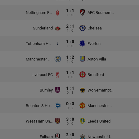
1 : 1
Nottingham Forest
AFC Bournemouth
1 : 0
2 : 1
Sunderland
Chelsea
1 : 0
1 : 0
Tottenham Hotspur
Everton
1 : 0
1 : 2
Manchester City
Aston Villa
1 : 0
1 : 1
Liverpool FC
Brentford
0 : 0
1 : 1
Burnley
Wolverhampton Wanderers
0 : 1
0 : 3
Brighton & Hove Albion
Manchester United
0 : 2
3 : 0
West Ham United
Leeds United
0 : 0
2 : 0
Fulham
Newcastle United