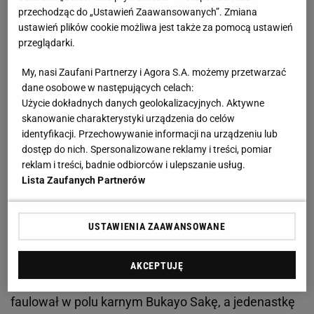
przechodząc do „Ustawień Zaawansowanych”. Zmiana
Polski mecz w Londynie. Padło aż siedem goli
ustawień plików cookie możliwa jest także za pomocą ustawień
przeglądarki.
W sobotę Polak znów miał okazję mierzyć się ze
My, nasi Zaufani Partnerzy i Agora S.A. możemy przetwarzać
słynnym klubem. Na London Stadium przyjechał
dane osobowe w następujących celach:
Użycie dokładnych danych geolokalizacyjnych. Aktywne
Arsenal, w którym Fabiański przed laty występował.
skanowanie charakterystyki urządzenia do celów
To nie było jednak sentymentalne spotkanie, a
identyfikacji. Przechowywanie informacji na urządzeniu lub
zderzenie z ofensywnym walcem Mikela Artety.
dostęp do nich. Spersonalizowane reklamy i treści, pomiar
reklam i treści, badnie odbiorców i ulepszanie usług.
Już w 10. minucie goście objęli prowadzenie.
Lista Zaufanych Partnerów
Dośrodkowanie z rzutu rożnego na gola zamienił
Gabriel Magalhaes. Arsenal, jak się później okazało,
USTAWIENIA ZAAWANSOWANE
rozpoczął tym samym strzelecką kanonadę. W 27.
minucie kombinacyjną akcję wykończył Leandro
AKCEPTUJĘ
Trossard. Siedem minut później Lucas Paqueta
faulował w polu karnym Bukayo Sakę, a jedenastkę