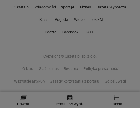
Gazeta.pl
Wiadomości
Sport.pl
Biznes
Gazeta Wyborcza
Buzz
Pogoda
Wideo
Tok.FM
Poczta
Facebook
RSS
Copyright © Gazeta.pl sp. z o.o.
O Nas
Staże u nas
Reklama
Polityka prywatności
Wszystkie artykuły
Zasady korzystania z portalu
Zgłoś uwagi
Ustawienia prywatności
Powrót
Terminarz/Wyniki
Tabela
Właściciel niniejszego serwisu nie wyraża zgody na zwielokrotnianie ani inne
korzystanie z utworów rozpowszechnionych w tym serwisie, w celu
eksploracji tekstów i danych. Więcej informacji w
zastrzeżeniu dot. eksploracji tekstów i danych