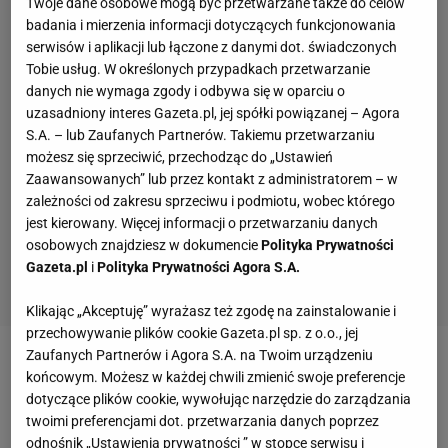
Twoje dane osobowe mogą być przetwarzane także do celów
badania i mierzenia informacji dotyczących funkcjonowania
serwisów i aplikacji lub łączone z danymi dot. świadczonych
Tobie usług. W określonych przypadkach przetwarzanie
danych nie wymaga zgody i odbywa się w oparciu o
uzasadniony interes Gazeta.pl, jej spółki powiązanej – Agora
S.A. – lub Zaufanych Partnerów. Takiemu przetwarzaniu
możesz się sprzeciwić, przechodząc do „Ustawień
Zaawansowanych” lub przez kontakt z administratorem – w
zależności od zakresu sprzeciwu i podmiotu, wobec którego
jest kierowany. Więcej informacji o przetwarzaniu danych
osobowych znajdziesz w dokumencie
Polityka Prywatności
Gazeta.pl
i
Polityka Prywatności Agora S.A.
Klikając „Akceptuję” wyrażasz też zgodę na zainstalowanie i
przechowywanie plików cookie Gazeta.pl sp. z o.o., jej
Zaufanych Partnerów i Agora S.A. na Twoim urządzeniu
Zobacz wideo
Rodri nie zasłużył na Złota Piłkę?
końcowym. Możesz w każdej chwili zmienić swoje preferencje
Żelazny: Popatrzcie sobie na Manchester City bez
dotyczące plików cookie, wywołując narzędzie do zarządzania
twoimi preferencjami dot. przetwarzania danych poprzez
niego
odnośnik „Ustawienia prywatności ” w stopce serwisu i