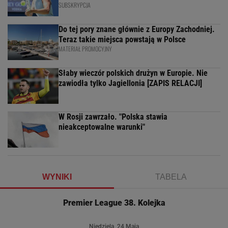
SUBSKRYPCJA
Do tej pory znane głównie z Europy Zachodniej.
Teraz takie miejsca powstają w Polsce
MATERIAŁ PROMOCYJNY
Słaby wieczór polskich drużyn w Europie. Nie
zawiodła tylko Jagiellonia [ZAPIS RELACJI]
W Rosji zawrzało. "Polska stawia
nieakceptowalne warunki"
WYNIKI
TABELA
Premier League 38. Kolejka
Niedziela, 24 Maja