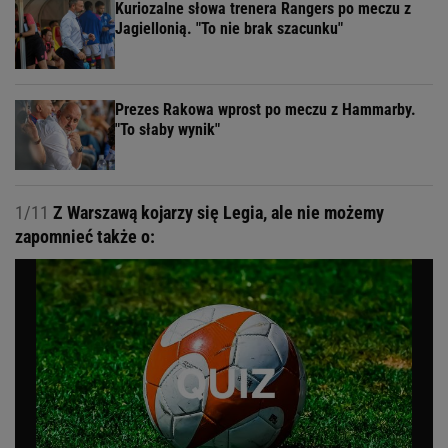
Kuriozalne słowa trenera Rangers po meczu z
Jagiellonią. "To nie brak szacunku"
Prezes Rakowa wprost po meczu z Hammarby.
"To słaby wynik"
1/11
Z Warszawą kojarzy się Legia, ale nie możemy
zapomnieć także o: