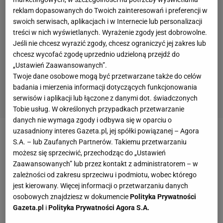
reklam dopasowanych do Twoich zainteresowań i preferencji w
swoich serwisach, aplikacjach i w Internecie lub personalizacji
treści w nich wyświetlanych. Wyrażenie zgody jest dobrowolne.
Jeśli nie chcesz wyrazić zgody, chcesz ograniczyć jej zakres lub
chcesz wycofać zgodę uprzednio udzieloną przejdź do
„Ustawień Zaawansowanych”.
Twoje dane osobowe mogą być przetwarzane także do celów
badania i mierzenia informacji dotyczących funkcjonowania
serwisów i aplikacji lub łączone z danymi dot. świadczonych
Tobie usług. W określonych przypadkach przetwarzanie
danych nie wymaga zgody i odbywa się w oparciu o
uzasadniony interes Gazeta.pl, jej spółki powiązanej – Agora
Zobacz wideo
Jakub Kosecki: Ja się już nie nadaję
S.A. – lub Zaufanych Partnerów. Takiemu przetwarzaniu
możesz się sprzeciwić, przechodząc do „Ustawień
na poważną piłkę
Zaawansowanych” lub przez kontakt z administratorem – w
zależności od zakresu sprzeciwu i podmiotu, wobec którego
W poprzednim sezonie Polonia ledwo utrzymała się
jest kierowany. Więcej informacji o przetwarzaniu danych
osobowych znajdziesz w dokumencie
Polityka Prywatności
na zapleczu ekstraklasy, a obecny zaczęła
Gazeta.pl
i
Polityka Prywatności Agora S.A.
koszmarnie. Mimo to dziś ma za sobą serię 10.