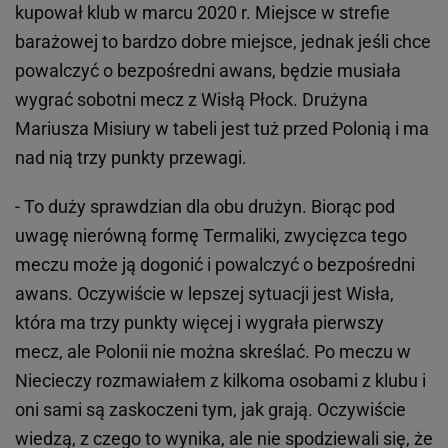
kupował klub w marcu 2020 r. Miejsce w strefie
barażowej to bardzo dobre miejsce, jednak jeśli chce
powalczyć o bezpośredni awans, będzie musiała
wygrać sobotni mecz z Wisłą Płock. Drużyna
Mariusza Misiury w tabeli jest tuż przed Polonią i ma
nad nią trzy punkty przewagi.
- To duży sprawdzian dla obu drużyn. Biorąc pod
uwagę nierówną formę Termaliki, zwycięzca tego
meczu może ją dogonić i powalczyć o bezpośredni
awans. Oczywiście w lepszej sytuacji jest Wisła,
która ma trzy punkty więcej i wygrała pierwszy
mecz, ale Polonii nie można skreślać. Po meczu w
Niecieczy rozmawiałem z kilkoma osobami z klubu i
oni sami są zaskoczeni tym, jak grają. Oczywiście
wiedzą, z czego to wynika, ale nie spodziewali się, że