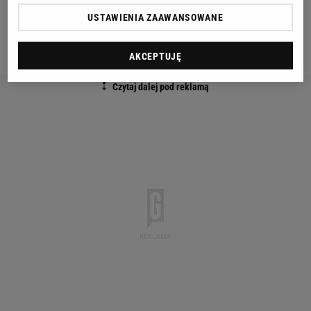
Bartłomiej Kalinkowski, były zawodnik m.in. Legii
USTAWIENIA ZAAWANSOWANE
Warszawa i ŁKS Łódź, dziś komentator I ligi w TVP
Sport.
AKCEPTUJĘ