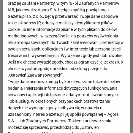
oraz jej Zaufani Partnerzy, w tym [
676
] Zaufanych Partnerów
spotkaniu polska tenisistka wygrała 1:6, 6:3, 7:5 i
IAB, jak również Agora S.A. będąca spółką powiązaną z
zameldowała się w ćwierćfinale i notując 25.
Gazeta.pl sp. z o.o., będą przetwarzać Twoje dane osobowe
zwycięstwo z rzędu na paryskich kortach.
takie jak adresy IP, adresy e-mail czy identyfikatory plików
cookie lub inne informacje zapisane w tych plikach do celów
marketingowych, w szczególności na potrzeby wyświetlania
reklam dopasowanych do Twoich zainteresowań i preferencji w
swoich serwisach, aplikacjach i w Internecie lub personalizacji
treści w nich wyświetlanych. Wyrażenie zgody jest dobrowolne.
Jeśli nie chcesz wyrazić zgody, chcesz ograniczyć jej zakres lub
chcesz wycofać zgodę uprzednio udzieloną przejdź do
„Ustawień Zaawansowanych”.
Twoje dane osobowe mogą być przetwarzane także do celów
badania i mierzenia informacji dotyczących funkcjonowania
serwisów i aplikacji lub łączone z danymi dot. świadczonych
Tobie usług. W określonych przypadkach przetwarzanie
danych nie wymaga zgody i odbywa się w oparciu o
uzasadniony interes Gazeta.pl, jej spółki powiązanej – Agora
S.A. – lub Zaufanych Partnerów. Takiemu przetwarzaniu
możesz się sprzeciwić, przechodząc do „Ustawień