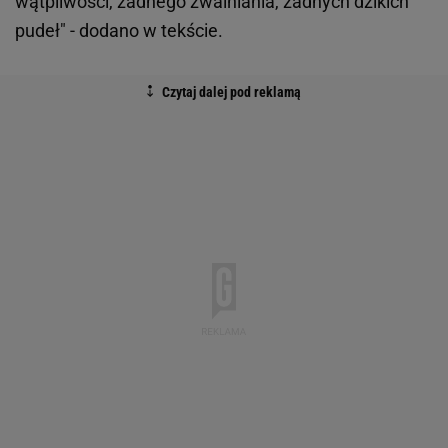
wątpliwości, żadnego zwalniania, żadnych dzikich
pudeł" - dodano w tekście.