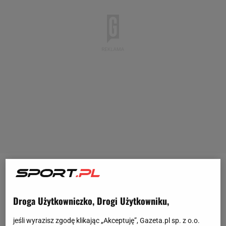
Chociaż przegrywała 1:6, 0:2, to Iga Świątek (5.
WTA
) w niedzielę znalazła sposób na pokonanie
Droga Użytkowniczko, Drogi Użytkowniku,
Jeleny Rybakiny (11. WTA) w czwartej rundzie
Roland Garros. Po zaciętym i emocjonującym
jeśli wyrazisz zgodę klikając „Akceptuję”, Gazeta.pl sp. z o.o.