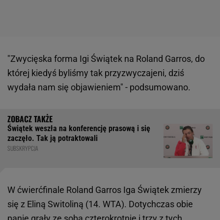
"Zwycięska forma Igi Świątek na Roland Garros, do
której kiedyś byliśmy tak przyzwyczajeni, dziś
wydała nam się objawieniem" - podsumowano.
Świątek weszła na konferencję prasową i się
zaczęło. Tak ją potraktowali
SUBSKRYPCJA
W ćwierćfinale Roland Garros Iga Świątek zmierzy
się z Eliną Switoliną (14. WTA). Dotychczas obie
panie grały ze sobą czterokrotnie i trzy z tych