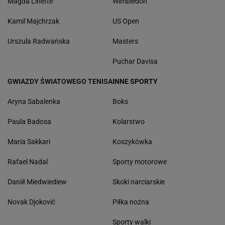
Magda Linette
Wimbledon
Kamil Majchrzak
US Open
Urszula Radwańska
Masters
Puchar Davisa
GWIAZDY ŚWIATOWEGO TENISA
INNE SPORTY
Aryna Sabalenka
Boks
Paula Badosa
Kolarstwo
Maria Sakkari
Koszykówka
Rafael Nadal
Sporty motorowe
Daniił Miedwiediew
Skoki narciarskie
Novak Djoković
Piłka nożna
Sporty walki