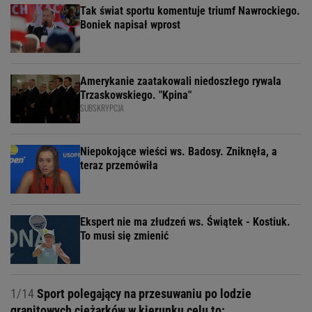
Tak świat sportu komentuje triumf Nawrockiego.
Boniek napisał wprost
Amerykanie zaatakowali niedoszłego rywala
Trzaskowskiego. "Kpina"
SUBSKRYPCJA
Niepokojące wieści ws. Badosy. Zniknęła, a
teraz przemówiła
Ekspert nie ma złudzeń ws. Świątek - Kostiuk.
To musi się zmienić
1/14
Sport polegający na przesuwaniu po lodzie
granitowych ciężarków w kierunku celu to: