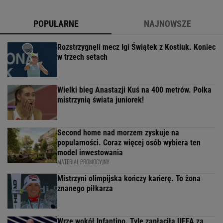
POPULARNE
NAJNOWSZE
Rozstrzygnęli mecz Igi Świątek z Kostiuk. Koniec
w trzech setach
Wielki bieg Anastazji Kuś na 400 metrów. Polka
mistrzynią świata juniorek!
Second home nad morzem zyskuje na
popularności. Coraz więcej osób wybiera ten
model inwestowania
MATERIAŁ PROMOCYJNY
Mistrzyni olimpijska kończy karierę. To żona
znanego piłkarza
Wrze wokół Infantino. Tyle zapłaciła UEFA za