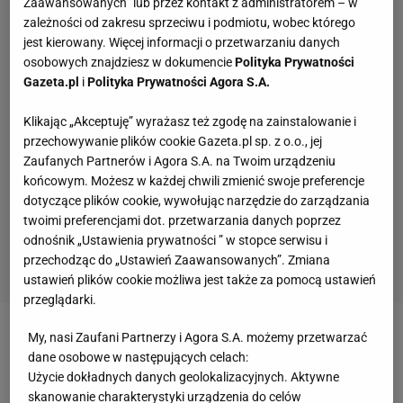
Zaawansowanych” lub przez kontakt z administratorem – w
zależności od zakresu sprzeciwu i podmiotu, wobec którego
jest kierowany. Więcej informacji o przetwarzaniu danych
osobowych znajdziesz w dokumencie
Polityka Prywatności
Gazeta.pl
i
Polityka Prywatności Agora S.A.
Klikając „Akceptuję” wyrażasz też zgodę na zainstalowanie i
przechowywanie plików cookie Gazeta.pl sp. z o.o., jej
Zaufanych Partnerów i Agora S.A. na Twoim urządzeniu
końcowym. Możesz w każdej chwili zmienić swoje preferencje
dotyczące plików cookie, wywołując narzędzie do zarządzania
twoimi preferencjami dot. przetwarzania danych poprzez
odnośnik „Ustawienia prywatności ” w stopce serwisu i
przechodząc do „Ustawień Zaawansowanych”. Zmiana
ustawień plików cookie możliwa jest także za pomocą ustawień
przeglądarki.
My, nasi Zaufani Partnerzy i Agora S.A. możemy przetwarzać
Zobacz wideo
Jakub Kosecki o kryzysie
dane osobowe w następujących celach:
psychicznym Igi Świątek: Ta sytuacja weszła jej
Użycie dokładnych danych geolokalizacyjnych. Aktywne
mocno do głowy
skanowanie charakterystyki urządzenia do celów