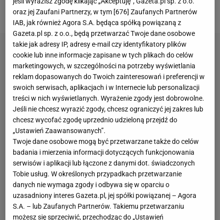
jeśli wyrazisz zgodę klikając „Akceptuję”, Gazeta.pl sp. z o.o.
powrót na zaplecze elity po 12 latach przerwy.
oraz jej Zaufani Partnerzy, w tym [
676
] Zaufanych Partnerów
IAB, jak również Agora S.A. będąca spółką powiązaną z
Gazeta.pl sp. z o.o., będą przetwarzać Twoje dane osobowe
takie jak adresy IP, adresy e-mail czy identyfikatory plików
cookie lub inne informacje zapisane w tych plikach do celów
marketingowych, w szczególności na potrzeby wyświetlania
reklam dopasowanych do Twoich zainteresowań i preferencji w
swoich serwisach, aplikacjach i w Internecie lub personalizacji
treści w nich wyświetlanych. Wyrażenie zgody jest dobrowolne.
Jeśli nie chcesz wyrazić zgody, chcesz ograniczyć jej zakres lub
chcesz wycofać zgodę uprzednio udzieloną przejdź do
„Ustawień Zaawansowanych”.
Twoje dane osobowe mogą być przetwarzane także do celów
badania i mierzenia informacji dotyczących funkcjonowania
serwisów i aplikacji lub łączone z danymi dot. świadczonych
Tobie usług. W określonych przypadkach przetwarzanie
danych nie wymaga zgody i odbywa się w oparciu o
uzasadniony interes Gazeta.pl, jej spółki powiązanej – Agora
S.A. – lub Zaufanych Partnerów. Takiemu przetwarzaniu
możesz się sprzeciwić, przechodząc do „Ustawień