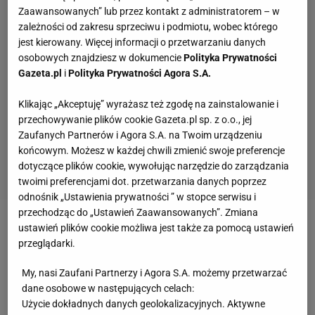
Zaawansowanych” lub przez kontakt z administratorem – w
zależności od zakresu sprzeciwu i podmiotu, wobec którego
jest kierowany. Więcej informacji o przetwarzaniu danych
osobowych znajdziesz w dokumencie
Polityka Prywatności
Gazeta.pl
i
Polityka Prywatności Agora S.A.
Klikając „Akceptuję” wyrażasz też zgodę na zainstalowanie i
przechowywanie plików cookie Gazeta.pl sp. z o.o., jej
Zaufanych Partnerów i Agora S.A. na Twoim urządzeniu
końcowym. Możesz w każdej chwili zmienić swoje preferencje
dotyczące plików cookie, wywołując narzędzie do zarządzania
twoimi preferencjami dot. przetwarzania danych poprzez
odnośnik „Ustawienia prywatności ” w stopce serwisu i
przechodząc do „Ustawień Zaawansowanych”. Zmiana
ustawień plików cookie możliwa jest także za pomocą ustawień
Zobacz wideo
Burza wokół słów Ziółkowskiego po
przeglądarki.
finale Pucharu Polski. Kosecki: Po co przepraszać?
My, nasi Zaufani Partnerzy i Agora S.A. możemy przetwarzać
dane osobowe w następujących celach:
Słynny klub wraca. Czekali 12 lat
Użycie dokładnych danych geolokalizacyjnych. Aktywne