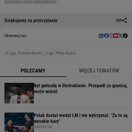
Dziękujemy za przeczytanie
Obserwuj nas
II Liga
Polonia Bytom
I Liga
Piłka Nożna
POLECAMY
WIĘCEJ TEMATÓW
Był gwiazdą w Ekstraklasie. Przepadł za granicą,
może wrócić
Polak dostał medal LM i nie wytrzymał. "Za to są
wysokie kary"
SUBSKRYPCJA