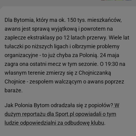
Dla Bytomia, który ma ok. 150 tys. mieszkańców,
awans jest sprawą wyjątkową i powrotem na
zaplecze ekstraklasy po 12 latach przerwy. Wiele lat
tułaczki po niższych ligach i olbrzymie problemy
organizacyjne - to już chyba za Polonią. 24 maja
zagra ona ostatni mecz w tym sezonie. O 19:30 na
własnym terenie zmierzy się z Chojniczanką
Chojnice - zespołem walczącym o awans poprzez
baraże.
Jak Polonia Bytom odradzała się z popiołów?
W
dużym reportażu dla Sport.pl opowiadali o tym
ludzie odpowiedzialni za odbudowę klubu
.