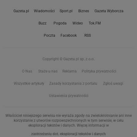
Gazeta.pl
Wiadomości
Sport.pl
Biznes
Gazeta Wyborcza
Buzz
Pogoda
Wideo
Tok.FM
Poczta
Facebook
RSS
Copyright © Gazeta.pl sp. z o.o.
O Nas
Staże u nas
Reklama
Polityka prywatności
Wszystkie artykuły
Zasady korzystania z portalu
Zgłoś uwagi
Ustawienia prywatności
Właściciel niniejszego serwisu nie wyraża zgody na zwielokrotnianie ani inne
korzystanie z utworów rozpowszechnionych w tym serwisie, w celu
eksploracji tekstów i danych. Więcej informacji w
zastrzeżeniu dot. eksploracji tekstów i danych