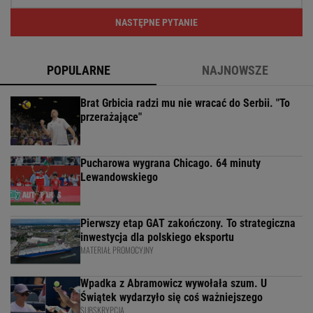
NASTĘPNE PYTANIE
POPULARNE
NAJNOWSZE
Brat Grbicia radzi mu nie wracać do Serbii. "To
przerażające"
Pucharowa wygrana Chicago. 64 minuty
Lewandowskiego
Pierwszy etap GAT zakończony. To strategiczna
inwestycja dla polskiego eksportu
MATERIAŁ PROMOCYJNY
Wpadka z Abramowicz wywołała szum. U
Świątek wydarzyło się coś ważniejszego
SUBSKRYPCJA