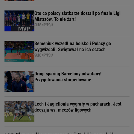
Oto co polscy siatkarze dostali po finale Ligi
Mistrzów. To nie żart!
SUBSKRYPCJA
Semeniuk wszedł na boisko i Polacy go
wygwizdali. Świętował na ich oczach
SUBSKRYPCJA
Drugi sparing Barcelony odwołany!
Przygotowania storpedowane
Lech i Jagiellonia wygrały w pucharach. Jest
decyzja ws. meczów ligowych