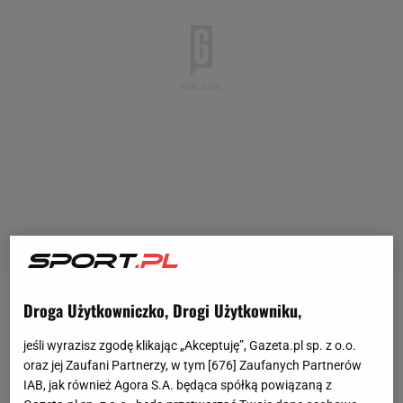
Droga Użytkowniczko, Drogi Użytkowniku,
Legia Warszawa
nie skorzystała z klauzuli
przedłużenia kontraktu Goncalo Feio. Ale to nie
jeśli wyrazisz zgodę klikając „Akceptuję”, Gazeta.pl sp. z o.o.
oznacza, że kwestia dalszej współpracy z
oraz jej Zaufani Partnerzy, w tym [
676
] Zaufanych Partnerów
IAB, jak również Agora S.A. będąca spółką powiązaną z
Portugalczykiem jest już zamknięta. Obie strony