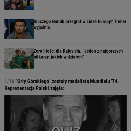
Dlaczego Górnik przegrał w Lidze Europy? Trener
wyjaśnia
Zero litości dla Rajovicia. "Jeden z najgorszych
piłkarzy, jakich widziałem"
1/16
"Orły Górskiego" zostały medalistą Mundialu '74.
Reprezentacja Polski zajęła: