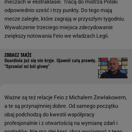
meczach w ekstraklasie. Tracą do mistrza Polski
odpowiednio sześć i trzy punkty. Do tego mają
mecze zaległe, które zagrają w przyszłym tygodniu.
Wywalczenie trzeciego miejsca zdecydowanie
zwiększy notowania Feio we władzach Legii.
Guardiola już się nie kryje. Ujawnił całą prawdę.
"Sprawiał mi ból głowy"
Ważne są też relacje Feio z Michałem Żewłakowem,
a te są przynajmniej dobre. Od samego początku
obaj podchodzą do kwestii współpracy
profesjonalnie i z otwartością na wymianę zdań i
poglądów. Nie ma złej krwi, chcą wyciągnąć z tego