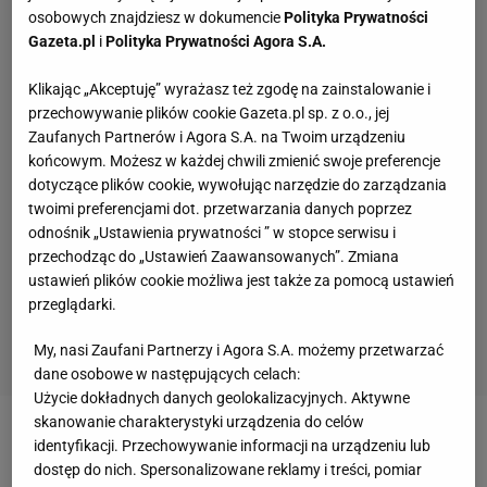
osobowych znajdziesz w dokumencie
Polityka Prywatności
Gazeta.pl
i
Polityka Prywatności Agora S.A.
Klikając „Akceptuję” wyrażasz też zgodę na zainstalowanie i
przechowywanie plików cookie Gazeta.pl sp. z o.o., jej
Zaufanych Partnerów i Agora S.A. na Twoim urządzeniu
końcowym. Możesz w każdej chwili zmienić swoje preferencje
dotyczące plików cookie, wywołując narzędzie do zarządzania
twoimi preferencjami dot. przetwarzania danych poprzez
odnośnik „Ustawienia prywatności ” w stopce serwisu i
przechodząc do „Ustawień Zaawansowanych”. Zmiana
ustawień plików cookie możliwa jest także za pomocą ustawień
przeglądarki.
My, nasi Zaufani Partnerzy i Agora S.A. możemy przetwarzać
dane osobowe w następujących celach:
Użycie dokładnych danych geolokalizacyjnych. Aktywne
skanowanie charakterystyki urządzenia do celów
Zobacz wideo
Kosecki wprost o przyszłości Feio po
identyfikacji. Przechowywanie informacji na urządzeniu lub
dostęp do nich. Spersonalizowane reklamy i treści, pomiar
finale Pucharu Polski! Oto cała prawda