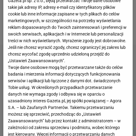
Gazeta.pl sp. z o.o., będą przetwarzać Twoje dane osobowe
mogą jeszcze dojść do porozumienia i podpisać
takie jak adresy IP, adresy e-mail czy identyfikatory plików
nową umowę. Feio nie pospiesza, może jedynie
cookie lub inne informacje zapisane w tych plikach do celów
marketingowych, w szczególności na potrzeby wyświetlania
czekać na ruchy władz Legii, w tym dyrektora
reklam dopasowanych do Twoich zainteresowań i preferencji w
sportowego, Michała Żewłakowa.
swoich serwisach, aplikacjach i w Internecie lub personalizacji
treści w nich wyświetlanych. Wyrażenie zgody jest dobrowolne.
Jeśli nie chcesz wyrazić zgody, chcesz ograniczyć jej zakres lub
chcesz wycofać zgodę uprzednio udzieloną przejdź do
„Ustawień Zaawansowanych”.
Twoje dane osobowe mogą być przetwarzane także do celów
badania i mierzenia informacji dotyczących funkcjonowania
serwisów i aplikacji lub łączone z danymi dot. świadczonych
Tobie usług. W określonych przypadkach przetwarzanie
danych nie wymaga zgody i odbywa się w oparciu o
uzasadniony interes Gazeta.pl, jej spółki powiązanej – Agora
S.A. – lub Zaufanych Partnerów. Takiemu przetwarzaniu
możesz się sprzeciwić, przechodząc do „Ustawień
Zaawansowanych” lub przez kontakt z administratorem – w
zależności od zakresu sprzeciwu i podmiotu, wobec którego
jest kierowany. Więcej informacji o przetwarzaniu danych