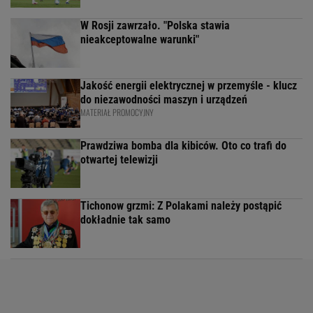
W Rosji zawrzało. "Polska stawia
nieakceptowalne warunki"
Jakość energii elektrycznej w przemyśle - klucz
do niezawodności maszyn i urządzeń
MATERIAŁ PROMOCYJNY
Prawdziwa bomba dla kibiców. Oto co trafi do
otwartej telewizji
Tichonow grzmi: Z Polakami należy postąpić
dokładnie tak samo