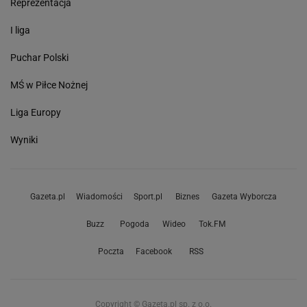
Reprezentacja
I liga
Puchar Polski
MŚ w Piłce Nożnej
Liga Europy
Wyniki
Gazeta.pl
Wiadomości
Sport.pl
Biznes
Gazeta Wyborcza
Buzz
Pogoda
Wideo
Tok.FM
Poczta
Facebook
RSS
Copyright © Gazeta.pl sp. z o.o.