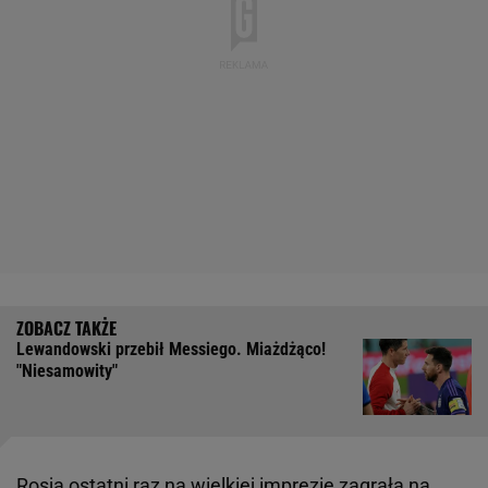
Lewandowski przebił Messiego. Miażdżąco!
"Niesamowity"
Rosja ostatni raz na wielkiej imprezie zagrała na