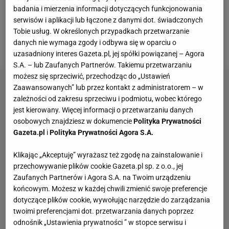
czy FIFA. Od momentu rozpoczęcia wojny w
badania i mierzenia informacji dotyczących funkcjonowania
Ukrainie, Rosja
gra
tylko z drużynami
serwisów i aplikacji lub łączone z danymi dot. świadczonych
zaprzyjaźnionych państw. Miesiąc temu Rosjanie
Tobie usług. W określonych przypadkach przetwarzanie
danych nie wymaga zgody i odbywa się w oparciu o
wygrali z reprezentacją Brunei 11:0 i Syrią 4:0.
uzasadniony interes Gazeta.pl, jej spółki powiązanej – Agora
S.A. – lub Zaufanych Partnerów. Takiemu przetwarzaniu
możesz się sprzeciwić, przechodząc do „Ustawień
Zaawansowanych” lub przez kontakt z administratorem – w
zależności od zakresu sprzeciwu i podmiotu, wobec którego
jest kierowany. Więcej informacji o przetwarzaniu danych
osobowych znajdziesz w dokumencie
Polityka Prywatności
Gazeta.pl
i
Polityka Prywatności Agora S.A.
Klikając „Akceptuję” wyrażasz też zgodę na zainstalowanie i
przechowywanie plików cookie Gazeta.pl sp. z o.o., jej
Zaufanych Partnerów i Agora S.A. na Twoim urządzeniu
końcowym. Możesz w każdej chwili zmienić swoje preferencje
dotyczące plików cookie, wywołując narzędzie do zarządzania
twoimi preferencjami dot. przetwarzania danych poprzez
odnośnik „Ustawienia prywatności ” w stopce serwisu i