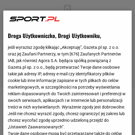
Droga Użytkowniczko, Drogi Użytkowniku,
jeśli wyrazisz zgodę klikając „Akceptuję”, Gazeta.pl sp. z o.o.
oraz jej Zaufani Partnerzy, w tym [
676
] Zaufanych Partnerów
IAB, jak również Agora S.A. będąca spółką powiązaną z
Gazeta.pl sp. z o.o., będą przetwarzać Twoje dane osobowe
takie jak adresy IP, adresy e-mail czy identyfikatory plików
cookie lub inne informacje zapisane w tych plikach do celów
marketingowych, w szczególności na potrzeby wyświetlania
reklam dopasowanych do Twoich zainteresowań i preferencji w
swoich serwisach, aplikacjach i w Internecie lub personalizacji
Rosja została wykluczona w lutym 2022 roku z
treści w nich wyświetlanych. Wyrażenie zgody jest dobrowolne.
udziału w rozgrywkach międzynarodowych po
Jeśli nie chcesz wyrazić zgody, chcesz ograniczyć jej zakres lub
inwazji na Ukrainę. Jej reprezentacja i kluby
chcesz wycofać zgodę uprzednio udzieloną przejdź do
odsunięto od wszystkich rozgrywek pod egidą UEFA
„Ustawień Zaawansowanych”.
Twoje dane osobowe mogą być przetwarzane także do celów