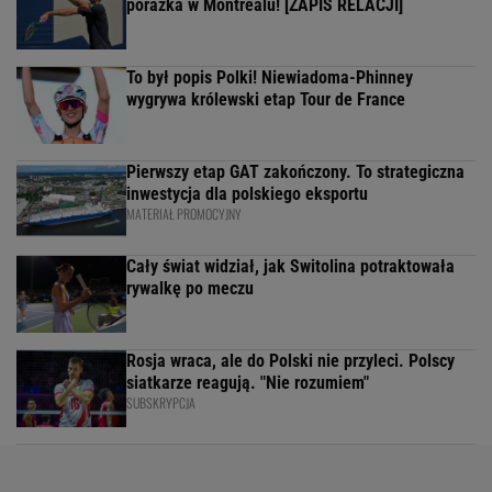
porażka w Montrealu! [ZAPIS RELACJI]
To był popis Polki! Niewiadoma-Phinney
wygrywa królewski etap Tour de France
Pierwszy etap GAT zakończony. To strategiczna
inwestycja dla polskiego eksportu
MATERIAŁ PROMOCYJNY
Cały świat widział, jak Switolina potraktowała
rywalkę po meczu
Rosja wraca, ale do Polski nie przyleci. Polscy
siatkarze reagują. "Nie rozumiem"
SUBSKRYPCJA