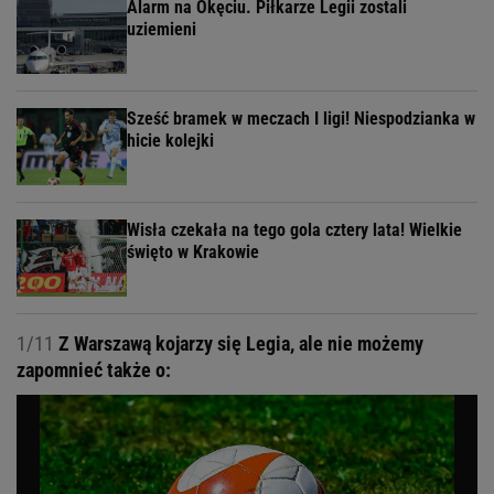
Alarm na Okęciu. Piłkarze Legii zostali
uziemieni
Sześć bramek w meczach I ligi! Niespodzianka w
hicie kolejki
Wisła czekała na tego gola cztery lata! Wielkie
święto w Krakowie
1/11
Z Warszawą kojarzy się Legia, ale nie możemy
zapomnieć także o: