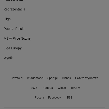
Reprezentacja
I liga
Puchar Polski
MŚ w Piłce Nożnej
Liga Europy
Wyniki
Gazeta.pl
Wiadomości
Sport.pl
Biznes
Gazeta Wyborcza
Buzz
Pogoda
Wideo
Tok.FM
Poczta
Facebook
RSS