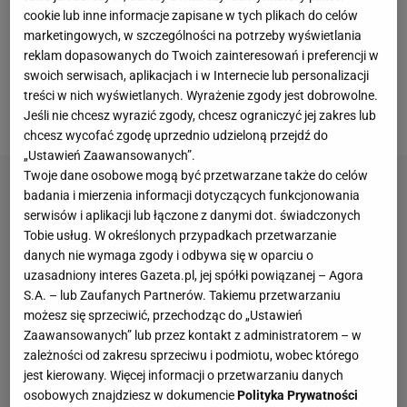
jednoznaczne - trzeba zwolnić Dorivala Juniora.
cookie lub inne informacje zapisane w tych plikach do celów
Brazylijska Konfederacja Piłki Nożnej w końcu
marketingowych, w szczególności na potrzeby wyświetlania
reklam dopasowanych do Twoich zainteresowań i preferencji w
wydała komunikat dotyczący przyszłości
swoich serwisach, aplikacjach i w Internecie lub personalizacji
szkoleniowca. To musiało się tak skończyć" -
pisał
treści w nich wyświetlanych. Wyrażenie zgody jest dobrowolne.
dziennikarz Sport.pl Norbert Amlicki.
Jeśli nie chcesz wyrazić zgody, chcesz ograniczyć jej zakres lub
chcesz wycofać zgodę uprzednio udzieloną przejdź do
„Ustawień Zaawansowanych”.
Twoje dane osobowe mogą być przetwarzane także do celów
badania i mierzenia informacji dotyczących funkcjonowania
serwisów i aplikacji lub łączone z danymi dot. świadczonych
Tobie usług. W określonych przypadkach przetwarzanie
danych nie wymaga zgody i odbywa się w oparciu o
uzasadniony interes Gazeta.pl, jej spółki powiązanej – Agora
S.A. – lub Zaufanych Partnerów. Takiemu przetwarzaniu
możesz się sprzeciwić, przechodząc do „Ustawień
Zaawansowanych” lub przez kontakt z administratorem – w
zależności od zakresu sprzeciwu i podmiotu, wobec którego
jest kierowany. Więcej informacji o przetwarzaniu danych
osobowych znajdziesz w dokumencie
Polityka Prywatności