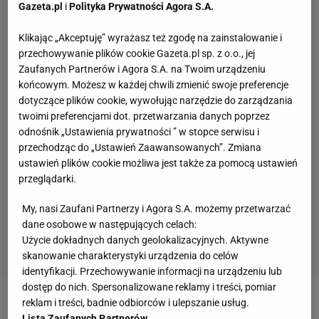
Gazeta.pl
i
Polityka Prywatności Agora S.A.
Klikając „Akceptuję” wyrażasz też zgodę na zainstalowanie i
przechowywanie plików cookie Gazeta.pl sp. z o.o., jej
Zaufanych Partnerów i Agora S.A. na Twoim urządzeniu
końcowym. Możesz w każdej chwili zmienić swoje preferencje
dotyczące plików cookie, wywołując narzędzie do zarządzania
twoimi preferencjami dot. przetwarzania danych poprzez
odnośnik „Ustawienia prywatności ” w stopce serwisu i
przechodząc do „Ustawień Zaawansowanych”. Zmiana
ustawień plików cookie możliwa jest także za pomocą ustawień
przeglądarki.
My, nasi Zaufani Partnerzy i Agora S.A. możemy przetwarzać
dane osobowe w następujących celach:
Użycie dokładnych danych geolokalizacyjnych. Aktywne
skanowanie charakterystyki urządzenia do celów
identyfikacji. Przechowywanie informacji na urządzeniu lub
dostęp do nich. Spersonalizowane reklamy i treści, pomiar
reklam i treści, badnie odbiorców i ulepszanie usług.
Zobacz wideo
Michał Żewłakow zbawcą Legii?
Lista Zaufanych Partnerów