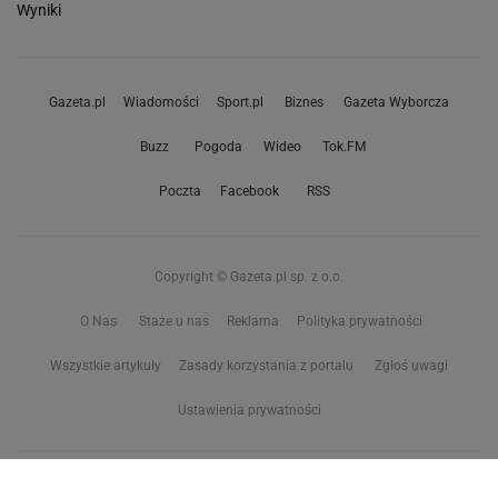
Wyniki
Gazeta.pl
Wiadomości
Sport.pl
Biznes
Gazeta Wyborcza
Buzz
Pogoda
Wideo
Tok.FM
Poczta
Facebook
RSS
Copyright © Gazeta.pl sp. z o.o.
O Nas
Staże u nas
Reklama
Polityka prywatności
Wszystkie artykuły
Zasady korzystania z portalu
Zgłoś uwagi
Ustawienia prywatności
Właściciel niniejszego serwisu nie wyraża zgody na zwielokrotnianie ani inne