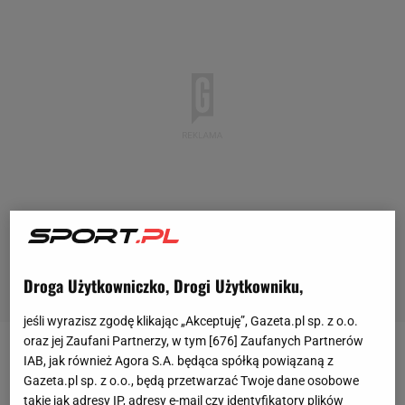
Droga Użytkowniczko, Drogi Użytkowniku,
jeśli wyrazisz zgodę klikając „Akceptuję”, Gazeta.pl sp. z o.o.
oraz jej Zaufani Partnerzy, w tym [
676
] Zaufanych Partnerów
"Nie milkną echa dotkliwej porażki Brazylii z
IAB, jak również Agora S.A. będąca spółką powiązaną z
Gazeta.pl sp. z o.o., będą przetwarzać Twoje dane osobowe
Argentyną. Po tym meczu w kraju głosy były
takie jak adresy IP, adresy e-mail czy identyfikatory plików