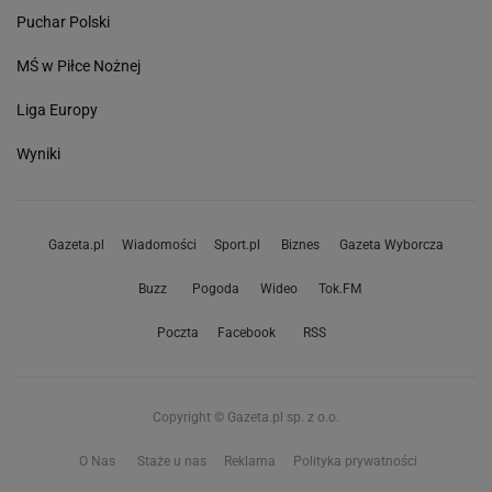
Puchar Polski
MŚ w Piłce Nożnej
Liga Europy
Wyniki
Gazeta.pl
Wiadomości
Sport.pl
Biznes
Gazeta Wyborcza
Buzz
Pogoda
Wideo
Tok.FM
Poczta
Facebook
RSS
Copyright © Gazeta.pl sp. z o.o.
O Nas
Staże u nas
Reklama
Polityka prywatności