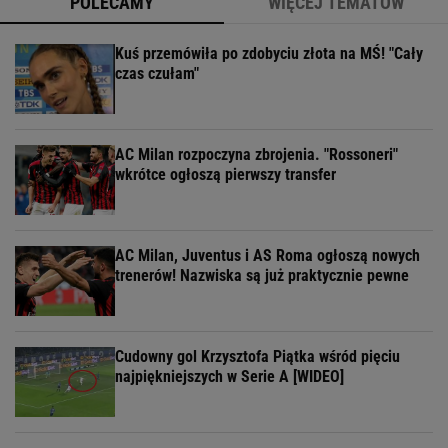
POLECAMY
WIĘCEJ TEMATÓW
Kuś przemówiła po zdobyciu złota na MŚ! "Cały
czas czułam"
AC Milan rozpoczyna zbrojenia. "Rossoneri"
wkrótce ogłoszą pierwszy transfer
AC Milan, Juventus i AS Roma ogłoszą nowych
trenerów! Nazwiska są już praktycznie pewne
Cudowny gol Krzysztofa Piątka wśród pięciu
najpiękniejszych w Serie A [WIDEO]