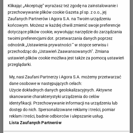
spraw sportowych został Zvonimir Boban, który był
Klikając „Akceptuję” wyrażasz też zgodę na zainstalowanie i
przechowywanie plików cookie Gazeta.pl sp. z o.o., jej
piłkarzem
Milanu w latach 1992-2001. W tym czasie
Zaufanych Partnerów i Agora S.A. na Twoim urządzeniu
zagrał w 251 meczach, strzelił 30 goli i wywalczył 9
końcowym. Możesz w każdej chwili zmienić swoje preferencje
trofeów.
dotyczące plików cookie, wywołując narzędzie do zarządzania
twoimi preferencjami dot. przetwarzania danych poprzez
odnośnik „Ustawienia prywatności ” w stopce serwisu i
przechodząc do „Ustawień Zaawansowanych”. Zmiana
ustawień plików cookie możliwa jest także za pomocą ustawień
przeglądarki.
My, nasi Zaufani Partnerzy i Agora S.A. możemy przetwarzać
dane osobowe w następujących celach:
Użycie dokładnych danych geolokalizacyjnych. Aktywne
skanowanie charakterystyki urządzenia do celów
identyfikacji. Przechowywanie informacji na urządzeniu lub
dostęp do nich. Spersonalizowane reklamy i treści, pomiar
reklam i treści, badnie odbiorców i ulepszanie usług.
Lista Zaufanych Partnerów