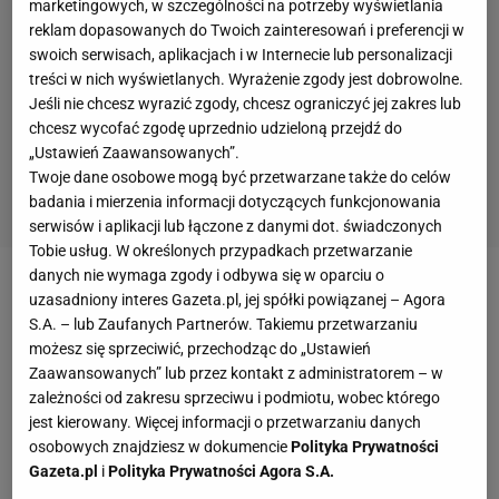
marketingowych, w szczególności na potrzeby wyświetlania
reklam dopasowanych do Twoich zainteresowań i preferencji w
swoich serwisach, aplikacjach i w Internecie lub personalizacji
treści w nich wyświetlanych. Wyrażenie zgody jest dobrowolne.
Jeśli nie chcesz wyrazić zgody, chcesz ograniczyć jej zakres lub
chcesz wycofać zgodę uprzednio udzieloną przejdź do
„Ustawień Zaawansowanych”.
Twoje dane osobowe mogą być przetwarzane także do celów
badania i mierzenia informacji dotyczących funkcjonowania
serwisów i aplikacji lub łączone z danymi dot. świadczonych
Tobie usług. W określonych przypadkach przetwarzanie
danych nie wymaga zgody i odbywa się w oparciu o
AC Milan
nie awansował do Ligi Mistrzów i właśnie
uzasadniony interes Gazeta.pl, jej spółki powiązanej – Agora
S.A. – lub Zaufanych Partnerów. Takiemu przetwarzaniu
przechodzi letnią rewolucję. Z klubu odszedł
możesz się sprzeciwić, przechodząc do „Ustawień
Gennaro Gattuso
, którego na stanowisku trenera
Zaawansowanych” lub przez kontakt z administratorem – w
pierwszego zespołu ma zastąpić
Marco Giampaolo z
zależności od zakresu sprzeciwu i podmiotu, wobec którego
jest kierowany. Więcej informacji o przetwarzaniu danych
Sampdorii Genua
. Na oficjalne potwierdzenie tej
osobowych znajdziesz w dokumencie
Polityka Prywatności
informacji kibice Milanu wciąż czekają, ale w piątek
Gazeta.pl
i
Polityka Prywatności Agora S.A.
klub ogłosił zmiany w zarządzie. Nowym doradcą do