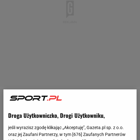
"Sprawa Polaka wydaje się być otwarta. Kownacki
będzie mógł zostać definitywnie zakontraktowany
Droga Użytkowniczko, Drogi Użytkowniku,
tylko w dwóch przypadkach - awans lub jeśli Werder
obniży żądania finansowe. Musi znacząco odbiec od
jeśli wyrazisz zgodę klikając „Akceptuję”, Gazeta.pl sp. z o.o.
oraz jej Zaufani Partnerzy, w tym [
676
] Zaufanych Partnerów
ustalonej kwoty transferu wynoszącej 2,5 mln euro" -