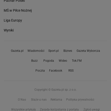
Puchar Polski
MŚ w Piłce Nożnej
Liga Europy
Wyniki
Gazeta.pl
Wiadomości
Sport.pl
Biznes
Gazeta Wyborcza
Buzz
Pogoda
Wideo
Tok.FM
Poczta
Facebook
RSS
Copyright © Gazeta.pl sp. z o.o.
O Nas
Staże u nas
Reklama
Polityka prywatności
Wszystkie artykuły
Zasady korzystania z portalu
Zgłoś uwagi