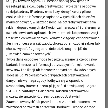
IAB, jak również Agora S.A. będąca spółką powiązaną z
przekazał ostatnio portal liga-zwei.de
. Na ten
Gazeta.pl sp. z o.o., będą przetwarzać Twoje dane osobowe
moment nie wiadomo zatem, jak przyszłość czeka
takie jak adresy IP, adresy e-mail czy identyfikatory plików
cookie lub inne informacje zapisane w tych plikach do celów
28-latka. Patrząc na to, co wyprawia na boisku,
marketingowych, w szczególności na potrzeby wyświetlania
może być jednak spokojny o najbliższe miesiące.
reklam dopasowanych do Twoich zainteresowań i preferencji w
swoich serwisach, aplikacjach i w Internecie lub personalizacji
treści w nich wyświetlanych. Wyrażenie zgody jest dobrowolne.
Jeśli nie chcesz wyrazić zgody, chcesz ograniczyć jej zakres lub
chcesz wycofać zgodę uprzednio udzieloną przejdź do
„Ustawień Zaawansowanych”.
Twoje dane osobowe mogą być przetwarzane także do celów
badania i mierzenia informacji dotyczących funkcjonowania
serwisów i aplikacji lub łączone z danymi dot. świadczonych
Tobie usług. W określonych przypadkach przetwarzanie
danych nie wymaga zgody i odbywa się w oparciu o
uzasadniony interes Gazeta.pl, jej spółki powiązanej – Agora
S.A. – lub Zaufanych Partnerów. Takiemu przetwarzaniu
możesz się sprzeciwić, przechodząc do „Ustawień
Zaawansowanych” lub przez kontakt z administratorem – w
zależności od zakresu sprzeciwu i podmiotu, wobec którego