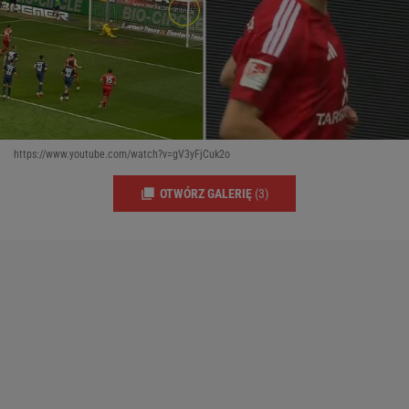
https://www.youtube.com/watch?v=gV3yFjCuk2o
OTWÓRZ GALERIĘ
(3)