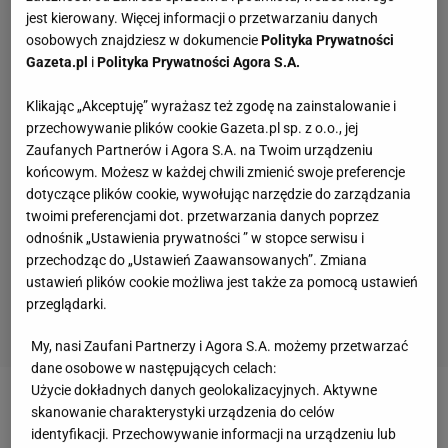
jest kierowany. Więcej informacji o przetwarzaniu danych
osobowych znajdziesz w dokumencie
Polityka Prywatności
Gazeta.pl
i
Polityka Prywatności Agora S.A.
Klikając „Akceptuję” wyrażasz też zgodę na zainstalowanie i
przechowywanie plików cookie Gazeta.pl sp. z o.o., jej
Zaufanych Partnerów i Agora S.A. na Twoim urządzeniu
końcowym. Możesz w każdej chwili zmienić swoje preferencje
dotyczące plików cookie, wywołując narzędzie do zarządzania
twoimi preferencjami dot. przetwarzania danych poprzez
odnośnik „Ustawienia prywatności ” w stopce serwisu i
przechodząc do „Ustawień Zaawansowanych”. Zmiana
ustawień plików cookie możliwa jest także za pomocą ustawień
przeglądarki.
My, nasi Zaufani Partnerzy i Agora S.A. możemy przetwarzać
dane osobowe w następujących celach:
Użycie dokładnych danych geolokalizacyjnych. Aktywne
Zobacz wideo
Żelazny: Jagiellonia zagrała lepszy
skanowanie charakterystyki urządzenia do celów
identyfikacji. Przechowywanie informacji na urządzeniu lub
mecz niż Legia, ale wciąż to była przepaść