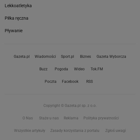
Lekkoatletyka
Piłka ręczna
Pływanie
Gazeta.pl
Wiadomości
Sport.pl
Biznes
Gazeta Wyborcza
Buzz
Pogoda
Wideo
Tok.FM
Poczta
Facebook
RSS
Copyright © Gazeta.pl sp. z o.o.
O Nas
Staże u nas
Reklama
Polityka prywatności
Wszystkie artykuły
Zasady korzystania z portalu
Zgłoś uwagi