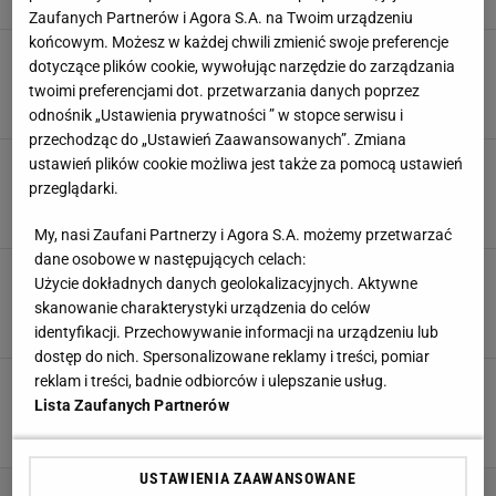
Zaufanych Partnerów i Agora S.A. na Twoim urządzeniu
końcowym. Możesz w każdej chwili zmienić swoje preferencje
Marzenie każdego gracza na lotnisku. Świetny
dotyczące plików cookie, wywołując narzędzie do zarządzania
pomysł
twoimi preferencjami dot. przetwarzania danych poprzez
7 GRUDNIA 2022, 12:43
Daniel Hudoń,
odnośnik „Ustawienia prywatności ” w stopce serwisu i
przechodząc do „Ustawień Zaawansowanych”. Zmiana
Zobacz, jak wygląda bijatyka w świecie LoL-a.
ustawień plików cookie możliwa jest także za pomocą ustawień
Tak wygląda "Project L"
przeglądarki.
6 GRUDNIA 2022, 17:01
Daniel Hudoń,
My, nasi Zaufani Partnerzy i Agora S.A. możemy przetwarzać
dane osobowe w następujących celach:
Riot Games z rekordowym budżetem. Twórcy
Użycie dokładnych danych geolokalizacyjnych. Aktywne
LoL-a przygotowują się na 2023 rok
skanowanie charakterystyki urządzenia do celów
29 LISTOPADA 2022, 16:41
Daniel Hudoń,
identyfikacji. Przechowywanie informacji na urządzeniu lub
dostęp do nich. Spersonalizowane reklamy i treści, pomiar
reklam i treści, badnie odbiorców i ulepszanie usług.
Innowacyjny projekt Riotu i Ubisoftu. Razem
chcą walczyć z toksycznością
Lista Zaufanych Partnerów
17 LISTOPADA 2022, 13:25
Daniel Hudoń,
USTAWIENIA ZAAWANSOWANE