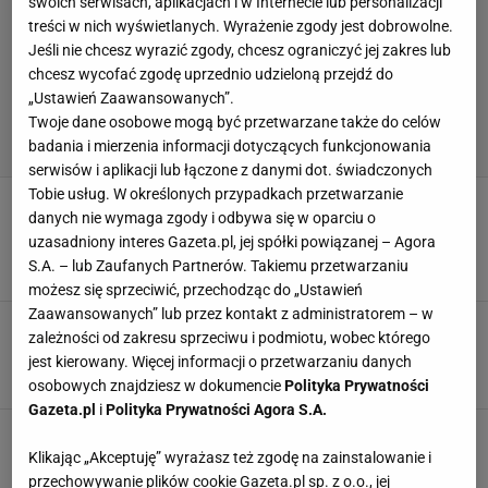
swoich serwisach, aplikacjach i w Internecie lub personalizacji
treści w nich wyświetlanych. Wyrażenie zgody jest dobrowolne.
Jeśli nie chcesz wyrazić zgody, chcesz ograniczyć jej zakres lub
chcesz wycofać zgodę uprzednio udzieloną przejdź do
„Ustawień Zaawansowanych”.
Twoje dane osobowe mogą być przetwarzane także do celów
badania i mierzenia informacji dotyczących funkcjonowania
serwisów i aplikacji lub łączone z danymi dot. świadczonych
Tobie usług. W określonych przypadkach przetwarzanie
Klimat przyprawiający o ciarki. Riot Games
danych nie wymaga zgody i odbywa się w oparciu o
zaprezentowało nową mapę swojej hitowej
produkcji
uzasadniony interes Gazeta.pl, jej spółki powiązanej – Agora
S.A. – lub Zaufanych Partnerów. Takiemu przetwarzaniu
3 STYCZNIA 2023, 15:09
Daniel Hudoń,
możesz się sprzeciwić, przechodząc do „Ustawień
Zaawansowanych” lub przez kontakt z administratorem – w
VALORANT w końcu trafi do Chin. Dwa lata po
zależności od zakresu sprzeciwu i podmiotu, wobec którego
premierze
jest kierowany. Więcej informacji o przetwarzaniu danych
29 GRUDNIA 2022, 12:17
Daniel Hudoń,
osobowych znajdziesz w dokumencie
Polityka Prywatności
Gazeta.pl
i
Polityka Prywatności Agora S.A.
Gry Riotu w Xbox Game Pass. Obok tych
bonusów nie można przejść obojętnie
Klikając „Akceptuję” wyrażasz też zgodę na zainstalowanie i
przechowywanie plików cookie Gazeta.pl sp. z o.o., jej
9 GRUDNIA 2022, 11:43
Daniel Hudoń,