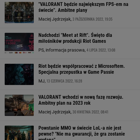
"VALORANT będzie największym FPS-em na
świecie". Ambitne plany
3 PAŹDZIERNIKA 2022, 19:35
Maciej Jędrzejak,
Nadchodzi "Meet at Rift". Święto dla
miłośników produkcji Riot Games
4 LIPCA 2022, 13:08
PS, informacja prasowa,
Riot będzie współpracować z Microsoftem.
Specjalna przepustka w Game Passie
13 CZERWCA 2022, 16:28
MJ,
VALORANT wchodzi w nową fazę rozwoju.
Ambitny plan na 2023 rok
30 KWIETNIA 2022, 08:41
Maciej Jędrzejak,
Powstanie MMO w świecie LoL-a nie jest
pewne? "Nie ma gwarancji, że gra zostanie
wydana"