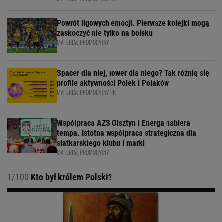
Powrót ligowych emocji. Pierwsze kolejki mogą
zaskoczyć nie tylko na boisku
MATERIAŁ PROMOCYJNY
Spacer dla niej, rower dla niego? Tak różnią się
profile aktywności Polek i Polaków
MATERIAŁ PROMOCYJNY PR
Współpraca AZS Olsztyn i Energa nabiera
tempa. Istotna współpraca strategiczna dla
siatkarskiego klubu i marki
MATERIAŁ PROMOCYJNY
1/100
Kto był królem Polski?