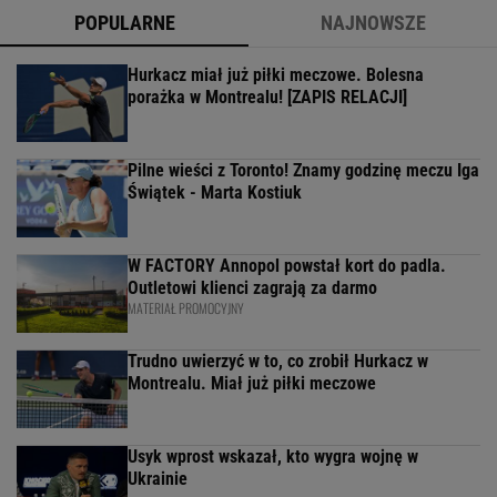
POPULARNE
NAJNOWSZE
Hurkacz miał już piłki meczowe. Bolesna
porażka w Montrealu! [ZAPIS RELACJI]
Pilne wieści z Toronto! Znamy godzinę meczu Iga
Świątek - Marta Kostiuk
W FACTORY Annopol powstał kort do padla.
Outletowi klienci zagrają za darmo
MATERIAŁ PROMOCYJNY
Trudno uwierzyć w to, co zrobił Hurkacz w
Montrealu. Miał już piłki meczowe
Usyk wprost wskazał, kto wygra wojnę w
Ukrainie