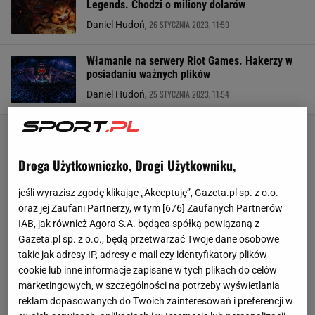
Legends. Chodzi o miliony dolarów
26 STYCZNIA 2023, 11:59
Daniel Hudoń,
Włamanie na serwery Riot Games. Hakerzy w
posiadaniu ważnych plików
25 STYCZNIA 2023, 11:54
Daniel Hudoń,
Droga Użytkowniczko, Drogi Użytkowniku,
jeśli wyrazisz zgodę klikając „Akceptuję”, Gazeta.pl sp. z o.o.
oraz jej Zaufani Partnerzy, w tym [
676
] Zaufanych Partnerów
IAB, jak również Agora S.A. będąca spółką powiązaną z
Gazeta.pl sp. z o.o., będą przetwarzać Twoje dane osobowe
takie jak adresy IP, adresy e-mail czy identyfikatory plików
cookie lub inne informacje zapisane w tych plikach do celów
marketingowych, w szczególności na potrzeby wyświetlania
reklam dopasowanych do Twoich zainteresowań i preferencji w