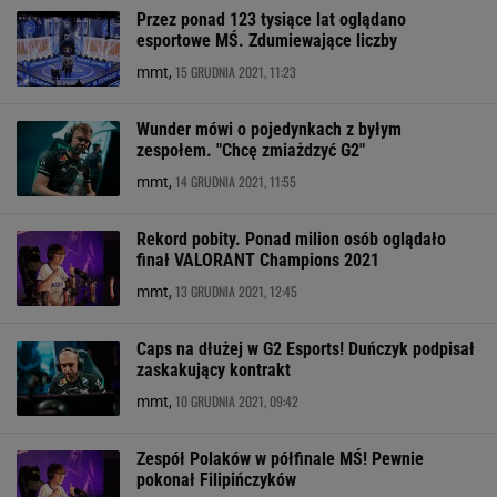
Przez ponad 123 tysiące lat oglądano
esportowe MŚ. Zdumiewające liczby
15 GRUDNIA 2021, 11:23
mmt,
Wunder mówi o pojedynkach z byłym
zespołem. "Chcę zmiażdzyć G2"
14 GRUDNIA 2021, 11:55
mmt,
Rekord pobity. Ponad milion osób oglądało
finał VALORANT Champions 2021
13 GRUDNIA 2021, 12:45
mmt,
Caps na dłużej w G2 Esports! Duńczyk podpisał
zaskakujący kontrakt
10 GRUDNIA 2021, 09:42
mmt,
Zespół Polaków w półfinale MŚ! Pewnie
pokonał Filipińczyków