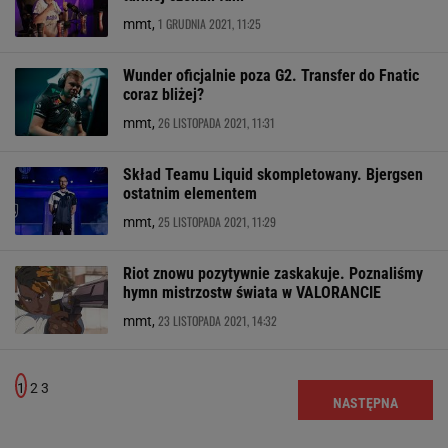
1 GRUDNIA 2021, 11:25
mmt,
Wunder oficjalnie poza G2. Transfer do Fnatic
coraz bliżej?
26 LISTOPADA 2021, 11:31
mmt,
Skład Teamu Liquid skompletowany. Bjergsen
ostatnim elementem
25 LISTOPADA 2021, 11:29
mmt,
Riot znowu pozytywnie zaskakuje. Poznaliśmy
hymn mistrzostw świata w VALORANCIE
23 LISTOPADA 2021, 14:32
mmt,
1
2
3
NASTĘPNA