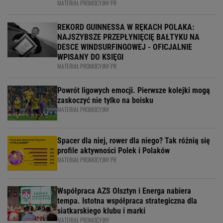
MATERIAŁ PROMOCYJNY PR
REKORD GUINNESSA W RĘKACH POLAKA:
NAJSZYBSZE PRZEPŁYNIĘCIĘ BAŁTYKU NA
DESCE WINDSURFINGOWEJ - OFICJALNIE
WPISANY DO KSIĘGI
MATERIAŁ PROMOCYJNY PR
Powrót ligowych emocji. Pierwsze kolejki mogą
zaskoczyć nie tylko na boisku
MATERIAŁ PROMOCYJNY
Spacer dla niej, rower dla niego? Tak różnią się
profile aktywności Polek i Polaków
MATERIAŁ PROMOCYJNY PR
Współpraca AZS Olsztyn i Energa nabiera
tempa. Istotna współpraca strategiczna dla
siatkarskiego klubu i marki
MATERIAŁ PROMOCYJNY