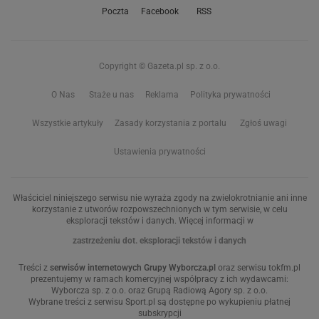
Poczta
Facebook
RSS
Copyright © Gazeta.pl sp. z o.o.
O Nas
Staże u nas
Reklama
Polityka prywatności
Wszystkie artykuły
Zasady korzystania z portalu
Zgłoś uwagi
Ustawienia prywatności
Właściciel niniejszego serwisu nie wyraża zgody na zwielokrotnianie ani inne
korzystanie z utworów rozpowszechnionych w tym serwisie, w celu
eksploracji tekstów i danych. Więcej informacji w
zastrzeżeniu dot. eksploracji tekstów i danych
Treści z
serwisów internetowych Grupy Wyborcza.pl
oraz serwisu tokfm.pl
prezentujemy w ramach komercyjnej współpracy z ich wydawcami:
Wyborcza sp. z o.o. oraz Grupą Radiową Agory sp. z o.o.
Wybrane treści z serwisu Sport.pl są dostępne po wykupieniu płatnej
subskrypcji