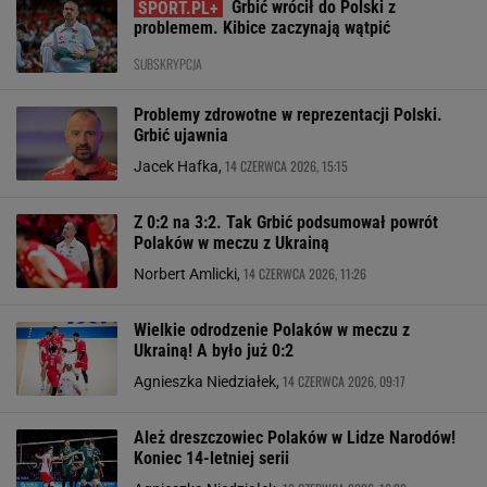
Grbić wrócił do Polski z
problemem. Kibice zaczynają wątpić
SUBSKRYPCJA
Problemy zdrowotne w reprezentacji Polski.
Grbić ujawnia
14 CZERWCA 2026, 15:15
Jacek Hafka,
Z 0:2 na 3:2. Tak Grbić podsumował powrót
Polaków w meczu z Ukrainą
14 CZERWCA 2026, 11:26
Norbert Amlicki,
Wielkie odrodzenie Polaków w meczu z
Ukrainą! A było już 0:2
14 CZERWCA 2026, 09:17
Agnieszka Niedziałek,
Ależ dreszczowiec Polaków w Lidze Narodów!
Koniec 14-letniej serii