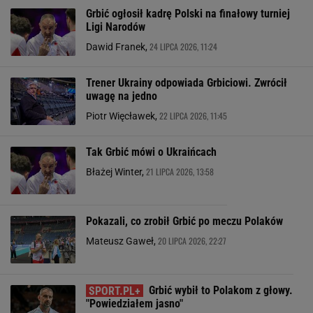
Grbić ogłosił kadrę Polski na finałowy turniej
Ligi Narodów
24 LIPCA 2026, 11:24
Dawid Franek,
Trener Ukrainy odpowiada Grbiciowi. Zwrócił
uwagę na jedno
22 LIPCA 2026, 11:45
Piotr Więcławek,
Tak Grbić mówi o Ukraińcach
21 LIPCA 2026, 13:58
Błażej Winter,
Pokazali, co zrobił Grbić po meczu Polaków
20 LIPCA 2026, 22:27
Mateusz Gaweł,
Grbić wybił to Polakom z głowy.
"Powiedziałem jasno"