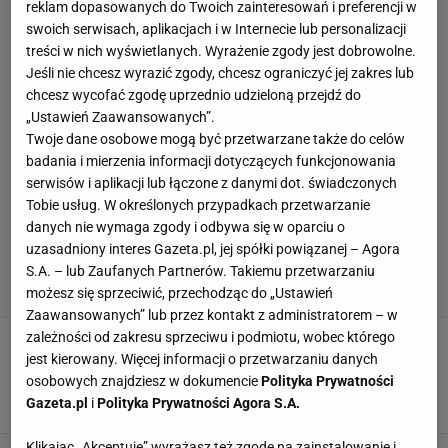
reklam dopasowanych do Twoich zainteresowań i preferencji w
swoich serwisach, aplikacjach i w Internecie lub personalizacji
treści w nich wyświetlanych. Wyrażenie zgody jest dobrowolne.
Jeśli nie chcesz wyrazić zgody, chcesz ograniczyć jej zakres lub
chcesz wycofać zgodę uprzednio udzieloną przejdź do
„Ustawień Zaawansowanych”.
Twoje dane osobowe mogą być przetwarzane także do celów
badania i mierzenia informacji dotyczących funkcjonowania
serwisów i aplikacji lub łączone z danymi dot. świadczonych
Tobie usług. W określonych przypadkach przetwarzanie
danych nie wymaga zgody i odbywa się w oparciu o
uzasadniony interes Gazeta.pl, jej spółki powiązanej – Agora
S.A. – lub Zaufanych Partnerów. Takiemu przetwarzaniu
możesz się sprzeciwić, przechodząc do „Ustawień
Zaawansowanych” lub przez kontakt z administratorem – w
zależności od zakresu sprzeciwu i podmiotu, wobec którego
Polak "ocieka złotem", a Grbić
trzyma go na ławce. Kibicom trudno to
jest kierowany. Więcej informacji o przetwarzaniu danych
zrozumieć
osobowych znajdziesz w dokumencie
Polityka Prywatności
Gazeta.pl
i
Polityka Prywatności Agora S.A.
SUBSKRYPCJA
Klikając „Akceptuję” wyrażasz też zgodę na zainstalowanie i