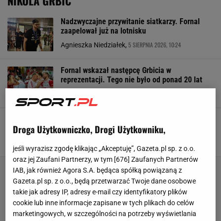
NIKOLA GRBIĆ
Nadzwyczajne przywitanie siatkarzy. Fornal
zaapelował już na lotnisku
5 SIERPNIA 2026, 10:24
Agnieszka Niedziałek,
Fornal wskazał następcę Grbicia w
reprezentacji. Tego nie było od ponad 20 lat
4 SIERPNIA 2026, 09:05
Hubert Rybkowski,
Tak Polacy traktują Grbicia. Jego brat jest
Droga Użytkowniczko, Drogi Użytkowniku,
zdumiony. "To nieprawdopodobne"
4 SIERPNIA 2026, 06:00
Bartosz Naus,
jeśli wyrazisz zgodę klikając „Akceptuję”, Gazeta.pl sp. z o.o.
oraz jej Zaufani Partnerzy, w tym [
676
] Zaufanych Partnerów
IAB, jak również Agora S.A. będąca spółką powiązaną z
Gazeta.pl sp. z o.o., będą przetwarzać Twoje dane osobowe
takie jak adresy IP, adresy e-mail czy identyfikatory plików
cookie lub inne informacje zapisane w tych plikach do celów
marketingowych, w szczególności na potrzeby wyświetlania