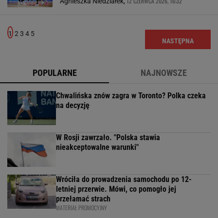
12 CZERWCA 2026, 16:32
Agnieszka Niedziałek,
1
2
3
4
5
NASTĘPNA
POPULARNE
NAJNOWSZE
Chwalińska znów zagra w Toronto? Polka czeka
na decyzję
W Rosji zawrzało. "Polska stawia
nieakceptowalne warunki"
Wróciła do prowadzenia samochodu po 12-
letniej przerwie. Mówi, co pomogło jej
przełamać strach
MATERIAŁ PROMOCYJNY