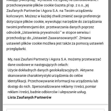
Polska światową potęgą. Grbić zaryzykował.
przechowywanie plików cookie Gazeta.pl sp. z o.o., jej
"Naraził się na krytykę"
Zaufanych Partnerów i Agora S.A. na Twoim urządzeniu
3 SIERPNIA 2026, 08:37
Szymon Mańkowski,
końcowym. Możesz w każdej chwili zmienić swoje preferencje
dotyczące plików cookie, wywołując narzędzie do zarządzania
Polacy nie byli w stanie dłużej
twoimi preferencjami dot. przetwarzania danych poprzez
chować Leona. Grbić zagrał va banque
odnośnik „Ustawienia prywatności ” w stopce serwisu i
przechodząc do „Ustawień Zaawansowanych”. Zmiana
SUBSKRYPCJA
ustawień plików cookie możliwa jest także za pomocą ustawień
przeglądarki.
Polacy zagrają o obronę tytułu. Grbić wskazał
kluczowy element
My, nasi Zaufani Partnerzy i Agora S.A. możemy przetwarzać
1 SIERPNIA 2026, 16:23
Agnieszka Piskorz,
dane osobowe w następujących celach:
Użycie dokładnych danych geolokalizacyjnych. Aktywne
Leon odpalił bombę, Polacy
skanowanie charakterystyki urządzenia do celów
zaskoczeni. "Stałem i patrzyłem"
identyfikacji. Przechowywanie informacji na urządzeniu lub
dostęp do nich. Spersonalizowane reklamy i treści, pomiar
SUBSKRYPCJA
reklam i treści, badnie odbiorców i ulepszanie usług.
Lista Zaufanych Partnerów
Tak Grbić zwrócił się do Leona. Nie musiał
powtarzać. "Wszyscy widzieli"