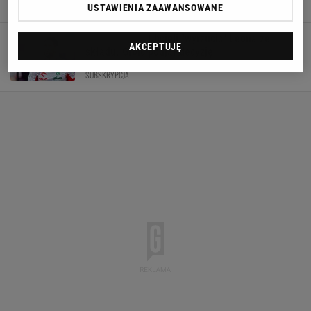
1 SIERPNIA 2026, 13:45
Hubert Rybkowski,
USTAWIENIA ZAAWANSOWANE
Chcieli "wyrzucić" Leona ze
AKCEPTUJĘ
składu. Grbić podjął decyzję
SUBSKRYPCJA