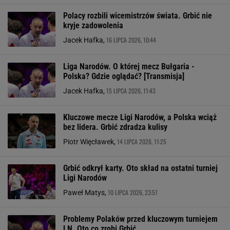
Polacy rozbili wicemistrzów świata. Grbić nie
kryje zadowolenia
16 LIPCA 2026, 10:44
Jacek Hafka,
Liga Narodów. O której mecz Bułgaria -
Polska? Gdzie oglądać? [Transmisja]
15 LIPCA 2026, 11:43
Jacek Hafka,
Kluczowe mecze Ligi Narodów, a Polska wciąż
bez lidera. Grbić zdradza kulisy
14 LIPCA 2026, 11:25
Piotr Więcławek,
Grbić odkrył karty. Oto skład na ostatni turniej
Ligi Narodów
10 LIPCA 2026, 23:57
Paweł Matys,
Problemy Polaków przed kluczowym turniejem
LN. Oto co zrobi Grbić