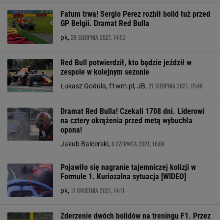
Fatum trwa! Sergio Perez rozbił bolid tuż przed
GP Belgii. Dramat Red Bulla
29 SIERPNIA 2021, 14:53
pk,
Red Bull potwierdził, kto będzie jeździł w
zespole w kolejnym sezonie
27 SIERPNIA 2021, 15:46
Łukasz Godula, f1wm.pl, JB,
Dramat Red Bulla! Czekali 1708 dni. Liderowi
na cztery okrążenia przed metą wybuchła
opona!
6 CZERWCA 2021, 16:08
Jakub Balcerski,
Pojawiło się nagranie tajemniczej kolizji w
Formule 1. Kuriozalna sytuacja [WIDEO]
17 KWIETNIA 2021, 14:11
pk,
Zderzenie dwóch bolidów na treningu F1. Przez