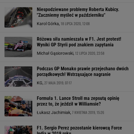
Niespodziewane problemy Roberta Kubicy.
"Zaczniemy myśleć w październiku"
18 LIPCA 2020, 12:08
Karol Górka,
Różowa siła namieszała w F1. Jest protest!
Wyniki GP Styrii pod znakiem zapytania
12 LIPCA 2020, 22:58
Michał Gąsiorowski,
Podczas GP Monako prawie przejechano dwóch
porządkowych! Wstrząsające nagranie
27 MAJA 2019, 07:17
KG,
Formuła 1. Lance Stroll ma zepsutą opinię
przez to, że jeździł w Williamsie?
7 KWIETNIA 2019, 15:26
Łukasz Jachimiak,
F1. Sergio Perez pozostanie kierowcą Force
India w 2019 roku