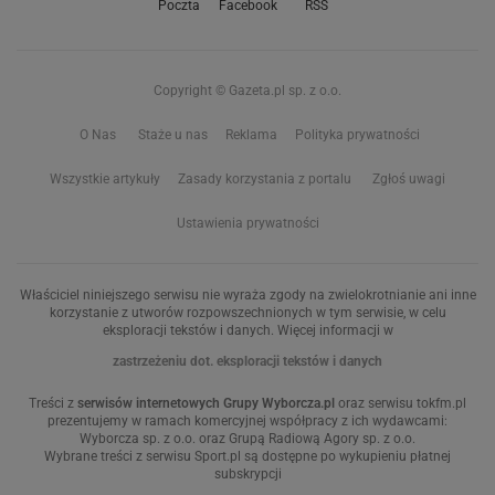
Poczta
Facebook
RSS
Copyright © Gazeta.pl sp. z o.o.
O Nas
Staże u nas
Reklama
Polityka prywatności
Wszystkie artykuły
Zasady korzystania z portalu
Zgłoś uwagi
Ustawienia prywatności
Właściciel niniejszego serwisu nie wyraża zgody na zwielokrotnianie ani inne
korzystanie z utworów rozpowszechnionych w tym serwisie, w celu
eksploracji tekstów i danych. Więcej informacji w
zastrzeżeniu dot. eksploracji tekstów i danych
Treści z
serwisów internetowych Grupy Wyborcza.pl
oraz serwisu tokfm.pl
prezentujemy w ramach komercyjnej współpracy z ich wydawcami:
Wyborcza sp. z o.o. oraz Grupą Radiową Agory sp. z o.o.
Wybrane treści z serwisu Sport.pl są dostępne po wykupieniu płatnej
subskrypcji