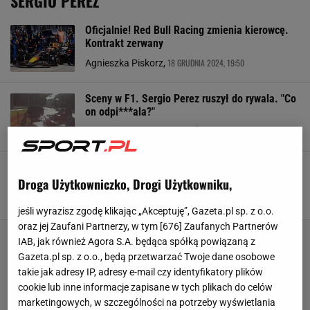
SERGIO PEREZ
Oficjalnie! Red Bull Racing zmienia kierowcę.
Kontrakt zerwany
18 GRUDNIA 2024, 19:50
Agnieszka Piskorz,
Sceny w F1. Sergio Perez ruszył do rywala. "Co
on odpi***ala?"
15 WRZEŚNIA 2024, 17:35
Hubert Rybkowski,
Dantejskie sceny podczas F1. Nie oszczędzili
nawet kobiety [WIDEO]
Droga Użytkowniczko, Drogi Użytkowniku,
30 PAŹDZIERNIKA 2023, 12:47
Karolina Jaskulska,
jeśli wyrazisz zgodę klikając „Akceptuję”, Gazeta.pl sp. z o.o.
oraz jej Zaufani Partnerzy, w tym [
676
] Zaufanych Partnerów
IAB, jak również Agora S.A. będąca spółką powiązaną z
Gazeta.pl sp. z o.o., będą przetwarzać Twoje dane osobowe
takie jak adresy IP, adresy e-mail czy identyfikatory plików
cookie lub inne informacje zapisane w tych plikach do celów
marketingowych, w szczególności na potrzeby wyświetlania