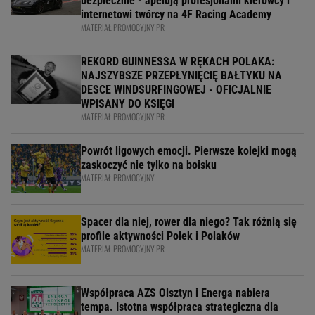
bezpiecznie - apelują profesjonalni kierowcy i
internetowi twórcy na 4F Racing Academy
MATERIAŁ PROMOCYJNY PR
REKORD GUINNESSA W RĘKACH POLAKA:
NAJSZYBSZE PRZEPŁYNIĘCIĘ BAŁTYKU NA
DESCE WINDSURFINGOWEJ - OFICJALNIE
WPISANY DO KSIĘGI
MATERIAŁ PROMOCYJNY PR
Powrót ligowych emocji. Pierwsze kolejki mogą
zaskoczyć nie tylko na boisku
MATERIAŁ PROMOCYJNY
Spacer dla niej, rower dla niego? Tak różnią się
profile aktywności Polek i Polaków
MATERIAŁ PROMOCYJNY PR
Współpraca AZS Olsztyn i Energa nabiera
tempa. Istotna współpraca strategiczna dla