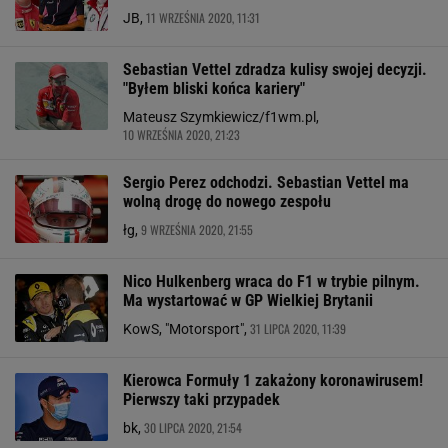
11 WRZEŚNIA 2020, 11:31
JB,
Sebastian Vettel zdradza kulisy swojej decyzji.
"Byłem bliski końca kariery"
Mateusz Szymkiewicz/f1wm.pl,
10 WRZEŚNIA 2020, 21:23
Sergio Perez odchodzi. Sebastian Vettel ma
wolną drogę do nowego zespołu
9 WRZEŚNIA 2020, 21:55
łg,
Nico Hulkenberg wraca do F1 w trybie pilnym.
Ma wystartować w GP Wielkiej Brytanii
31 LIPCA 2020, 11:39
KowS, "Motorsport",
Kierowca Formuły 1 zakażony koronawirusem!
Pierwszy taki przypadek
30 LIPCA 2020, 21:54
bk,