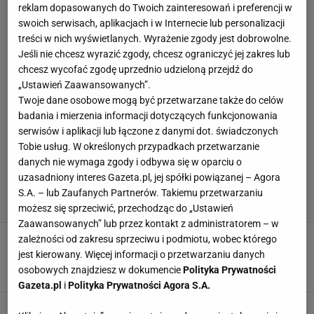
reklam dopasowanych do Twoich zainteresowań i preferencji w
swoich serwisach, aplikacjach i w Internecie lub personalizacji
treści w nich wyświetlanych. Wyrażenie zgody jest dobrowolne.
Jeśli nie chcesz wyrazić zgody, chcesz ograniczyć jej zakres lub
chcesz wycofać zgodę uprzednio udzieloną przejdź do
„Ustawień Zaawansowanych”.
Twoje dane osobowe mogą być przetwarzane także do celów
badania i mierzenia informacji dotyczących funkcjonowania
serwisów i aplikacji lub łączone z danymi dot. świadczonych
Tobie usług. W określonych przypadkach przetwarzanie
danych nie wymaga zgody i odbywa się w oparciu o
uzasadniony interes Gazeta.pl, jej spółki powiązanej – Agora
S.A. – lub Zaufanych Partnerów. Takiemu przetwarzaniu
możesz się sprzeciwić, przechodząc do „Ustawień
Zaawansowanych” lub przez kontakt z administratorem – w
Hat-trick Verstappena! Zdobył kolejny tytuł
zależności od zakresu sprzeciwu i podmiotu, wobec którego
mistrza świata Formuły 1
jest kierowany. Więcej informacji o przetwarzaniu danych
osobowych znajdziesz w dokumencie
Polityka Prywatności
7 PAŹDZIERNIKA 2023, 21:24
Błażej Winter,
Gazeta.pl
i
Polityka Prywatności Agora S.A.
Dominacja Red Bulla trwa. Perez i Verstappen