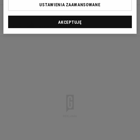
USTAWIENIA ZAAWANSOWANE
Skandal w F1. Verstappen otrzymał haniebne
wiadomości
AKCEPTUJĘ
17 LISTOPADA 2022, 17:53
Agnieszka Piskorz,