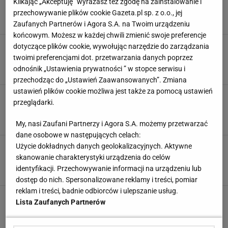
Klikając „Akceptuję” wyrażasz też zgodę na zainstalowanie i
nieuchwytni
przechowywanie plików cookie Gazeta.pl sp. z o.o., jej
30 KWIETNIA 2023, 15:48
Dawid Gruntkowski,
Zaufanych Partnerów i Agora S.A. na Twoim urządzeniu
końcowym. Możesz w każdej chwili zmienić swoje preferencje
Dominacja Red Bulla w F1 trwa. Sędziowie
dotyczące plików cookie, wywołując narzędzie do zarządzania
zrzucili Alonso z podium
twoimi preferencjami dot. przetwarzania danych poprzez
odnośnik „Ustawienia prywatności ” w stopce serwisu i
19 MARCA 2023, 19:44
Dawid Gruntkowski,
przechodząc do „Ustawień Zaawansowanych”. Zmiana
ustawień plików cookie możliwa jest także za pomocą ustawień
Dramat Verstappena w kwalifikacjach do GP
przeglądarki.
Arabii Saudyjskiej
18 MARCA 2023, 19:36
Jakub Seweryn,
My, nasi Zaufani Partnerzy i Agora S.A. możemy przetwarzać
dane osobowe w następujących celach:
Wielka gwiazda na meczu Polaków. Ale
Użycie dokładnych danych geolokalizacyjnych. Aktywne
wspierała rywali [WIDEO]
skanowanie charakterystyki urządzenia do celów
identyfikacji. Przechowywanie informacji na urządzeniu lub
23 LISTOPADA 2022, 08:36
Aleksander Bernard,
dostęp do nich. Spersonalizowane reklamy i treści, pomiar
reklam i treści, badnie odbiorców i ulepszanie usług.
Red Bull nie dopiął swego. Pierwszy dublet w
Lista Zaufanych Partnerów
historii przeszedł im koło nosa
20 LISTOPADA 2022, 16:20
Dawid Gruntkowski,