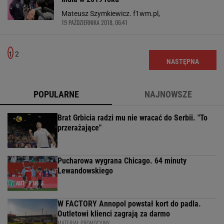
Mateusz Szymkiewicz. f1wm.pl,
19 PAŹDZIERNIKA 2018, 06:41
1
2
NASTĘPNA
POPULARNE
NAJNOWSZE
Brat Grbicia radzi mu nie wracać do Serbii. "To
przerażające"
Pucharowa wygrana Chicago. 64 minuty
Lewandowskiego
W FACTORY Annopol powstał kort do padla.
Outletowi klienci zagrają za darmo
MATERIAŁ PROMOCYJNY