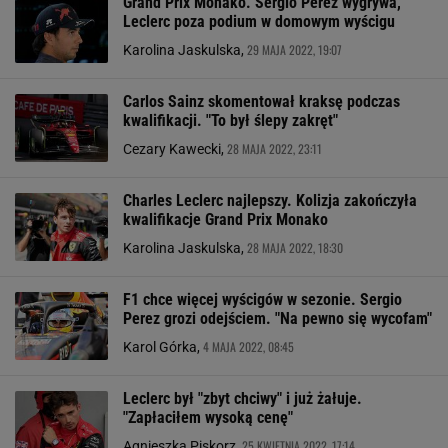
Grand Prix Monako. Sergio Perez wygrywa,
Leclerc poza podium w domowym wyścigu
29 MAJA 2022, 19:07
Karolina Jaskulska,
Carlos Sainz skomentował kraksę podczas
kwalifikacji. "To był ślepy zakręt"
28 MAJA 2022, 23:11
Cezary Kawecki,
Charles Leclerc najlepszy. Kolizja zakończyła
kwalifikacje Grand Prix Monako
28 MAJA 2022, 18:30
Karolina Jaskulska,
F1 chce więcej wyścigów w sezonie. Sergio
Perez grozi odejściem. "Na pewno się wycofam"
4 MAJA 2022, 08:45
Karol Górka,
Leclerc był "zbyt chciwy" i już żałuje.
"Zapłaciłem wysoką cenę"
25 KWIETNIA 2022, 17:14
Agnieszka Piskorz,