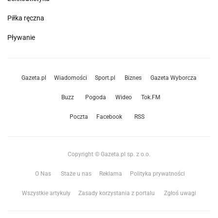
Piłka ręczna
Pływanie
Gazeta.pl
Wiadomości
Sport.pl
Biznes
Gazeta Wyborcza
Buzz
Pogoda
Wideo
Tok.FM
Poczta
Facebook
RSS
Copyright © Gazeta.pl sp. z o.o.
O Nas
Staże u nas
Reklama
Polityka prywatności
Wszystkie artykuły
Zasady korzystania z portalu
Zgłoś uwagi