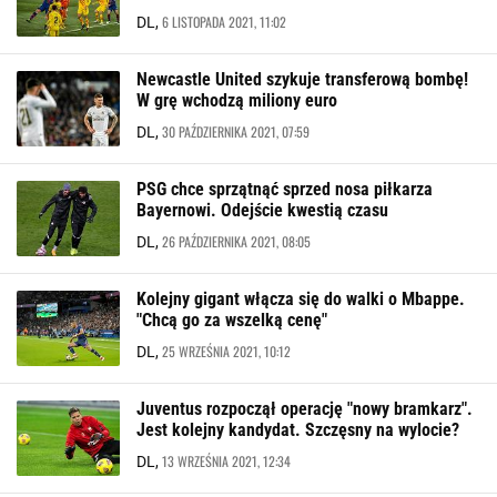
6 LISTOPADA 2021, 11:02
DL,
Newcastle United szykuje transferową bombę!
W grę wchodzą miliony euro
30 PAŹDZIERNIKA 2021, 07:59
DL,
PSG chce sprzątnąć sprzed nosa piłkarza
Bayernowi. Odejście kwestią czasu
26 PAŹDZIERNIKA 2021, 08:05
DL,
Kolejny gigant włącza się do walki o Mbappe.
"Chcą go za wszelką cenę"
25 WRZEŚNIA 2021, 10:12
DL,
Juventus rozpoczął operację "nowy bramkarz".
Jest kolejny kandydat. Szczęsny na wylocie?
13 WRZEŚNIA 2021, 12:34
DL,