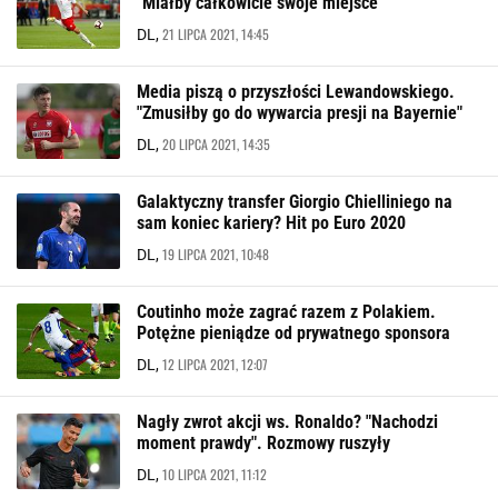
"Miałby całkowicie swoje miejsce"
21 LIPCA 2021, 14:45
DL,
Media piszą o przyszłości Lewandowskiego.
"Zmusiłby go do wywarcia presji na Bayernie"
20 LIPCA 2021, 14:35
DL,
Galaktyczny transfer Giorgio Chielliniego na
sam koniec kariery? Hit po Euro 2020
19 LIPCA 2021, 10:48
DL,
Coutinho może zagrać razem z Polakiem.
Potężne pieniądze od prywatnego sponsora
12 LIPCA 2021, 12:07
DL,
Nagły zwrot akcji ws. Ronaldo? "Nachodzi
moment prawdy". Rozmowy ruszyły
10 LIPCA 2021, 11:12
DL,