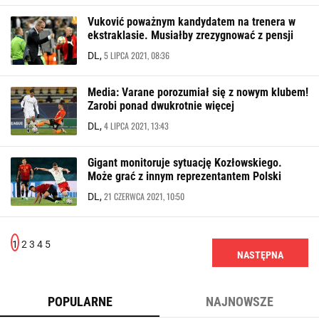
Vuković poważnym kandydatem na trenera w
ekstraklasie. Musiałby zrezygnować z pensji
5 LIPCA 2021, 08:36
DL,
Media: Varane porozumiał się z nowym klubem!
Zarobi ponad dwukrotnie więcej
4 LIPCA 2021, 13:43
DL,
Gigant monitoruje sytuację Kozłowskiego.
Może grać z innym reprezentantem Polski
21 CZERWCA 2021, 10:50
DL,
1
2
3
4
5
NASTĘPNA
POPULARNE
NAJNOWSZE