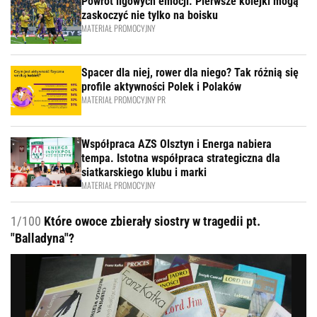
Powrót ligowych emocji. Pierwsze kolejki mogą
zaskoczyć nie tylko na boisku
MATERIAŁ PROMOCYJNY
Spacer dla niej, rower dla niego? Tak różnią się
profile aktywności Polek i Polaków
MATERIAŁ PROMOCYJNY PR
Współpraca AZS Olsztyn i Energa nabiera
tempa. Istotna współpraca strategiczna dla
siatkarskiego klubu i marki
MATERIAŁ PROMOCYJNY
1/100
Które owoce zbierały siostry w tragedii pt.
"Balladyna"?