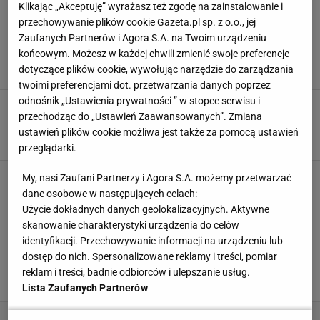
SUBSKRYPCJA
Klikając „Akceptuję” wyrażasz też zgodę na zainstalowanie i
przechowywanie plików cookie Gazeta.pl sp. z o.o., jej
Dramat Polaka w Klingenthal. W kwalifikacjach
Zaufanych Partnerów i Agora S.A. na Twoim urządzeniu
już miał awans. Oto wyniki
końcowym. Możesz w każdej chwili zmienić swoje preferencje
10 GRUDNIA 2023, 15:43
Hubert Rybkowski,
dotyczące plików cookie, wywołując narzędzie do zarządzania
twoimi preferencjami dot. przetwarzania danych poprzez
odnośnik „Ustawienia prywatności ” w stopce serwisu i
Ukrainiec przeskoczył wszystkich Polaków.
przechodząc do „Ustawień Zaawansowanych”. Zmiana
Stoch na szarym końcu
ustawień plików cookie możliwa jest także za pomocą ustawień
3 GRUDNIA 2023, 16:34
Agnieszka Piskorz,
przeglądarki.
Sceny w Lillehammer! Niewiarygodne szczęście
My, nasi Zaufani Partnerzy i Agora S.A. możemy przetwarzać
Polki. I to w debiucie wielkiego trenera
dane osobowe w następujących celach:
Użycie dokładnych danych geolokalizacyjnych. Aktywne
SUBSKRYPCJA
skanowanie charakterystyki urządzenia do celów
identyfikacji. Przechowywanie informacji na urządzeniu lub
Stoch przemówił po klęsce w kwalifikacjach. Te
dostęp do nich. Spersonalizowane reklamy i treści, pomiar
słowa powtórzył dwa razy
reklam i treści, badnie odbiorców i ulepszanie usług.
26 LISTOPADA 2023, 16:54
Błażej Winter,
Lista Zaufanych Partnerów