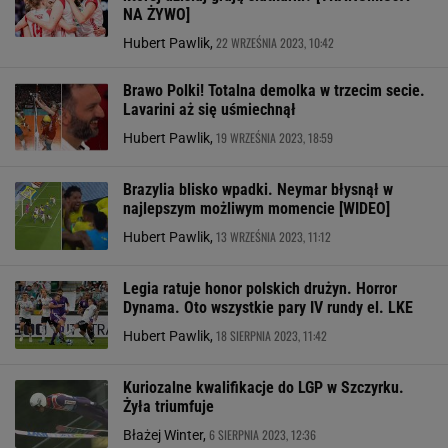
NA ŻYWO]
22 WRZEŚNIA 2023, 10:42
Hubert Pawlik,
Brawo Polki! Totalna demolka w trzecim secie.
Lavarini aż się uśmiechnął
19 WRZEŚNIA 2023, 18:59
Hubert Pawlik,
Brazylia blisko wpadki. Neymar błysnął w
najlepszym możliwym momencie [WIDEO]
13 WRZEŚNIA 2023, 11:12
Hubert Pawlik,
Legia ratuje honor polskich drużyn. Horror
Dynama. Oto wszystkie pary IV rundy el. LKE
18 SIERPNIA 2023, 11:42
Hubert Pawlik,
Kuriozalne kwalifikacje do LGP w Szczyrku.
Żyła triumfuje
6 SIERPNIA 2023, 12:36
Błażej Winter,