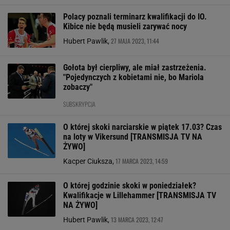
Polacy poznali terminarz kwalifikacji do IO.
Kibice nie będą musieli zarywać nocy
27 MAJA 2023, 11:44
Hubert Pawlik,
Gołota był cierpliwy, ale miał zastrzeżenia.
"Pojedynczych z kobietami nie, bo Mariola
zobaczy"
SUBSKRYPCJA
O której skoki narciarskie w piątek 17.03? Czas
na loty w Vikersund [TRANSMISJA TV NA
ŻYWO]
17 MARCA 2023, 14:59
Kacper Ciuksza,
O której godzinie skoki w poniedziałek?
Kwalifikacje w Lillehammer [TRANSMISJA TV
NA ŻYWO]
13 MARCA 2023, 12:47
Hubert Pawlik,