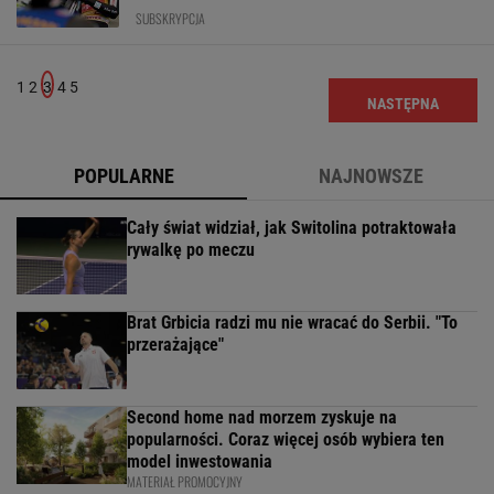
SUBSKRYPCJA
1
2
3
4
5
NASTĘPNA
POPULARNE
NAJNOWSZE
Cały świat widział, jak Switolina potraktowała
rywalkę po meczu
Brat Grbicia radzi mu nie wracać do Serbii. "To
przerażające"
Second home nad morzem zyskuje na
popularności. Coraz więcej osób wybiera ten
model inwestowania
MATERIAŁ PROMOCYJNY