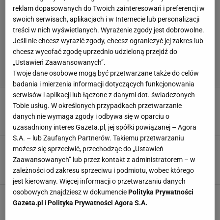
reklam dopasowanych do Twoich zainteresowań i preferencji w
swoich serwisach, aplikacjach i w Internecie lub personalizacji
treści w nich wyświetlanych. Wyrażenie zgody jest dobrowolne.
Jeśli nie chcesz wyrazić zgody, chcesz ograniczyć jej zakres lub
chcesz wycofać zgodę uprzednio udzieloną przejdź do
„Ustawień Zaawansowanych”.
Twoje dane osobowe mogą być przetwarzane także do celów
badania i mierzenia informacji dotyczących funkcjonowania
serwisów i aplikacji lub łączone z danymi dot. świadczonych
Kuriozalna dyskwalifikacja skoczka. Rudziński
Tobie usług. W określonych przypadkach przetwarzanie
nie wierzył w to, co widzi
danych nie wymaga zgody i odbywa się w oparciu o
15 GRUDNIA 2023, 14:22
Michał Salamucha,
uzasadniony interes Gazeta.pl, jej spółki powiązanej – Agora
S.A. – lub Zaufanych Partnerów. Takiemu przetwarzaniu
Brawo! Żyła dał popis w Engelbergu. Stoch z
możesz się sprzeciwić, przechodząc do „Ustawień
najlepszym skokiem w sezonie
Zaawansowanych” lub przez kontakt z administratorem – w
15 GRUDNIA 2023, 14:02
Jakub Trochimowicz,
zależności od zakresu sprzeciwu i podmiotu, wobec którego
jest kierowany. Więcej informacji o przetwarzaniu danych
osobowych znajdziesz w dokumencie
Polityka Prywatności
Dramat Polaka w Klingenthal. Miał obawy
Gazeta.pl
i
Polityka Prywatności Agora S.A.
przed kontrolą. "Wszystko było ewidentne"