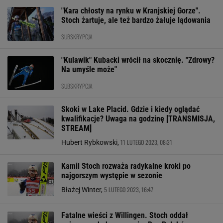
"Kara chłosty na rynku w Kranjskiej Gorze".
Stoch żartuje, ale też bardzo żałuje lądowania
SUBSKRYPCJA
"Kulawik" Kubacki wrócił na skocznię. "Zdrowy?
Na umyśle może"
SUBSKRYPCJA
Skoki w Lake Placid. Gdzie i kiedy oglądać
kwalifikacje? Uwaga na godzinę [TRANSMISJA,
STREAM]
11 LUTEGO 2023, 08:31
Hubert Rybkowski,
Kamil Stoch rozważa radykalne kroki po
najgorszym występie w sezonie
5 LUTEGO 2023, 16:47
Błażej Winter,
Fatalne wieści z Willingen. Stoch oddał