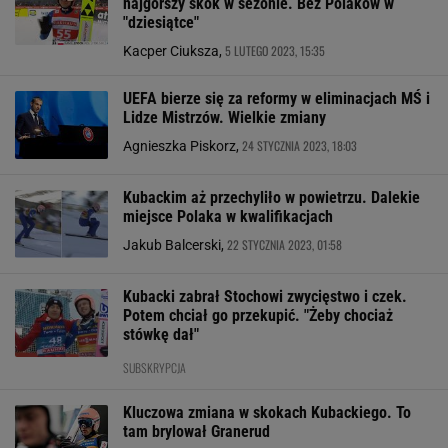
najgorszy skok w sezonie. Bez Polaków w
"dziesiątce"
5 LUTEGO 2023, 15:35
Kacper Ciuksza,
UEFA bierze się za reformy w eliminacjach MŚ i
Lidze Mistrzów. Wielkie zmiany
24 STYCZNIA 2023, 18:03
Agnieszka Piskorz,
Kubackim aż przechyliło w powietrzu. Dalekie
miejsce Polaka w kwalifikacjach
22 STYCZNIA 2023, 01:58
Jakub Balcerski,
Kubacki zabrał Stochowi zwycięstwo i czek.
Potem chciał go przekupić. "Żeby chociaż
stówkę dał"
SUBSKRYPCJA
Kluczowa zmiana w skokach Kubackiego. To
tam brylował Granerud