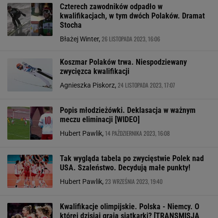
Czterech zawodników odpadło w
kwalifikacjach, w tym dwóch Polaków. Dramat
Stocha
26 LISTOPADA 2023, 16:06
Błażej Winter,
Koszmar Polaków trwa. Niespodziewany
zwycięzca kwalifikacji
24 LISTOPADA 2023, 17:07
Agnieszka Piskorz,
Popis młodzieżówki. Deklasacja w ważnym
meczu eliminacji [WIDEO]
14 PAŹDZIERNIKA 2023, 16:08
Hubert Pawlik,
Tak wygląda tabela po zwycięstwie Polek nad
USA. Szaleństwo. Decydują małe punkty!
23 WRZEŚNIA 2023, 19:40
Hubert Pawlik,
Kwalifikacje olimpijskie. Polska - Niemcy. O
której dzisiaj grają siatkarki? [TRANSMISJA