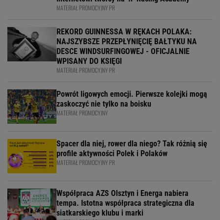
MATERIAŁ PROMOCYJNY PR
REKORD GUINNESSA W RĘKACH POLAKA:
NAJSZYBSZE PRZEPŁYNIĘCIĘ BAŁTYKU NA
DESCE WINDSURFINGOWEJ - OFICJALNIE
WPISANY DO KSIĘGI
MATERIAŁ PROMOCYJNY PR
Powrót ligowych emocji. Pierwsze kolejki mogą
zaskoczyć nie tylko na boisku
MATERIAŁ PROMOCYJNY
Spacer dla niej, rower dla niego? Tak różnią się
profile aktywności Polek i Polaków
MATERIAŁ PROMOCYJNY PR
Współpraca AZS Olsztyn i Energa nabiera
tempa. Istotna współpraca strategiczna dla
siatkarskiego klubu i marki