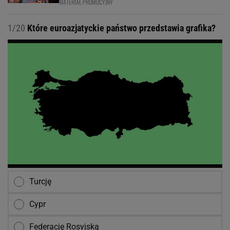
MATERIAŁ PROMOCYJNY
1/20
Które euroazjatyckie państwo przedstawia grafika?
Turcję
Cypr
Federację Rosyjską