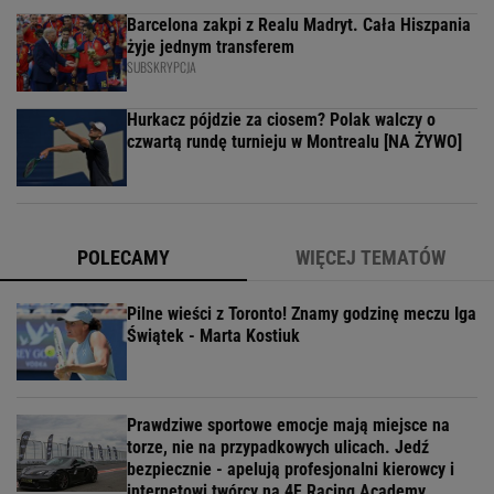
Barcelona zakpi z Realu Madryt. Cała Hiszpania
żyje jednym transferem
SUBSKRYPCJA
Hurkacz pójdzie za ciosem? Polak walczy o
czwartą rundę turnieju w Montrealu [NA ŻYWO]
POLECAMY
WIĘCEJ TEMATÓW
Pilne wieści z Toronto! Znamy godzinę meczu Iga
Świątek - Marta Kostiuk
Prawdziwe sportowe emocje mają miejsce na
torze, nie na przypadkowych ulicach. Jedź
bezpiecznie - apelują profesjonalni kierowcy i
internetowi twórcy na 4F Racing Academy