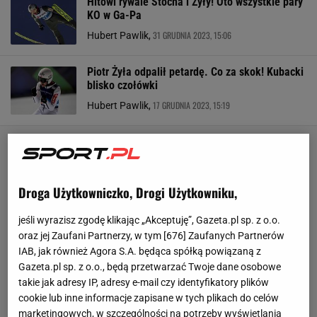
Hitowi rywale Stocha i Żyły! Oto wszystkie pary
KO w Ga-Pa
31 GRUDNIA 2023, 15:06
Hubert Pawlik,
Piotr Żyła odpalił petardę. Co za skok! Kubacki
blisko czołówki
17 GRUDNIA 2023, 15:19
Hubert Pawlik,
Droga Użytkowniczko, Drogi Użytkowniku,
jeśli wyrazisz zgodę klikając „Akceptuję”, Gazeta.pl sp. z o.o.
oraz jej Zaufani Partnerzy, w tym [
676
] Zaufanych Partnerów
IAB, jak również Agora S.A. będąca spółką powiązaną z
Gazeta.pl sp. z o.o., będą przetwarzać Twoje dane osobowe
takie jak adresy IP, adresy e-mail czy identyfikatory plików
cookie lub inne informacje zapisane w tych plikach do celów
marketingowych, w szczególności na potrzeby wyświetlania