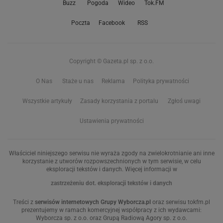
Buzz
Pogoda
Wideo
Tok.FM
Poczta
Facebook
RSS
Copyright © Gazeta.pl sp. z o.o.
O Nas
Staże u nas
Reklama
Polityka prywatności
Wszystkie artykuły
Zasady korzystania z portalu
Zgłoś uwagi
Ustawienia prywatności
Właściciel niniejszego serwisu nie wyraża zgody na zwielokrotnianie ani inne
korzystanie z utworów rozpowszechnionych w tym serwisie, w celu
eksploracji tekstów i danych. Więcej informacji w
zastrzeżeniu dot. eksploracji tekstów i danych
Treści z
serwisów internetowych Grupy Wyborcza.pl
oraz serwisu tokfm.pl
prezentujemy w ramach komercyjnej współpracy z ich wydawcami:
Wyborcza sp. z o.o. oraz Grupą Radiową Agory sp. z o.o.