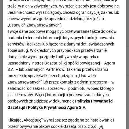
treści w nich wyświetlanych. Wyrażenie zgody jest dobrowolne.
Jeśli nie chcesz wyrazić zgody, chcesz ograniczyć jej zakres lub
chcesz wycofać zgodę uprzednio udzieloną przejdź do
„Ustawień Zaawansowanych”.
Twoje dane osobowe mogą być przetwarzane także do celów
badania i mierzenia informacji dotyczących funkcjonowania
serwisów i aplikacji lub łączone z danymi dot. świadczonych
Tobie usług. W określonych przypadkach przetwarzanie
Dla Karasia to już koniec. "Nogi praktycznie nie
danych nie wymaga zgody i odbywa się w oparciu o
dało się zginać"
uzasadniony interes Gazeta.pl, jej spółki powiązanej – Agora
29 GRUDNIA 2024, 15:00
Błażej Winter,
S.A. – lub Zaufanych Partnerów. Takiemu przetwarzaniu
możesz się sprzeciwić, przechodząc do „Ustawień
O tym będzie głośno! Polak mógł wygrać 10-
Zaawansowanych” lub przez kontakt z administratorem – w
krotnego IronMana. Zaprotestował przed metą
zależności od zakresu sprzeciwu i podmiotu, wobec którego
jest kierowany. Więcej informacji o przetwarzaniu danych
11 WRZEŚNIA 2024, 19:40
Agnieszka Piskorz,
osobowych znajdziesz w dokumencie
Polityka Prywatności
Gazeta.pl
i
Polityka Prywatności Agora S.A.
Polka pobiła rekord świata. Niewiarygodny
wyczyn, za który zapłaciła zdrowiem
Klikając „Akceptuję” wyrażasz też zgodę na zainstalowanie i
28 LIPCA 2024, 12:17
Bartosz Naus,
przechowywanie plików cookie Gazeta.pl sp. z o.o., jej