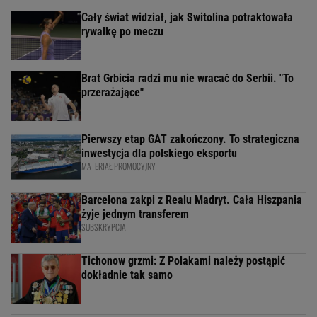
Cały świat widział, jak Switolina potraktowała
rywalkę po meczu
Brat Grbicia radzi mu nie wracać do Serbii. "To
przerażające"
Pierwszy etap GAT zakończony. To strategiczna
inwestycja dla polskiego eksportu
MATERIAŁ PROMOCYJNY
Barcelona zakpi z Realu Madryt. Cała Hiszpania
żyje jednym transferem
SUBSKRYPCJA
Tichonow grzmi: Z Polakami należy postąpić
dokładnie tak samo