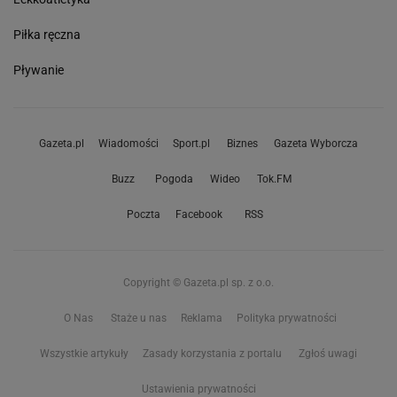
Piłka ręczna
Pływanie
Gazeta.pl
Wiadomości
Sport.pl
Biznes
Gazeta Wyborcza
Buzz
Pogoda
Wideo
Tok.FM
Poczta
Facebook
RSS
Copyright © Gazeta.pl sp. z o.o.
O Nas
Staże u nas
Reklama
Polityka prywatności
Wszystkie artykuły
Zasady korzystania z portalu
Zgłoś uwagi
Ustawienia prywatności