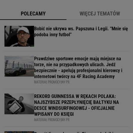
POLECAMY
WIĘCEJ TEMATÓW
Bobić nie ukrywa ws. Papszuna i Legii. "Mnie się
podoba inny futbol"
Prawdziwe sportowe emocje mają miejsce na
torze, nie na przypadkowych ulicach. Jedź
bezpiecznie - apelują profesjonalni kierowcy i
internetowi twórcy na 4F Racing Academy
MATERIAŁ PROMOCYJNY PR
REKORD GUINNESSA W RĘKACH POLAKA:
NAJSZYBSZE PRZEPŁYNIĘCIĘ BAŁTYKU NA
DESCE WINDSURFINGOWEJ - OFICJALNIE
WPISANY DO KSIĘGI
MATERIAŁ PROMOCYJNY PR