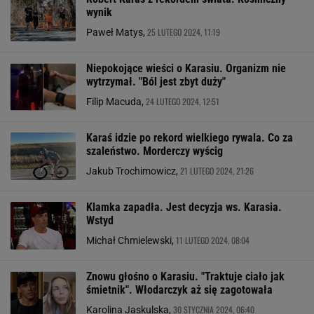
wynik
25 LUTEGO 2024, 11:19
Paweł Matys,
Niepokojące wieści o Karasiu. Organizm nie
wytrzymał. "Ból jest zbyt duży"
24 LUTEGO 2024, 12:51
Filip Macuda,
Karaś idzie po rekord wielkiego rywala. Co za
szaleństwo. Morderczy wyścig
21 LUTEGO 2024, 21:26
Jakub Trochimowicz,
Klamka zapadła. Jest decyzja ws. Karasia.
Wstyd
11 LUTEGO 2024, 08:04
Michał Chmielewski,
Znowu głośno o Karasiu. "Traktuje ciało jak
śmietnik". Włodarczyk aż się zagotowała
30 STYCZNIA 2024, 06:40
Karolina Jaskulska,