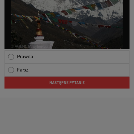
Prawda
Fałsz
NASTĘPNE PYTANIE