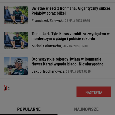
Świetne wieści z Ironmana. Gigantyczny sukces
Polaków coraz bliżej
28 MAJA 2023, 08:30
Franciszek Zalewski,
To nie żart. Tyle Karaś zarobił za zwycięstwo w
morderczym wyścigu i pobicie rekordu
28 MAJA 2023, 06:30
Michał Salamucha,
Oto wszystkie rekordy świata w Ironmanie.
Nawet Karaś wypada blado. Niewiarygodne
28 MAJA 2023, 06:10
Jakub Trochimowicz,
1
2
NASTĘPNA
POPULARNE
NAJNOWSZE