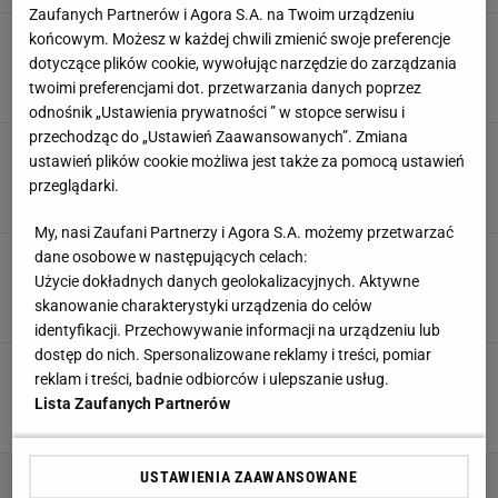
Zaufanych Partnerów i Agora S.A. na Twoim urządzeniu
Robert Karaś podjął decyzję. Już wie, co dalej.
końcowym. Możesz w każdej chwili zmienić swoje preferencje
"Największe wyzwanie"
dotyczące plików cookie, wywołując narzędzie do zarządzania
twoimi preferencjami dot. przetwarzania danych poprzez
30 KWIETNIA 2024, 08:54
Michał Chmielewski,
odnośnik „Ustawienia prywatności ” w stopce serwisu i
przechodząc do „Ustawień Zaawansowanych”. Zmiana
Robert Karaś zmiażdżony. Jego dowód na
ustawień plików cookie możliwa jest także za pomocą ustawień
niewinność został błyskawicznie obalony
przeglądarki.
29 MARCA 2024, 22:48
Aleksander Bernard,
My, nasi Zaufani Partnerzy i Agora S.A. możemy przetwarzać
Karaś znowu wpadł! "Muszę teraz ponieść
dane osobowe w następujących celach:
konsekwencje swojej głupoty"
Użycie dokładnych danych geolokalizacyjnych. Aktywne
skanowanie charakterystyki urządzenia do celów
22 MARCA 2024, 16:40
Konrad Ferszter,
identyfikacji. Przechowywanie informacji na urządzeniu lub
dostęp do nich. Spersonalizowane reklamy i treści, pomiar
Robert Karaś pobił rekord i się zaczęło.
reklam i treści, badnie odbiorców i ulepszanie usług.
Stanowski vs "Juras". "Lodu na głowę, ludzie"
Lista Zaufanych Partnerów
25 LUTEGO 2024, 13:34
Michał Chmielewski,
USTAWIENIA ZAAWANSOWANE