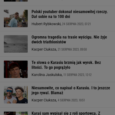
Polski youtuber dokonał niesamowitej rzeczy.
Dał sobie na to 100 dni
24 SIERPNIA 2023, 07:21
Hubert Rybkowski,
Ogromna tragedia na trasie wyścigu. Nie żyje
dwóch triathlonistów
21 SIERPNIA 2023, 09:50
Kacper Ciuksza,
Te słowa o Karasiu brzmią jak wyrok. Bez
litości. To go pogrążyło
11 SIERPNIA 2023, 12:12
Karolina Jaskulska,
Niesamowite, co napisał o Karasiu. I to jeszcze
jego rywal. Blamaż
4 SIERPNIA 2023, 10:51
Kacper Ciuksza,
Karaś sam wypisał się z roli sportowca. Z