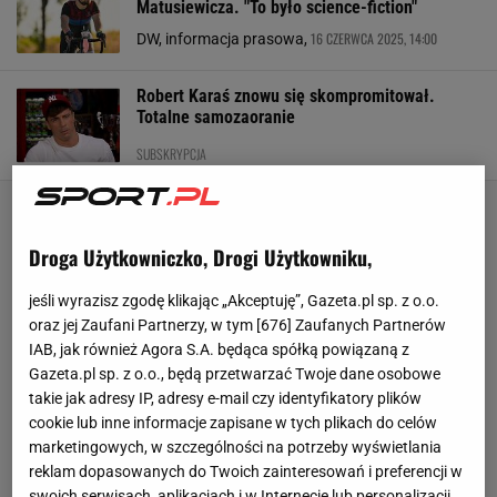
Matusiewicza. "To było science-fiction"
16 CZERWCA 2025, 14:00
DW, informacja prasowa,
Robert Karaś znowu się skompromitował.
Totalne samozaoranie
SUBSKRYPCJA
Droga Użytkowniczko, Drogi Użytkowniku,
jeśli wyrazisz zgodę klikając „Akceptuję”, Gazeta.pl sp. z o.o.
oraz jej Zaufani Partnerzy, w tym [
676
] Zaufanych Partnerów
IAB, jak również Agora S.A. będąca spółką powiązaną z
Gazeta.pl sp. z o.o., będą przetwarzać Twoje dane osobowe
takie jak adresy IP, adresy e-mail czy identyfikatory plików
cookie lub inne informacje zapisane w tych plikach do celów
marketingowych, w szczególności na potrzeby wyświetlania
reklam dopasowanych do Twoich zainteresowań i preferencji w
swoich serwisach, aplikacjach i w Internecie lub personalizacji