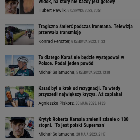
Widok, na który nie każdy jest gotowy
6 CZERWCA 2023, 20:51
Hubert Pawlik,
Tragiczna śmierć podczas Ironmana. Telewizja
przerwała transmisję
6 CZERWCA 2023, 11:33
Konrad Ferszter,
To dlatego Karaś nie będzie występował w
Polsce. Podał jeden powód
5 CZERWCA 2023, 13:18
Michał Salamucha,
Karaś był o krok od rezygnacji. To wtedy
przyszedł największy kryzys. Aż zapłakał
30 MAJA 2023, 14:28
Agnieszka Piskorz,
Krytyk Roberta Karasia zmienił zdanie o 180
stopni. "To jest polski Superman"
28 MAJA 2023, 21:17
Michał Salamucha,