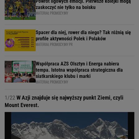
Powrót ligowych emocji. Pierwsze kolejki mogą
zaskoczyć nie tylko na boisku
MATERIAŁ PROMOCYJNY
Spacer dla niej, rower dla niego? Tak różnią się
profile aktywności Polek i Polaków
MATERIAŁ PROMOCYJNY PR
Współpraca AZS Olsztyn i Energa nabiera
tempa. Istotna współpraca strategiczna dla
siatkarskiego klubu i marki
MATERIAŁ PROMOCYJNY
1/22
W Azji znajduje się najwyższy punkt Ziemi, czyli
Mount Everest.