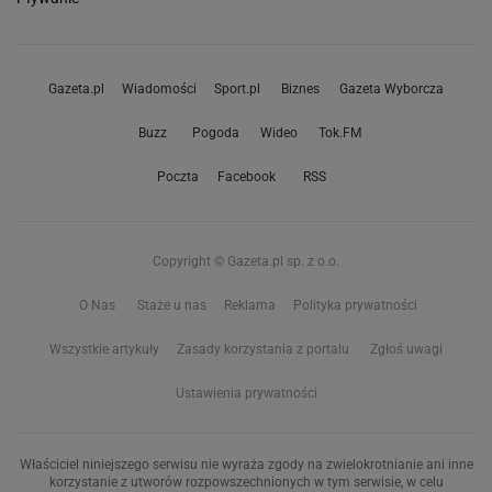
Gazeta.pl
Wiadomości
Sport.pl
Biznes
Gazeta Wyborcza
Buzz
Pogoda
Wideo
Tok.FM
Poczta
Facebook
RSS
Copyright © Gazeta.pl sp. z o.o.
O Nas
Staże u nas
Reklama
Polityka prywatności
Wszystkie artykuły
Zasady korzystania z portalu
Zgłoś uwagi
Ustawienia prywatności
Właściciel niniejszego serwisu nie wyraża zgody na zwielokrotnianie ani inne
korzystanie z utworów rozpowszechnionych w tym serwisie, w celu