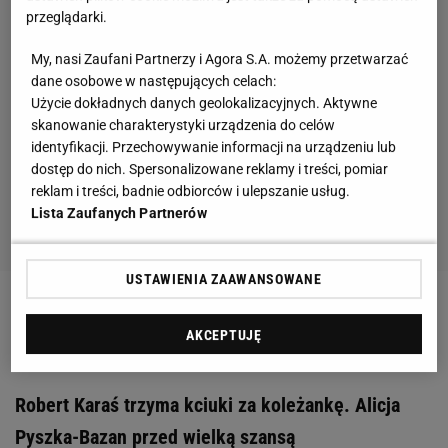
przeglądarki.
My, nasi Zaufani Partnerzy i Agora S.A. możemy przetwarzać
dane osobowe w następujących celach:
Użycie dokładnych danych geolokalizacyjnych. Aktywne
skanowanie charakterystyki urządzenia do celów
identyfikacji. Przechowywanie informacji na urządzeniu lub
dostęp do nich. Spersonalizowane reklamy i treści, pomiar
reklam i treści, badnie odbiorców i ulepszanie usług.
Lista Zaufanych Partnerów
USTAWIENIA ZAAWANSOWANE
Zobacz wideo
Hitowa walka Pudziana?! Jest szansa
AKCEPTUJĘ
na rewanż ze Szpilką?
Robert Karaś trzyma kciuki za koleżankę. Alicja
Pyszka-Bazan przed wielką szansą