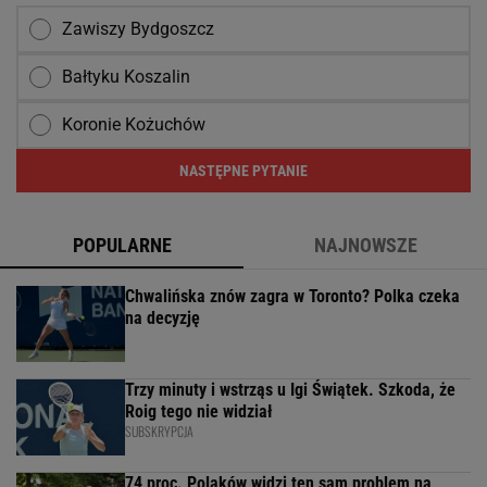
Zawiszy Bydgoszcz
Bałtyku Koszalin
Koronie Kożuchów
NASTĘPNE PYTANIE
POPULARNE
NAJNOWSZE
Chwalińska znów zagra w Toronto? Polka czeka
na decyzję
Trzy minuty i wstrząs u Igi Świątek. Szkoda, że
Roig tego nie widział
SUBSKRYPCJA
74 proc. Polaków widzi ten sam problem na