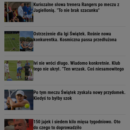
Kuriozalne słowa trenera Rangers po meczu z
Jagiellonią. "To nie brak szacunku"
Ostrzeżenie dla Igi Świątek. Rośnie nowa
konkurentka. Kosmiczna passa przedłużona
Ivi nie wróci długo. Wiadomo konkretnie. Klub
tego nie ukrył. "Ten wrzask. Coś niesamowitego
Po tym meczu Świątek zyskała nowy przydomek.
Kiedyś to byłby szok
150 jajek i siedem kilo mięsa tygodniowo. Oto
do czego to doprowadziło