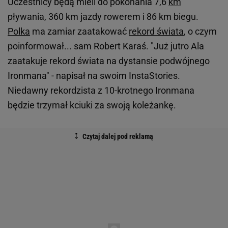
Uczestnicy będą mieli do pokonania 7,6
km
pływania, 360 km jazdy rowerem i 86 km biegu.
Polka
ma zamiar zaatakować
rekord świata
, o czym
poinformował... sam Robert Karaś. "Już jutro Ala
zaatakuje rekord świata na dystansie podwójnego
Ironmana" - napisał na swoim InstaStories.
Niedawny rekordzista z 10-krotnego Ironmana
będzie trzymał kciuki za swoją koleżankę.