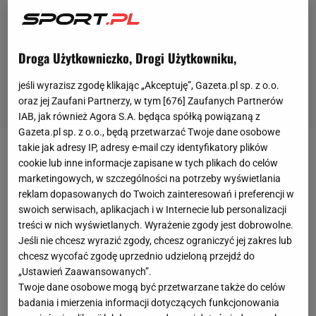
Droga Użytkowniczko, Drogi Użytkowniku,
jeśli wyrazisz zgodę klikając „Akceptuję”, Gazeta.pl sp. z o.o.
oraz jej Zaufani Partnerzy, w tym [
676
] Zaufanych Partnerów
IAB, jak również Agora S.A. będąca spółką powiązaną z
Gazeta.pl sp. z o.o., będą przetwarzać Twoje dane osobowe
takie jak adresy IP, adresy e-mail czy identyfikatory plików
Kilka tygodni temu cała Polska emocjonowała się
cookie lub inne informacje zapisane w tych plikach do celów
10-krotnym Ironmanem w Brazylii z udziałem
marketingowych, w szczególności na potrzeby wyświetlania
reklam dopasowanych do Twoich zainteresowań i preferencji w
Roberta Karasia. Polak wygrał zmagania i na
swoich serwisach, aplikacjach i w Internecie lub personalizacji
zawodach pobił rekord świata, choć podczas samej
treści w nich wyświetlanych. Wyrażenie zgody jest dobrowolne.
rywalizacji zmagał się z problemami zdrowotnymi i
Jeśli nie chcesz wyrazić zgody, chcesz ograniczyć jej zakres lub
chcesz wycofać zgodę uprzednio udzieloną przejdź do
był bliski wycofania się
. Ostatecznie jest on nowym
„Ustawień Zaawansowanych”.
rekordzistą świata z czasem 164 godzin 14 minut i 2
Twoje dane osobowe mogą być przetwarzane także do celów
sekundy. Teraz
polski
triathlon znów staje przed
badania i mierzenia informacji dotyczących funkcjonowania