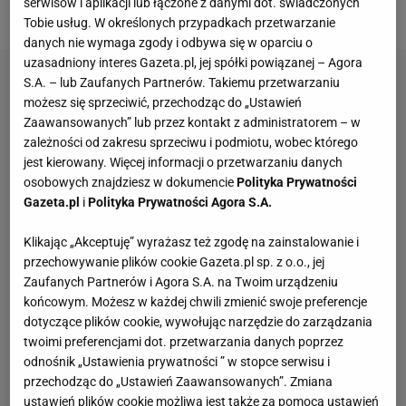
serwisów i aplikacji lub łączone z danymi dot. świadczonych
szansą na osiągnięcie czegoś wielkiego.
Tobie usług. W określonych przypadkach przetwarzanie
danych nie wymaga zgody i odbywa się w oparciu o
uzasadniony interes Gazeta.pl, jej spółki powiązanej – Agora
S.A. – lub Zaufanych Partnerów. Takiemu przetwarzaniu
możesz się sprzeciwić, przechodząc do „Ustawień
Zaawansowanych” lub przez kontakt z administratorem – w
zależności od zakresu sprzeciwu i podmiotu, wobec którego
jest kierowany. Więcej informacji o przetwarzaniu danych
osobowych znajdziesz w dokumencie
Polityka Prywatności
Gazeta.pl
i
Polityka Prywatności Agora S.A.
Klikając „Akceptuję” wyrażasz też zgodę na zainstalowanie i
przechowywanie plików cookie Gazeta.pl sp. z o.o., jej
Zaufanych Partnerów i Agora S.A. na Twoim urządzeniu
końcowym. Możesz w każdej chwili zmienić swoje preferencje
dotyczące plików cookie, wywołując narzędzie do zarządzania
twoimi preferencjami dot. przetwarzania danych poprzez
odnośnik „Ustawienia prywatności ” w stopce serwisu i
przechodząc do „Ustawień Zaawansowanych”. Zmiana
ustawień plików cookie możliwa jest także za pomocą ustawień