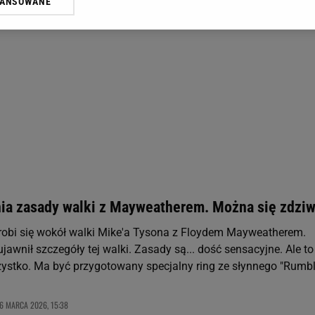
WANSOWANE
żasz też zgodę na zainstalowanie i przechowywanie plików cookie Gazeta.p
gora S.A. na Twoim urządzeniu końcowym. Możesz w każdej chwili zmien
 wywołując narzędzie do zarządzania twoimi preferencjami dot. przetw
ywatności ” w stopce serwisu i przechodząc do „Ustawień Zaawansowan
st także za pomocą ustawień przeglądarki.
rzy i Agora S.A. możemy przetwarzać dane osobowe w następujących cel
 geolokalizacyjnych. Aktywne skanowanie charakterystyki urządzenia do
 na urządzeniu lub dostęp do nich. Spersonalizowane reklamy i treści, p
zanie usług.
Lista Zaufanych Partnerów
ia zasady walki z Mayweatherem. Można się zdziw
 robi się wokół walki Mike'a Tysona z Floydem Mayweatherem.
ujawnił szczegóły tej walki. Zasady są... dość sensacyjne. Ale to
zystko. Ma być przygotowany specjalny ring ze słynnego "Rumbl
6 MARCA 2026, 15:38