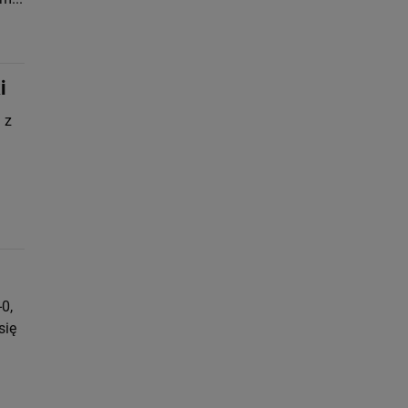
i
 z
0,
się