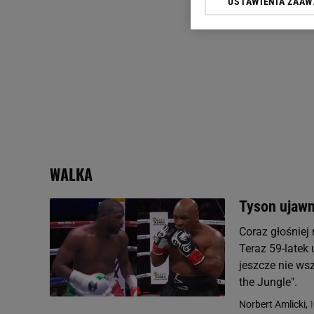
USTAWIENIA ZAA
Klikając „Akceptuję” wyra
Zaufanych Partnerów i A
dotyczące plików cookie,
odnośnik „Ustawienia pr
plików cookie możliwa je
My, nasi Zaufani Partne
Użycie dokładnych danych
Przechowywanie informacji
badnie odbiorców i uleps
WALKA
Tyson ujawn
Coraz głośniej
Teraz 59-latek 
jeszcze nie ws
the Jungle".
1
Norbert Amlicki,