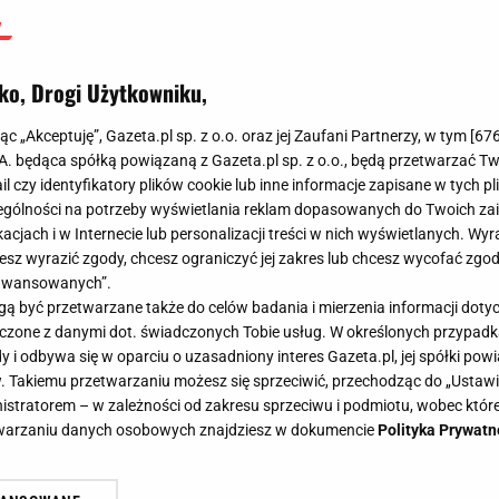
ko, Drogi Użytkowniku,
jąc „Akceptuję”, Gazeta.pl sp. z o.o. oraz jej Zaufani Partnerzy, w tym [
67
.A. będąca spółką powiązaną z Gazeta.pl sp. z o.o., będą przetwarzać T
ail czy identyfikatory plików cookie lub inne informacje zapisane w tych p
gólności na potrzeby wyświetlania reklam dopasowanych do Twoich zain
acjach i w Internecie lub personalizacji treści w nich wyświetlanych. Wyr
cesz wyrazić zgody, chcesz ograniczyć jej zakres lub chcesz wycofać zgo
aawansowanych”.
 być przetwarzane także do celów badania i mierzenia informacji dot
 łączone z danymi dot. świadczonych Tobie usług. W określonych przypad
i odbywa się w oparciu o uzasadniony interes Gazeta.pl, jej spółki powi
. Takiemu przetwarzaniu możesz się sprzeciwić, przechodząc do „Ust
nistratorem – w zależności od zakresu sprzeciwu i podmiotu, wobec które
etwarzaniu danych osobowych znajdziesz w dokumencie
Polityka Prywatn