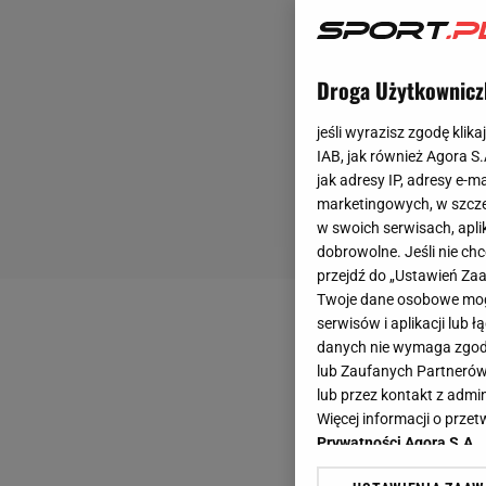
Droga Użytkownicz
jeśli wyrazisz zgodę klika
IAB, jak również Agora S
jak adresy IP, adresy e-m
marketingowych, w szcze
w swoich serwisach, aplik
dobrowolne. Jeśli nie ch
przejdź do „Ustawień Z
Twoje dane osobowe mogą
serwisów i aplikacji lub
danych nie wymaga zgody 
lub Zaufanych Partnerów
lub przez kontakt z admi
Więcej informacji o prz
Prywatności Agora S.A.