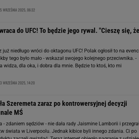
5 WRZEŚNIA 2025, 06:32
wraca do UFC! To będzie jego rywal. "Cieszę się, że
 już niedługo wróci do oktagonu UFC! Polak ogłosił to na evenc
kby tego było mało - wskazał swojego kolejnego przeciwnika. -
 widza, dla oka, i dobra dla mnie. Będzie to ktoś, kto mi
3 WRZEŚNIA 2025, 14:20
iła Szeremeta zaraz po kontrowersyjnej decyzji
inale MŚ
a - zdaniem sędziów - nie dała rady Jaismine Lamborii i przegra
tw świata w Liverpoolu. Jednak kibice byli innego zdania. Ci po
yktu zaczęli gwizdać. Teraz internet obiegło nagranie z udziałe