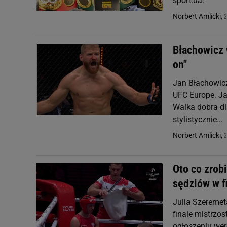
sport.ua.
2
Norbert Amlicki,
Błachowicz 
on"
Jan Błachowicz
UFC Europe. Ja
Walka dobra dla
stylistycznie...
2
Norbert Amlicki,
Oto co zrob
sędziów w f
Julia Szeremet
finale mistrzos
ogłoszeniu werd