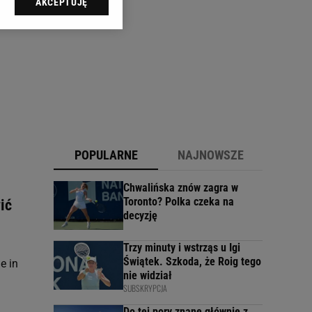
AKCEPTUJĘ
l sp. z o.o., jej
ić swoje preferencje
arzania danych poprzez
ych”. Zmiana ustawień
ach:
 celów identyfikacji.
omiar reklam i treści,
POPULARNE
NAJNOWSZE
Chwalińska znów zagra w
Toronto? Polka czeka na
ić
decyzję
Trzy minuty i wstrząs u Igi
Świątek. Szkoda, że Roig tego
e in
nie widział
SUBSKRYPCJA
Do tej pory znane głównie z