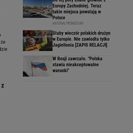
Europy Zachodniej. Teraz
takie miejsca powstają w
Polsce
MATERIAŁ PROMOCYJNY
Słaby wieczór polskich drużyn
o
w Europie. Nie zawiodła tylko
 że
Jagiellonia [ZAPIS RELACJI]
zie
W Rosji zawrzało. "Polska
stawia nieakceptowalne
warunki"
 z