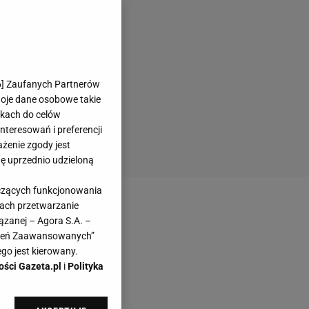
6
] Zaufanych Partnerów
woje dane osobowe takie
likach do celów
teresowań i preferencji
ażenie zgody jest
dę uprzednio udzieloną
yczących funkcjonowania
kach przetwarzanie
ązanej – Agora S.A. –
awień Zaawansowanych”
go jest kierowany.
ości Gazeta.pl
i
Polityka