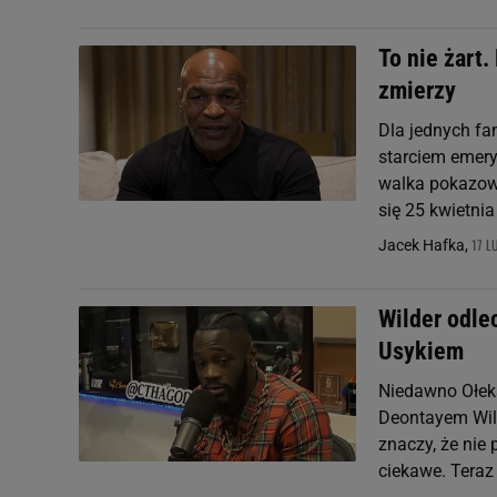
To nie żart.
zmierzy
Dla jednych fa
starciem emery
walka pokazow
się 25 kwietnia 
17 L
Jacek Hafka,
Wilder odlec
Usykiem
Niedawno Ołeks
Deontayem Wild
znaczy, że nie
ciekawe. Teraz