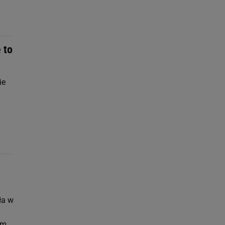
 to
ie
ła w
m...