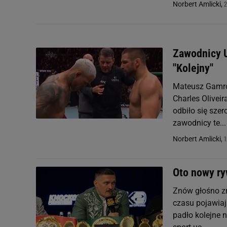
2
Norbert Amlicki,
Zawodnicy U
"Kolejny"
Mateusz Gamrot
Charles Oliveir
odbiło się szer
zawodnicy te...
1
Norbert Amlicki,
Oto nowy ry
Znów głośno zr
czasu pojawiają
padło kolejne n