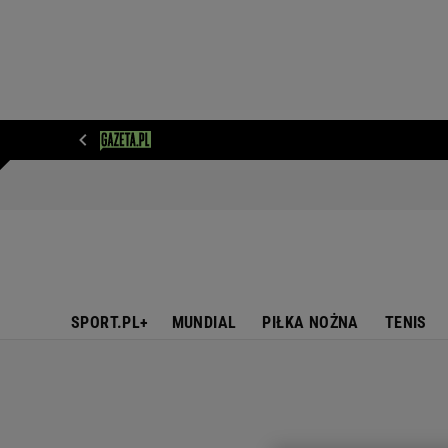
WIADOMOŚCI
NEXT
SPORT
PLOTEK
D
SPORT.PL+
MUNDIAL
PIŁKA NOŻNA
TENIS