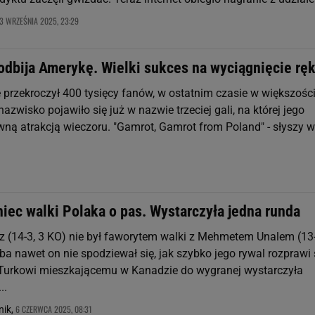
3 WRZEŚNIA 2025, 23:29
odbija Amerykę. Wielki sukces na wyciągnięcie ręk
 przekroczył 400 tysięcy fanów, w ostatnim czasie w większości
azwisko pojawiło się już w nazwie trzeciej gali, na której jego
wną atrakcją wieczoru. "Gamrot, Gamrot from Poland" - słyszy w
niec walki Polaka o pas. Wystarczyła jedna runda
z (14-3, 3 KO) nie był faworytem walki z Mehmetem Unalem (13-
ba nawet on nie spodziewał się, jak szybko jego rywal rozprawi 
 Turkowi mieszkającemu w Kanadzie do wygranej wystarczyła
..
6 CZERWCA 2025, 08:31
nik,