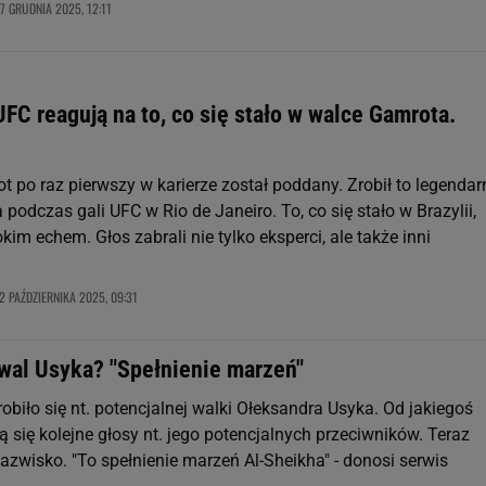
7 GRUDNIA 2025, 12:11
FC reagują na to, co się stało w walce Gamrota.
 po raz pierwszy w karierze został poddany. Zrobił to legendar
a podczas gali UFC w Rio de Janeiro. To, co się stało w Brazylii,
okim echem. Głos zabrali nie tylko eksperci, ale także inni
2 PAŹDZIERNIKA 2025, 09:31
wal Usyka? "Spełnienie marzeń"
obiło się nt. potencjalnej walki Ołeksandra Usyka. Od jakiegoś
 się kolejne głosy nt. jego potencjalnych przeciwników. Teraz
azwisko. "To spełnienie marzeń Al-Sheikha" - donosi serwis