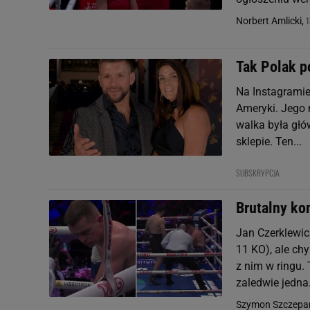
1
Norbert Amlicki,
Tak Polak p
Na Instagramie
Ameryki. Jego n
walka była głó
sklepie. Ten...
SUBSKRYPCJA
Brutalny ko
Jan Czerklewic
11 KO), ale chy
z nim w ringu.
zaledwie jedna.
Szymon Szczepa