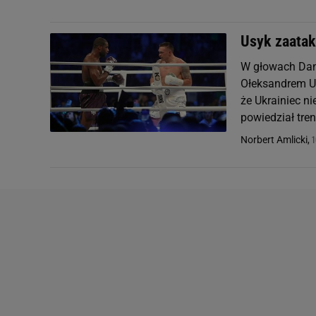
Usyk zaatak
W głowach Dani
Ołeksandrem Us
że Ukrainiec ni
powiedział tren.
1
Norbert Amlicki,