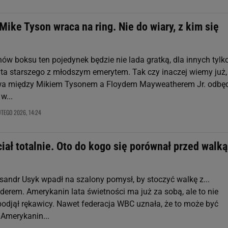
 Mike Tyson wraca na ring. Nie do wiary, z kim się
nów boksu ten pojedynek będzie nie lada gratką, dla innych tylk
ta starszego z młodszym emerytem. Tak czy inaczej wiemy już,
a między Mikiem Tysonem a Floydem Mayweatherem Jr. odbęd
w...
UTEGO 2026, 14:24
iał totalnie. Oto do kogo się porównał przed walką
andr Usyk wpadł na szalony pomysł, by stoczyć walkę z...
erem. Amerykanin lata świetności ma już za sobą, ale to nie
 podjął rękawicy. Nawet federacja WBC uznała, że to może być
 Amerykanin...