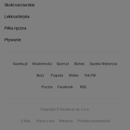
Skoki narciarskie
Lekkoatletyka
Piłka ręczna
Pływanie
Gazeta.pl
Wiadomości
Sport.pl
Biznes
Gazeta Wyborcza
Buzz
Pogoda
Wideo
Tok.FM
Poczta
Facebook
RSS
Copyright © Gazeta.pl sp. z o.o.
O Nas
Staże u nas
Reklama
Polityka prywatności