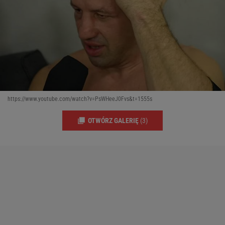
https://www.youtube.com/watch?v=PsWHeeJ0Fvs&t=1555s
OTWÓRZ GALERIĘ
(3)