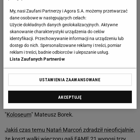
Świątek. Imponujący obiekt!
My, nasi Zaufani Partnerzy i Agora S.A. możemy przetwarzać
dane osobowe w następujących celach:
Tyle Tomasz Adamek zarobił na gali Fame MMA 21.
Użycie dokładnych danych geolokalizacyjnych. Aktywne
skanowanie charakterystyki urządzenia do celów
Absurdalna kasa
identyfikacji. Przechowywanie informacji na urządzeniu lub
dostęp do nich. Spersonalizowane reklamy i treści, pomiar
Kiedy dochodzi do tak głośnych pojedynków, to
reklam i treści, badnie odbiorców i ulepszanie usług.
Lista Zaufanych Partnerów
zwykle burzliwym tematem są również pieniądze. I
tak było tym razem, gdyż wszyscy zastanawiają się,
ile tak naprawdę Tomasz Adamek zarobił za
USTAWIENIA ZAAWANSOWANE
pojedynek na gali Fame
MMA
21. - To jest po prostu
dobrze albo bardzo dobrze płatna walka na
AKCEPTUJĘ
emeryturze - przekazał w rozmowie na kanale
"
Koloseum
" Mateusz Borek.
Jakiś czas temu Natań Marcoń zdradził nieoficjalnie,
że koszt walki wieczoru gali FAME 21 wynosi trzy