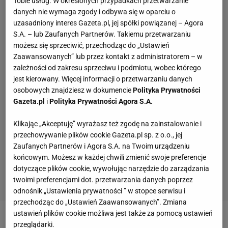
Tobie usług. W określonych przypadkach przetwarzanie
danych nie wymaga zgody i odbywa się w oparciu o
uzasadniony interes Gazeta.pl, jej spółki powiązanej – Agora
S.A. – lub Zaufanych Partnerów. Takiemu przetwarzaniu
możesz się sprzeciwić, przechodząc do „Ustawień
Zaawansowanych” lub przez kontakt z administratorem – w
zależności od zakresu sprzeciwu i podmiotu, wobec którego
jest kierowany. Więcej informacji o przetwarzaniu danych
osobowych znajdziesz w dokumencie
Polityka Prywatności
Gazeta.pl
i
Polityka Prywatności Agora S.A.
Klikając „Akceptuję” wyrażasz też zgodę na zainstalowanie i
przechowywanie plików cookie Gazeta.pl sp. z o.o., jej
Zaufanych Partnerów i Agora S.A. na Twoim urządzeniu
końcowym. Możesz w każdej chwili zmienić swoje preferencje
dotyczące plików cookie, wywołując narzędzie do zarządzania
twoimi preferencjami dot. przetwarzania danych poprzez
odnośnik „Ustawienia prywatności ” w stopce serwisu i
przechodząc do „Ustawień Zaawansowanych”. Zmiana
ustawień plików cookie możliwa jest także za pomocą ustawień
Zobacz wideo
WTA Rzym 2024. Tam gra Iga
przeglądarki.