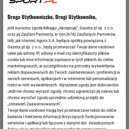
zachwycali się komentatorzy, gdy Adamek w
pierwszej rundzie wyprowadził serię ciosów na
Droga Użytkowniczko, Drogi Użytkowniku,
korpus.
Bandurski nieraz padał bezbronny na deski,
jeśli wyrazisz zgodę klikając „Akceptuję”, Gazeta.pl sp. z o.o.
a finalnie przegrał przez jednogłośną decyzję
oraz jej Zaufani Partnerzy, w tym [
676
] Zaufanych Partnerów
sędziowską
.
IAB, jak również Agora S.A. będąca spółką powiązaną z
Gazeta.pl sp. z o.o., będą przetwarzać Twoje dane osobowe
takie jak adresy IP, adresy e-mail czy identyfikatory plików
cookie lub inne informacje zapisane w tych plikach do celów
marketingowych, w szczególności na potrzeby wyświetlania
reklam dopasowanych do Twoich zainteresowań i preferencji w
swoich serwisach, aplikacjach i w Internecie lub personalizacji
treści w nich wyświetlanych. Wyrażenie zgody jest dobrowolne.
Jeśli nie chcesz wyrazić zgody, chcesz ograniczyć jej zakres lub
chcesz wycofać zgodę uprzednio udzieloną przejdź do
„Ustawień Zaawansowanych”.
Twoje dane osobowe mogą być przetwarzane także do celów
badania i mierzenia informacji dotyczących funkcjonowania
serwisów i aplikacji lub łączone z danymi dot. świadczonych