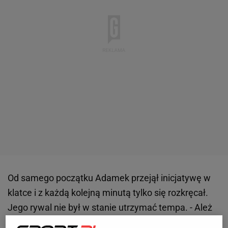
Od samego początku Adamek przejął inicjatywę w
klatce i z każdą kolejną minutą tylko się rozkręcał.
Jego rywal nie był w stanie utrzymać tempa. - Ależ
on jest szybki. On nawet nie widzi tych ciosów -